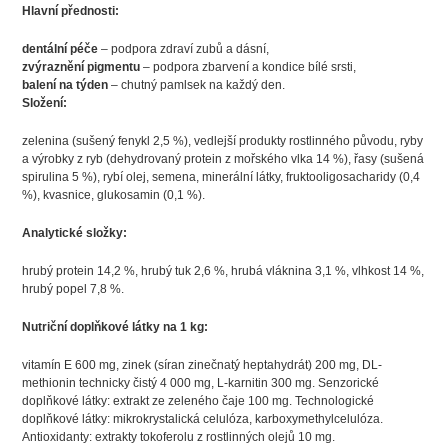
Hlavní přednosti:
dentální péče
– podpora zdraví zubů a dásní,
zvýraznění pigmentu
– podpora zbarvení a kondice bílé srsti,
balení na týden
– chutný pamlsek na každý den.
Složení:
zelenina (sušený fenykl 2,5 %), vedlejší produkty rostlinného původu, ryby
a výrobky z ryb (dehydrovaný protein z mořského vlka 14 %), řasy (sušená
spirulina 5 %), rybí olej, semena, minerální látky, fruktooligosacharidy (0,4
%), kvasnice, glukosamin (0,1 %).
Analytické složky:
hrubý protein 14,2 %, hrubý tuk 2,6 %, hrubá vláknina 3,1 %, vlhkost 14 %,
hrubý popel 7,8 %.
Nutriční doplňkové látky na 1 kg:
vitamín E 600 mg, zinek (síran zinečnatý heptahydrát) 200 mg, DL-
methionin technicky čistý 4 000 mg, L-karnitin 300 mg. Senzorické
doplňkové látky: extrakt ze zeleného čaje 100 mg. Technologické
doplňkové látky: mikrokrystalická celulóza, karboxymethylcelulóza.
Antioxidanty: extrakty tokoferolu z rostlinných olejů 10 mg.