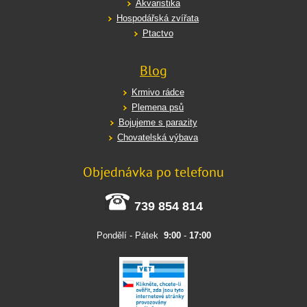
Akvaristika
Hospodářská zvířata
Ptactvo
Blog
Krmivo rádce
Plemena psů
Bojujeme s parazity
Chovatelská výbava
Objednávka po telefonu
739 854 814
Pondělí - Pátek
9:00
-
17:00