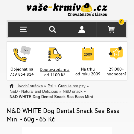
0
Objednat na
Na trhu
29.000+
Doprava zdarma
od roku 2009
hodnocení
z
739 854 814
od 1100 Kč
Úvodní stránka
Psi
Granule pro psy
»
»
»
N&D - Natural and Delicious
N&D snack
»
»
N&D WHITE Dog Dental Snack Sea Bass Mini
N&D WHITE Dog Dental Snack Sea Bass
Mini - 60g - 65 Kč