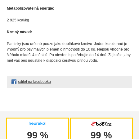
Metabolizovatelná energie:
2 925 kcal/kg
Krmný návod:
Pamlsky jsou určené pouze jako doplňkové krmivo. Jeden kus denně je
vhodný pro psy malých plemen o hmotnosti do 10 kg. Nejsou vhodné pro
štěňata mladší 4 měsíců. Po otevření spotřebujte do 14 dnů. Zajistěte, aby
měl váš pes neustále k dispozici čerstvou pitnou vodu.
sdílet na facebooku
99 %
99 %