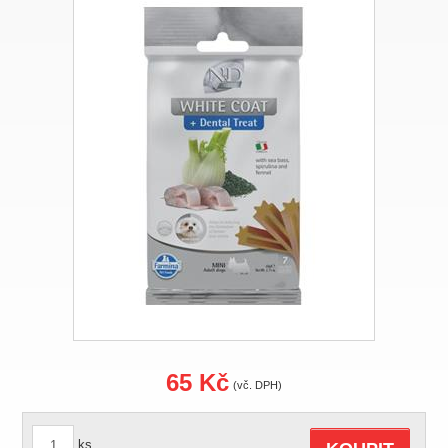
65 Kč
(vč. DPH)
ks