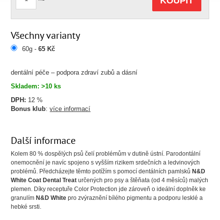
KOUPIT
Všechny varianty
60g -
65 Kč
dentální péče – podpora zdraví zubů a dásní
Skladem: >10 ks
DPH:
12 %
Bonus klub
:
více informací
Další informace
Kolem 80 % dospělých psů čelí problémům v dutině ústní. Parodontální
onemocnění je navíc spojeno s vyšším rizikem srdečních a ledvinových
problémů. Předcházejte těmto potížím s pomocí dentálních pamlsků
N&D
White Coat Dental Treat
určených pro psy a štěňata (od 4 měsíců) malých
plemen. Díky receptuře Color Protection jde zároveň o ideální doplněk ke
granulím
N&D White
pro zvýraznění bílého pigmentu a podporu lesklé a
hebké srsti.