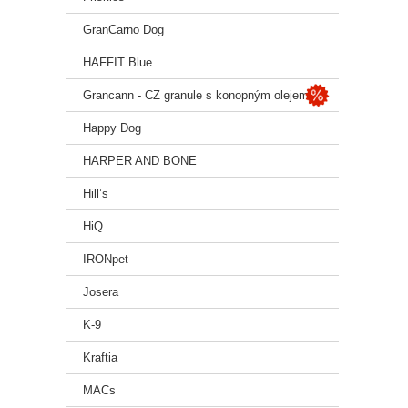
GranCarno Dog
HAFFIT Blue
Grancann - CZ granule s konopným olejem
Happy Dog
HARPER AND BONE
Hill’s
HiQ
IRONpet
Josera
K-9
Kraftia
MACs