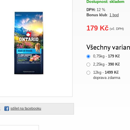
Dostupnost: skladem
DPH:
12 %
Bonus klub
:
1 bod
179 Kč
(vč. DPH)
Všechny varian
0,75kg -
179 Kč
2,25kg -
390 Kč
12kg -
1499 Kč
doprava zdarma
k
sdílet na facebooku