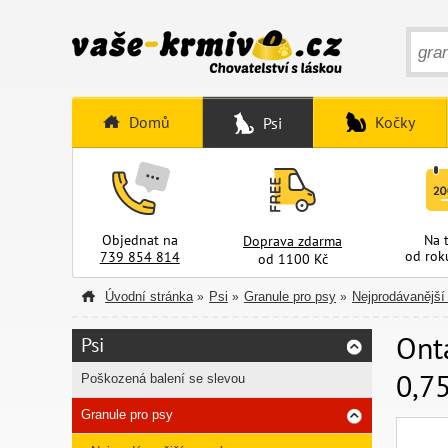
Domů
Kočky
Psi
Objednat na
Na 
Doprava zdarma
od rok
739 854 814
od 1100 Kč
Úvodní stránka
Psi
Granule pro psy
Nejprodávanější
»
»
»
Ont
Psi
0,75
Poškozená balení se slevou
Granule pro psy