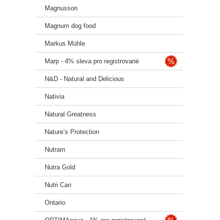
Magnusson
Magnum dog food
KRMNÝ 
Markus Mühle
psa. D
porcíc
Marp - 4% sleva pro registrované
kondic
nové k
N&D - Natural and Delicious
UPOZOR
Nativia
Natural Greatness
SLOŽEN
z drůb
Nature’s Protection
čekank
(0,2 %
Nutram
(rostl
glukos
Nutra Gold
Nutri Can
Ontario