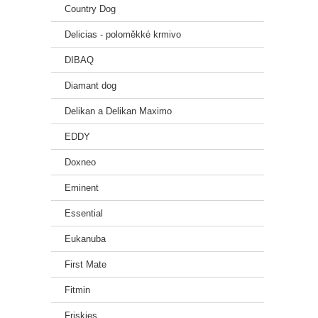
Country Dog
každé
Delicias - poloměkké krmivo
DIBAQ
Diamant dog
Delikan a Delikan Maximo
tráve
EDDY
Doxneo
Eminent
Essential
Eukanuba
First Mate
Fitmin
Friskies