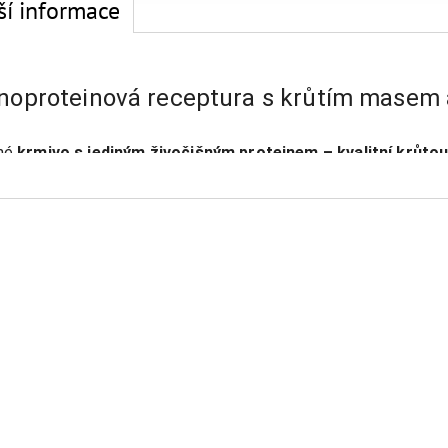
ší informace
oproteinová receptura s krůtím masem 
né 
krmivo s jediným živočišným proteinem – kvalitní krůto
áním nebo potravinovými intolerancemi. 
Monoproteinová rec
vat 
vyváženou tělesnou kondici
.
Krůtí maso
 je lehké, výživn
tu
 a vitalitu.
poskytují
vlákninu a komplexní sacharidy
, které přispívají ke
stabilní ene