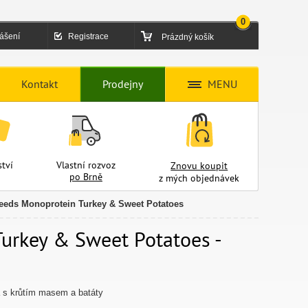
0
lášení
Registrace
Prázdný košík
Kontakt
Prodejny
MENU
tví
Vlastní rozvoz
Znovu koupit
po Brně
z mých objednávek
reeds Monoprotein Turkey & Sweet Potatoes
Turkey & Sweet Potatoes -
a s krůtím masem a batáty