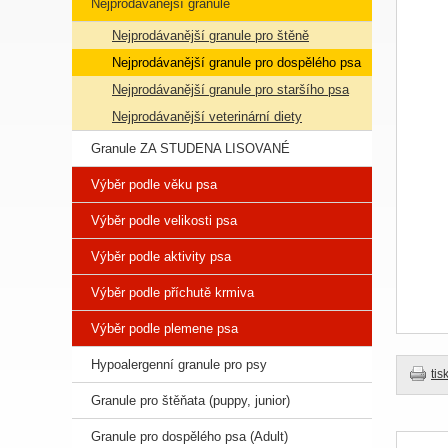
Nejprodávanější granule
Nejprodávanější granule pro štěně
Nejprodávanější granule pro dospělého psa
Nejprodávanější granule pro staršího psa
Nejprodávanější veterinární diety
Granule ZA STUDENA LISOVANÉ
Výběr podle věku psa
Výběr podle velikosti psa
Výběr podle aktivity psa
Výběr podle příchutě krmiva
Výběr podle plemene psa
Hypoalergenní granule pro psy
tis
Granule pro štěňata (puppy, junior)
Granule pro dospělého psa (Adult)