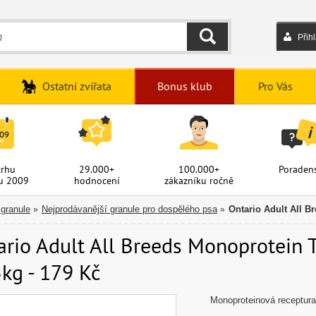
Přih
HLEDAT
Ostatní zvířata
Bonus klub
Pro Vás
trhu
29.000+
100.000+
Poradens
u 2009
hodnocení
zákazníku ročně
 granule
Nejprodávanější granule pro dospělého psa
Ontario Adult All B
»
»
ario Adult All Breeds Monoprotein 
kg - 179 Kč
Monoproteinová receptur