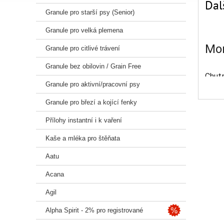
Dal
Granule pro starší psy (Senior)
Granule pro velká plemena
Mon
Granule pro citlivé trávení
Granule bez obilovin / Grain Free
Chut
Granule pro aktivní/pracovní psy
zažív
udržo
Granule pro březí a kojící fenky
hmo
Přílohy instantní i k vaření
Kaše a mléka pro štěňata
Batáty
Aatu
Acana
Agil
Alpha Spirit - 2% pro registrované