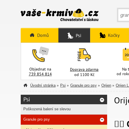
Domů
Kočky
Psi
Objednat na
Na 
Doprava zdarma
od rok
739 854 814
od 1100 Kč
Úvodní stránka
Psi
Granule pro psy
Orijen
Orijen 
»
»
»
»
Ori
Psi
Poškozená balení se slevou
Granule pro psy
🐕‍🦺