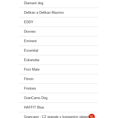
Diamant dog
Delikan a Delikan Maximo
EDDY
Doxneo
Eminent
Essential
Eukanuba
First Mate
Fitmin
Friskies
GranCarno Dog
HAFFIT Blue
Grancann - CZ granule s konopným olejem