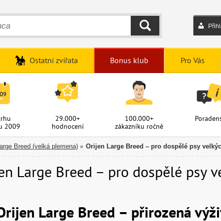
Přih
HLEDAT
Ostatní zvířata
Bonus klub
Pro Vás
trhu
29.000+
100.000+
Poradens
u 2009
hodnocení
zákazníku ročně
Large Breed (velká plemena)
Orijen Large Breed – pro dospělé psy velk
»
jen Large Breed – pro dospělé psy 
Orijen Large Breed – přirozená výž