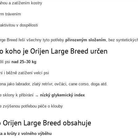
hou a zatížením kostry
vým trávením
 aktivitou v dospělosti
arge Breed řeší všechny tyto potřeby
přirozeným složením
, bez syntetickýc
o koho je Orijen Large Breed určen
lí psi
nad 25–30 kg
ní i běžně zatížení velcí psi
na jako labrador, zlatý retrívr, ovčáci, cane corso, doga atd.
e sklony k přibírání →
nízký glykemický index
e zvýšenou potřebou péče o klouby
o Orijen Large Breed obsahuje
ta a krůty z volného výběhu