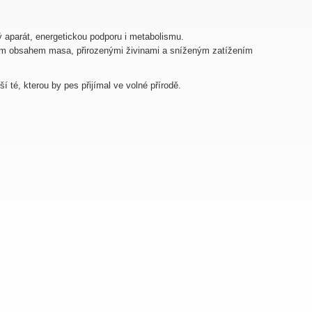
vý aparát, energetickou podporu i metabolismu.
kým obsahem masa, přirozenými živinami a sníženým zatížením
ší té, kterou by pes přijímal ve volné přírodě.