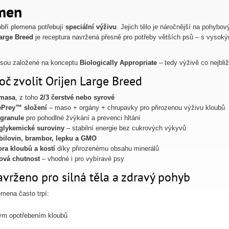
men
obří plemena potřebují
speciální výživu
. Jejich tělo je náročnější na pohybo
arge Breed
je receptura navržená přesně pro potřeby větších psů – s vyso
jsou založené na konceptu
Biologically Appropriate
– tedy výživě co nejbliž
oč zvolit Orijen Large Breed
 masa
, z toho
2/3 čerstvé nebo syrové
Prey™ složení
– maso + orgány + chrupavky pro přirozenou výživu kloubů
 granule
pro pohodlné žvýkání a prevenci hltání
glykemické suroviny
– stabilní energie bez cukrových výkyvů
bilovin, brambor, lepku a GMO
ra kloubů a kostí
díky přirozenému obsahu minerálů
ová chutnost
– vhodné i pro vybíravé psy
vrženo pro silná těla a zdravý pohyb
emena často trpí:
ým opotřebením kloubů