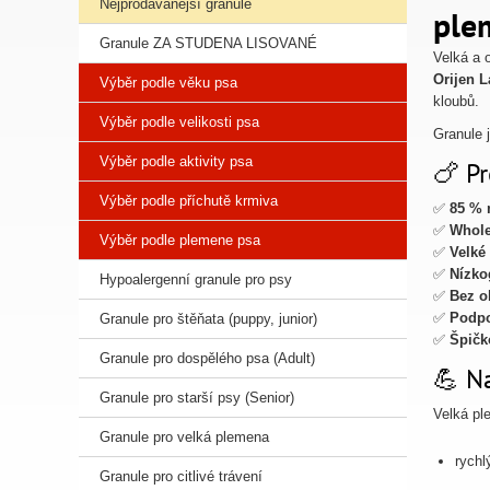
Nejprodávanější granule
ple
Granule ZA STUDENA LISOVANÉ
Velká a 
Orijen L
Výběr podle věku psa
kloubů.
Výběr podle velikosti psa
Granule 
Výběr podle aktivity psa
🍗 Pr
Výběr podle příchutě krmiva
✅
85 %
✅
Whole
Výběr podle plemene psa
✅
Velké
✅
Nízko
Hypoalergenní granule pro psy
✅
Bez o
✅
Podpo
Granule pro štěňata (puppy, junior)
✅
Špičk
Granule pro dospělého psa (Adult)
💪 Na
Granule pro starší psy (Senior)
Velká pl
Granule pro velká plemena
rychl
Granule pro citlivé trávení