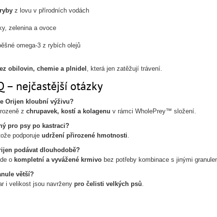
 ryby
z lovu v přírodních vodách
ky, zelenina a ovoce
ěšné omega-3 z rybích olejů
ez obilovin, chemie a plnidel
, která jen zatěžují trávení.
 – nejčastější otázky
e Orijen kloubní výživu?
irozeně z
chrupavek, kostí a kolagenu
v rámci WholePrey™ složení.
ý pro psy po kastraci?
tože podporuje
udržení přirozené hmotnosti
.
ijen podávat dlouhodobě?
 jde o
kompletní a vyvážené krmivo
bez potřeby kombinace s jinými granule
nule větší?
ar i velikost jsou navrženy
pro čelisti velkých psů
.