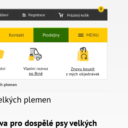
0
lášení
Registrace
Prázdný košík
Kontakt
Prodejny
MENU
tví
Vlastní rozvoz
Znovu koupit
po Brně
z mých objednávek
ých plemen
velkých plemen
iva pro dospělé psy velkých