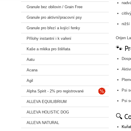
nadvá
Granule bez obilovin / Grain Free
citli
Granule pro aktivní/pracovní psy
nižší
Granule pro březí a kojící fenky
Orijen L
Přílohy instantní i k vaření
🐾 Pr
Kaše a mléka pro štěňata
Dospě
Aatu
Aktiv
Acana
Pleme
Agil
Psi s
Alpha Spirit - 2% pro registrované
Psi s
ALLEVA EQUILIBRIUM
ALLEVA HOLISTIC DOG
🔍 C
ALLEVA NATURAL
Kuřa