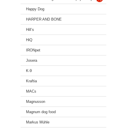
Happy Dog
HARPER AND BONE
Hill’s
HiQ
IRONpet
Josera
K-9
Kraftia
MACs
Magnusson
Magnum dog food
Markus Mühle