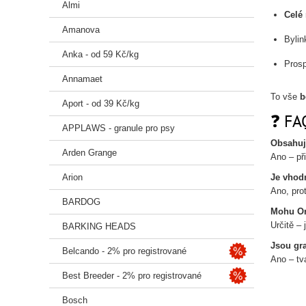
Almi
Celé
Amanova
Bylin
Anka - od 59 Kč/kg
Prosp
Annamaet
To vše
b
Aport - od 39 Kč/kg
❓ FAQ
APPLAWS - granule pro psy
Obsahuj
Arden Grange
Ano – př
Arion
Je vhodn
Ano, pro
BARDOG
Mohu Or
Určitě –
BARKING HEADS
Jsou gra
Belcando - 2% pro registrované
Ano – tv
Best Breeder - 2% pro registrované
Bosch