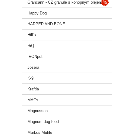
Grancann - CZ granule s konopným olejem
Happy Dog
HARPER AND BONE
Hill’s
HiQ
IRONpet
Josera
K-9
Kraftia
MACs
Magnusson
Magnum dog food
Markus Mühle