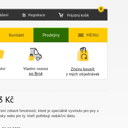
0
lášení
Registrace
Prázdný košík
Kontakt
Prodejny
MENU
tví
Vlastní rozvoz
Znovu koupit
po Brně
z mých objednávek
3 Kč
ení zdravé hmotnosti, které je speciálně vyvinuto pro psy s
ky nebo pro ty, kteří potřebují redukční dietu.