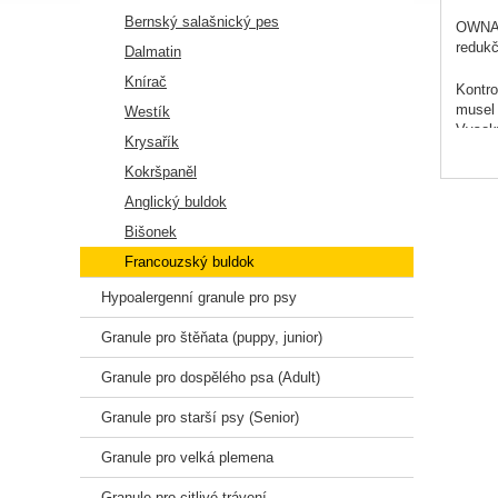
Bernský salašnický pes
OWNAT 
redukč
Dalmatin
Knírač
Kontro
musel 
Westík
Vysoký
Krysařík
psa ak
Podpor
Kokršpaněl
klíčov
Anglický buldok
Přírod
že vaš
Bišonek
OWNAT 
Francouzský buldok
kvalit
Hypoalergenní granule pro psy
Granule pro štěňata (puppy, junior)
SLOŽ
Granule pro dospělého psa (Adult)
Maso 3
celozr
Granule pro starší psy (Senior)
olej, 
(fenyk
Granule pro velká plemena
Granule pro citlivé trávení