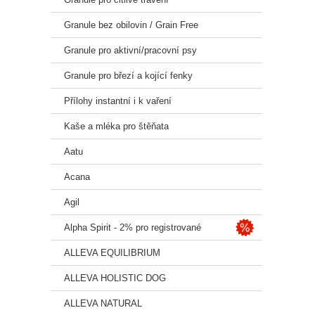
ANAL
Granule bez obilovin / Grain Free
Protei
Granule pro aktivní/pracovní psy
DOPLŇ
Granule pro březí a kojící fenky
Vitami
mg, ma
Přílohy instantní i k vaření
aminok
Kaše a mléka pro štěňata
S přír
Aatu
Acana
Dávko
Agil
Dopor
Alpha Spirit - 2% pro registrované
váha 
1 - 5
ALLEVA EQUILIBRIUM
5 - 10
10 - 2
ALLEVA HOLISTIC DOG
20 - 3
30 - 4
ALLEVA NATURAL