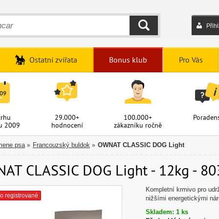
Přih
HLEDAT
Ostatní zvířata
Bonus klub
Pro Vás
trhu
29.000+
100.000+
Poradens
u 2009
hodnocení
zákazníku ročně
mene psa
Francouzský buldok
OWNAT CLASSIC DOG Light
»
»
AT CLASSIC DOG Light - 12kg - 80
Kompletní krmivo pro udrž
o registrované
nižšími energetickými náro
Skladem: 1 ks