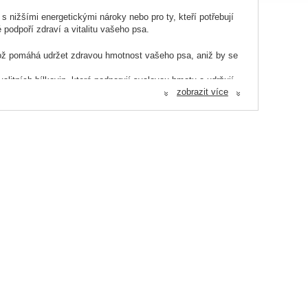
 nižšími energetickými nároky nebo pro ty, kteří potřebují
é podpoří zdraví a vitalitu vašeho psa.
 což pomáhá udržet zdravou hmotnost vašeho psa, aniž by se
itních bílkovin, které podporují svalovou hmotu a udržují
zobrazit více
«
«
o k dobrému trávení a pravidelnému vyprazdňování, což je
z umělých konzervantů, barviv a dochucovadel, což znamená,
jejich pes zůstal v optimální kondici a zdravé hmotnosti. Tyto
.
, celozrnná pšenice* (21%), celozrnná kukuřice* (10%),
* (2%), celý hrách* (2%), kuřecí tuk, jablko* (1%), lososový
acharidy, pivovarské kvasnice* (0,5%), aromatické byliny 0,02%