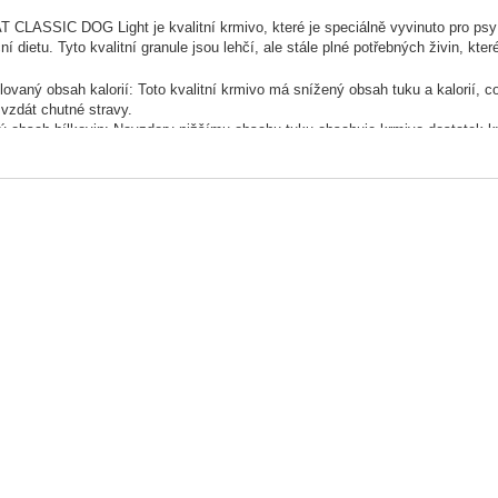
CLASSIC DOG Light je kvalitní krmivo, které je speciálně vyvinuto pro psy s
ní dietu. Tyto kvalitní granule jsou lehčí, ale stále plné potřebných živin, kter
lovaný obsah kalorií: Toto kvalitní krmivo má snížený obsah tuku a kalorií,
vzdát chutné stravy.
 obsah bílkovin: Navzdory nižšímu obsahu tuku obsahuje krmivo dostatek kval
tivního a v kondici.
a trávení: Díky vyváženému složení s obsahem vlákniny přispívá toto krmiv
é při snižování hmotnosti.
ní složení: OWNAT CLASSIC DOG Light je vyrobeno z přírodních surovin, be
emu psovi dáváte pouze to nejlepší.
CLASSIC DOG Light je ideální volbou pro majitele, kteří chtějí zajistit, aby 
ní granule poskytují veškeré potřebné živiny, aniž by zvyšovaly riziko nadváhy
ENÍ:
5% (dehydratované maso 25%, čerstvé kuřecí maso* 10% před vytlačováním)
nný ječmen* (9%), hnědá rýže* (7%), pšeničné otruby* (6%), svatojánský chléb
lněné semínko* (1%), řepné řízky, kuřecí vnitřnosti, fruktos- a mannan-oligos
l*, echinacea*, tymián*), juka schidigera. *Přírodní ingredience.