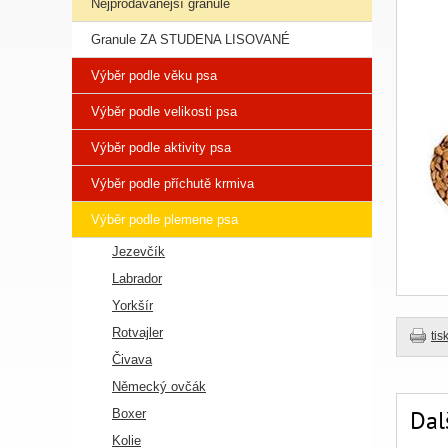
Nejprodávanější granule
Granule ZA STUDENA LISOVANÉ
Výběr podle věku psa
Výběr podle velikosti psa
Výběr podle aktivity psa
Výběr podle příchutě krmiva
Výběr podle plemene psa
Jezevčík
Labrador
Yorkšír
Rotvajler
tis
Čivava
Německý ovčák
Dal
Boxer
Kolie