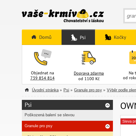
Domů
Kočky
Psi
Objednat na
Na 
Doprava zdarma
od rok
739 854 814
od 1100 Kč
Úvodní stránka
Psi
Granule pro psy
Výběr podle ple
»
»
»
OWN
Psi
Poškozená balení se slevou
Sleva pr
Granule pro psy