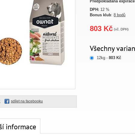
Předpokládaná expirace
DPH:
12 %
Bonus klub
:
8 bodů
803 Kč
(vč. DPH)
Všechny varian
12kg -
803 Kč
k
sdílet na facebooku
ší informace