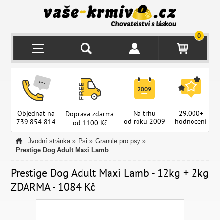
0
Objednat na
Na trhu
29.000+
Doprava zdarma
od roku 2009
hodnocení
z
739 854 814
od 1100 Kč
Úvodní stránka
Psi
Granule pro psy
»
»
»
Prestige Dog Adult Maxi Lamb
Prestige Dog Adult Maxi Lamb - 12kg + 2kg
ZDARMA - 1084 Kč