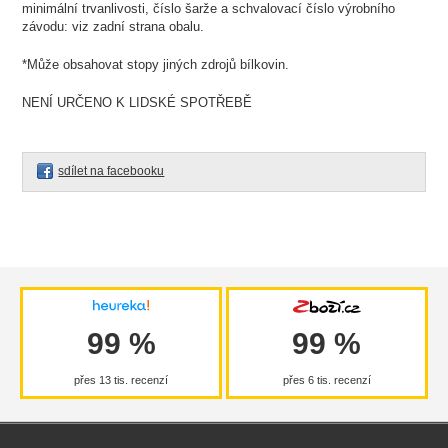
minimální trvanlivosti, číslo šarže a schvalovací číslo výrobního
závodu: viz zadní strana obalu.
*Může obsahovat stopy jiných zdrojů bílkovin.
NENÍ URČENO K LIDSKÉ SPOTŘEBĚ
sdílet na facebooku
99 %
99 %
přes 13 tis. recenzí
přes 6 tis. recenzí