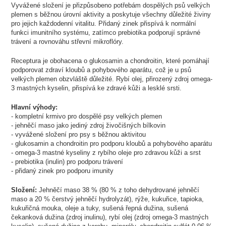
Vyvážené složení je přizpůsobeno potřebám dospělých psů velkých
plemen s běžnou úrovní aktivity a poskytuje všechny důležité živiny
pro jejich každodenní vitalitu. Přidaný zinek přispívá k normální
funkci imunitního systému, zatímco prebiotika podporují správné
trávení a rovnováhu střevní mikroflóry.
Receptura je obohacena o glukosamin a chondroitin, které pomáhají
podporovat zdraví kloubů a pohybového aparátu, což je u psů
velkých plemen obzvláště důležité. Rybí olej, přirozený zdroj omega-
3 mastných kyselin, přispívá ke zdravé kůži a lesklé srsti.
Hlavní výhody:
- kompletní krmivo pro dospělé psy velkých plemen
- jehněčí maso jako jediný zdroj živočišných bílkovin
- vyvážené složení pro psy s běžnou aktivitou
- glukosamin a chondroitin pro podporu kloubů a pohybového aparátu
- omega-3 mastné kyseliny z rybího oleje pro zdravou kůži a srst
- prebiotika (inulin) pro podporu trávení
- přidaný zinek pro podporu imunity
Složení:
Jehněčí maso 38 % (80 % z toho dehydrované jehněčí
maso a 20 % čerstvý jehněčí hydrolyzát), rýže, kukuřice, tapioka,
kukuřičná mouka, oleje a tuky, sušená řepná dužina, sušená
čekanková dužina (zdroj inulinu), rybí olej (zdroj omega-3 mastných