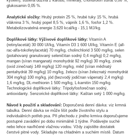
kyselin), sušená dužina z karobu, minerály, chondroitin sulfát 0,06 %,
glukosamin 0,05 %.
Analytické složky:
Hrubý protein 25 %, hrubé tuky 15 %, hrubá
vláknina 3 %, hrubý popel 8,5 %, vápník 1,6 %, fosfor 1,2 %.
Metabolizovatelná energie 3,620 kcal/kg - 15,1 MJ/kg.
Doplňkové látky: Výživové doplňkové látky:
Vitamín A
(retinylacetát) 30 000 UI/kg, Vitamín D3 1 600 UI/kg, Vitamín E (all-
rac-alfa-tokoferylacetát) 70 mg/kg, cholinchlorid 3 500 mg/kg, selen
(potahovaný granulovaný seleničitan sodný 0,4 mg/kg) 0,2 mg/kg,
mangan (síran manganatý monohydrát 92 mg/kg) 30 mg/kg, zinek
(oxid zinečnatý 149 mg/kg) 120 mg/kg, měď (síran měďnatý
pentahydrát 39 mg/kg) 10 mg/kg, železo (síran železnatý monohydrát
304 mg/kg) 100 mg/kg, jód (bezvodý jodičnan vápenatý 2,4 mg/kg)
1,6 mg/kg, DL-methionin 1 500 mg/kg, L-karnitin 150 mg/kg.
Technologické doplňkové látky: Tripolyfosforečnan sodný,
antioxidanty. Senzorické doplňkové látky: Kaštan setý 1 000 mg/kg.
Návod k použití a skladování:
Doporučená denní dávka: viz krmná
tabulka. Denní dávka se může lišit podle životního stylu a
individuálních potřeb psa. Při přechodu z jiného krmiva doporučujeme
postupné zavádění po dobu minimálně 1 týdne. Podávejte suché
nebo lehce navlhčené vlažnou vodou. Vždy zajistěte dostatek
čerstvé pitné vody. Skladujte na chladném a suchém místě. Datum