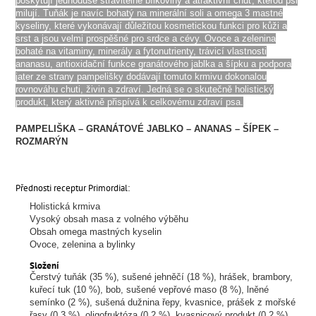
poskytují jednoduše stravitelné bílkoviny a atraktivní chuť, kterou psi
milují. Tuňák je navíc bohatý na minerální soli a omega 3 mastné
kyseliny, které vykonávají důležitou kosmetickou funkci pro kůži a
srst a jsou velmi prospěšné pro srdce a cévy. Ovoce a zelenina
bohaté na vitaminy, minerály a fytonutrienty, trávicí vlastnosti
ananasu, antioxidační funkce granátového jablka a šípku a podpora
jater ze strany pampelišky dodávají tomuto krmivu dokonalou
rovnováhu chuti, živin a zdraví. Jedná se o skutečně holistický
produkt, který aktivně přispívá k celkovému zdraví psa.
PAMPELIŠKA – GRANÁTOVÉ JABLKO – ANANAS – ŠÍPEK –
ROZMARÝN
Přednosti receptur Primordial:
Holistická krmiva
Vysoký obsah masa z volného výběhu
Obsah omega mastných kyselin
Ovoce, zelenina a bylinky
Složení
Čerstvý tuňák (35 %), sušené jehněčí (18 %), hrášek, brambory,
kuřecí tuk (10 %), bob, sušené vepřové maso (8 %), lněné
semínko (2 %), sušená dužnina řepy, kvasnice, prášek z mořské
řasy (0,3 %), oligofruktóza (0,2 %), kvasnicový produkt (0,2 %),