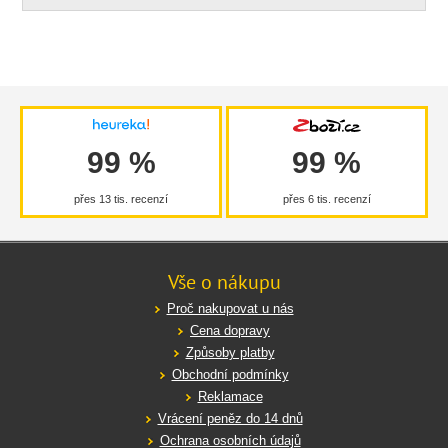
99 %
99 %
přes 13 tis. recenzí
přes 6 tis. recenzí
Vše o nákupu
Proč nakupovat u nás
Cena dopravy
Způsoby platby
Obchodní podmínky
Reklamace
Vrácení peněz do 14 dnů
Ochrana osobních údajů