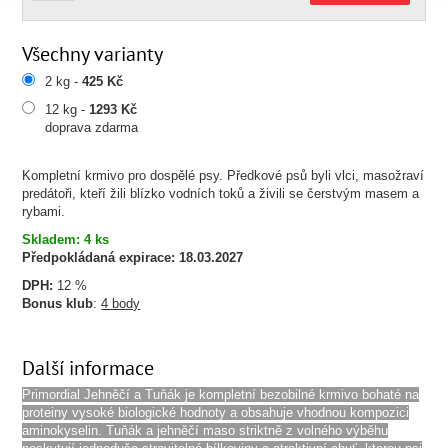
Všechny varianty
2 kg -
425 Kč
12 kg -
1293 Kč
doprava zdarma
Kompletní krmivo pro dospělé psy. Předkové psů byli vlci, masožraví
predátoři, kteří žili blízko vodních toků a živili se čerstvým masem a
rybami.
Skladem: 4 ks
Předpokládaná expirace:
18.03.2027
DPH:
12 %
Bonus klub
:
4 body
Další informace
Primordial Jehněčí a Tuňák je kompletní bezobilné krmivo bohaté na
proteiny vysoké biologické hodnoty a obsahuje vhodnou kompozici
aminokyselin. Tuňák a jehněčí maso striktně z volného výběhu