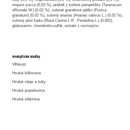
mojave yucca (0,03 %), prášek z kořene pampelišky (Taraxacum
officinale W.) (0,02 %), sušené granátové jablko (Punica
granatum) (0,02 %), sušený ananas (Ananas sativus L.) (0,02 %),
sušený plod šípku (Rosa Canina L.R., Pendulina L.) (0,002),
glukosamin, chondroitin-sulfát, extrakt z rozmarýnu.
Analytické složky
Vlhkost
Hrubá bílkovina
3
Hrubé oleje a tuky
1
Hrubá popelovina
8,
Hrubá vláknina
2,