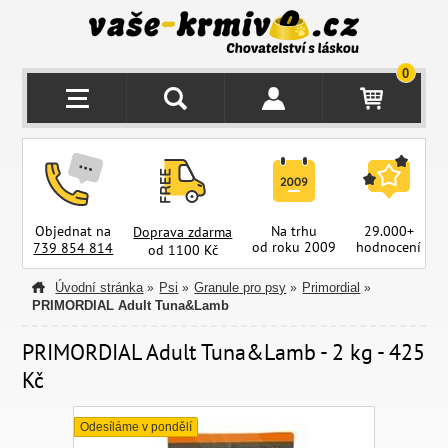
0
Objednat na
Na trhu
29.000+
Doprava zdarma
od roku 2009
hodnocení
z
739 854 814
od 1100 Kč
Úvodní stránka
Psi
Granule pro psy
Primordial
»
»
»
»
PRIMORDIAL Adult Tuna&Lamb
PRIMORDIAL Adult Tuna&Lamb - 2 kg - 425
Kč
Odesíláme v pondělí