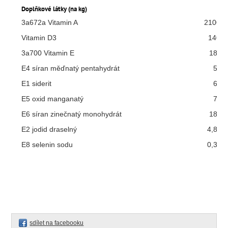
Doplňkové látky (na kg)
3a672a Vitamin A
21000 
Vitamin D3
1400 
3a700 Vitamin E
180 
E4 síran měďnatý pentahydrát
59 
E1 siderit
62 
E5 oxid manganatý
77 
E6 síran zinečnatý monohydrát
186 
E2 jodid draselný
4,85 
E8 selenin sodu
0,35 
sdílet na facebooku