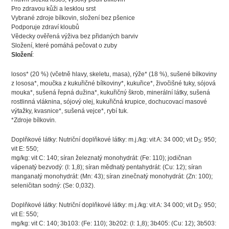
Pro zdravou kůži a lesklou srst
Vybrané zdroje bílkovin, složení bez pšenice
Podporuje zdraví kloubů
Vědecky ověřená výživa bez přidaných barviv
Složení, které pomáhá pečovat o zuby
Složení
:
losos* (20 %) (včetně hlavy, skeletu, masa), rýže* (18 %), sušené bílkoviny
z lososa*, moučka z kukuřičné bílkoviny*, kukuřice*, živočišné tuky, sójová
mouka*, sušená řepná dužina*, kukuřičný škrob, minerální látky, sušená
rostlinná vláknina, sójový olej, kukuřičná krupice, dochucovací masové
výtažky, kvasnice*, sušená vejce*, rybí tuk.
*Zdroje bílkovin.
Doplňkové látky
: Nutriční doplňkové látky: m.j./kg: vit A: 34 000; vit D
: 950;
3
vit E: 550;
mg/kg: vit C: 140; síran železnatý monohydrát: (Fe: 110); jodičnan
vápenatý bezvodý: (I: 1,8); síran měďnatý pentahydrát: (Cu: 12); síran
manganatý monohydrát: (Mn: 43); síran zinečnatý monohydrát: (Zn: 100);
seleničitan sodný: (Se: 0,032).
Doplňkové látky: Nutriční doplňkové látky: m.j./kg: vit A: 34 000; vit D
: 950;
3
vit E: 550;
mg/kg: vit C: 140; 3b103: (Fe: 110); 3b202: (I: 1,8); 3b405: (Cu: 12); 3b503: