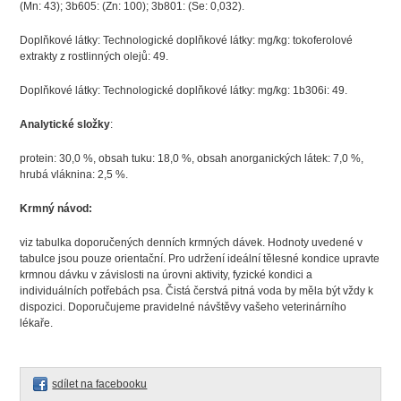
(Mn: 43); 3b605: (Zn: 100); 3b801: (Se: 0,032).
Doplňkové látky: Technologické doplňkové látky: mg/kg: tokoferolové
extrakty z rostlinných olejů: 49.
Doplňkové látky: Technologické doplňkové látky: mg/kg: 1b306i: 49.
Analytické složky
:
protein: 30,0 %, obsah tuku: 18,0 %, obsah anorganických látek: 7,0 %,
hrubá vláknina: 2,5 %.
Krmný návod:
viz tabulka doporučených denních krmných dávek. Hodnoty uvedené v
tabulce jsou pouze orientační. Pro udržení ideální tělesné kondice upravte
krmnou dávku v závislosti na úrovni aktivity, fyzické kondici a
individuálních potřebách psa. Čistá čerstvá pitná voda by měla být vždy k
dispozici. Doporučujeme pravidelné návštěvy vašeho veterinárního
lékaře.
sdílet na facebooku