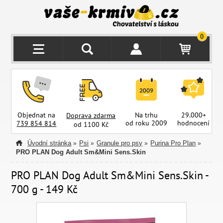
0
Objednat na
Na trhu
29.000+
Doprava zdarma
od roku 2009
hodnocení
z
739 854 814
od 1100 Kč
Úvodní stránka
Psi
Granule pro psy
Purina Pro Plan
»
»
»
»
PRO PLAN Dog Adult Sm&Mini Sens.Skin
PRO PLAN Dog Adult Sm&Mini Sens.Skin -
700 g - 149 Kč