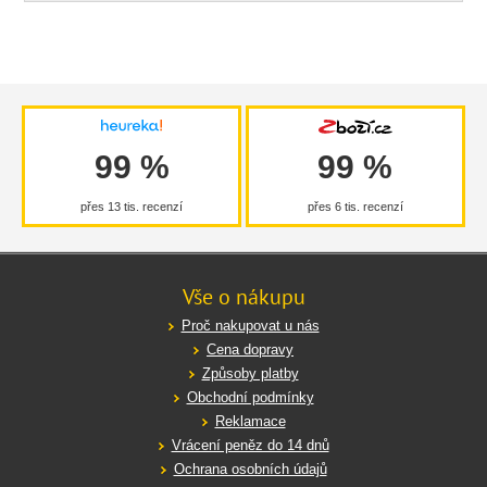
99 %
99 %
přes 13 tis. recenzí
přes 6 tis. recenzí
Vše o nákupu
Proč nakupovat u nás
Cena dopravy
Způsoby platby
Obchodní podmínky
Reklamace
Vrácení peněz do 14 dnů
Ochrana osobních údajů