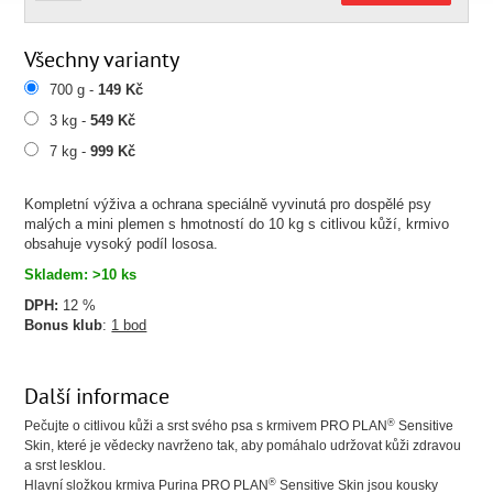
Všechny varianty
700 g -
149 Kč
3 kg -
549 Kč
7 kg -
999 Kč
Kompletní výživa a ochrana speciálně vyvinutá pro dospělé psy
malých a mini plemen s hmotností do 10 kg s citlivou kůží, krmivo
obsahuje vysoký podíl lososa.
Skladem: >10 ks
DPH:
12 %
Bonus klub
:
1 bod
Další informace
®
Pečujte o citlivou kůži a srst svého psa s krmivem PRO PLAN
Sensitive
Skin, které je vědecky navrženo tak, aby pomáhalo udržovat kůži zdravou
a srst lesklou.
®
Hlavní složkou krmiva Purina PRO PLAN
Sensitive Skin jsou kousky