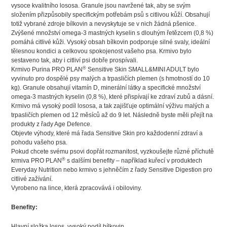
vysoce kvalitního lososa. Granule jsou navržené tak, aby se svým
složením přizpůsobily specifickým potřebám psů s citlivou kůží. Obsahují
totiž vybrané zdroje bílkovin a nevyskytuje se v nich žádná pšenice.
Zvýšené množství omega-3 mastných kyselin s dlouhým řetězcem (0,8 %)
pomáhá citlivé kůži. Vysoký obsah bílkovin podporuje silné svaly, ideální
tělesnou kondici a celkovou spokojenost vašeho psa. Krmivo bylo
sestaveno tak, aby i citliví psi dobře prospívali.
®
Krmivo Purina PRO PLAN
Sensitive Skin SMALL&MINI ADULT bylo
vyvinuto pro dospělé psy malých a trpasličích plemen (s hmotností do 10
kg). Granule obsahují vitamín D, minerální látky a specifické množství
omega-3 mastných kyselin (0,8 %), které přispívají ke zdraví zubů a dásní.
Krmivo má vysoký podíl lososa, a tak zajišťuje optimální výživu malých a
trpasličích plemen od 12 měsíců až do 9 let. Následně byste měli přejít na
produkty z řady Age Defence.
Objevte výhody, které má řada Sensitive Skin pro každodenní zdraví a
pohodu vašeho psa.
Pokud chcete svému psovi dopřát rozmanitost, vyzkoušejte různé příchutě
®
krmiva PRO PLAN
s dalšími benefity – například kuřecí v produktech
Everyday Nutrition nebo krmivo s jehněčím z řady Sensitive Digestion pro
citlivé zažívání.
Vyrobeno na lince, která zpracovává i obiloviny.
Benefity:
Hlavní složka losos, vysoký podíl bílkovin