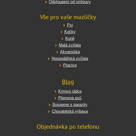
Odstoupení od smlouvy
Vše pro vaše mazlíčky
Psi
Kočky
Koně
Malá zvířata
Akvaristika
Hospodářská zvířata
Ptactvo
Blog
Krmivo rádce
Plemena psů
Bojujeme s parazity
Chovatelská výbava
Objednávka po telefonu