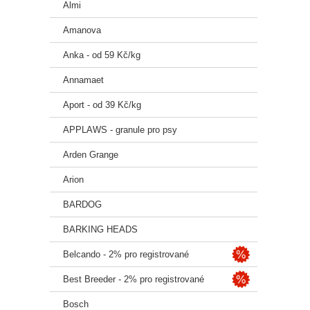
Almi
krupic
sójový 
Amanova
*Zdroje
Anka - od 59 Kč/kg
Doplňk
mg/kg: 
Annamaet
monohyd
Aport - od 39 Kč/kg
Doplňko
mg/kg: 
APPLAWS - granule pro psy
Doplňk
Arden Grange
Doplňko
Arion
BARDOG
Analyt
BARKING HEADS
protein
Belcando - 2% pro registrované
Krmný
Best Breeder - 2% pro registrované
viz ta
dávku v
Bosch
pravid