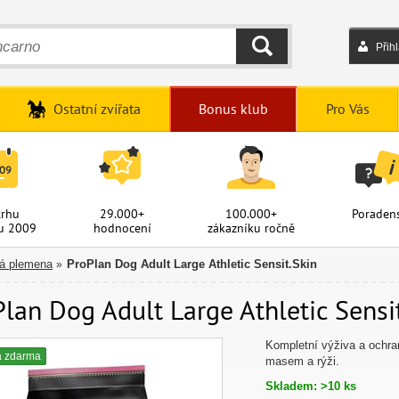
Přih
HLEDAT
Ostatní zvířata
Bonus klub
Pro Vás
trhu
29.000+
100.000+
Poradens
u 2009
hodnocení
zákazníku ročně
ká plemena
ProPlan Dog Adult Large Athletic Sensit.Skin
»
lan Dog Adult Large Athletic Sensit
Kompletní výživa a ochra
a zdarma
masem a rýži.
Skladem: >10 ks