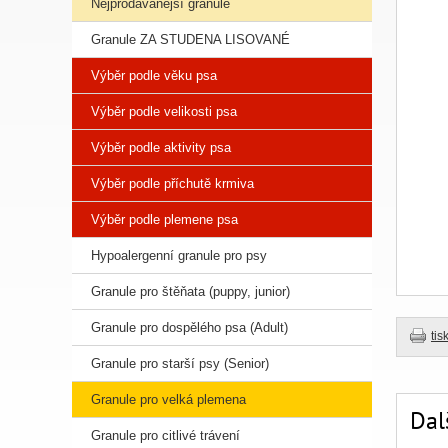
Nejprodávanější granule
Granule ZA STUDENA LISOVANÉ
Výběr podle věku psa
Výběr podle velikosti psa
Výběr podle aktivity psa
Výběr podle příchutě krmiva
Výběr podle plemene psa
Hypoalergenní granule pro psy
Granule pro štěňata (puppy, junior)
Granule pro dospělého psa (Adult)
tis
Granule pro starší psy (Senior)
Granule pro velká plemena
Dal
Granule pro citlivé trávení