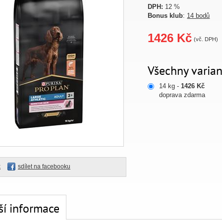
DPH:
12 %
Bonus klub
:
14 bodů
1426 Kč
(vč. DPH)
Všechny varian
14 kg -
1426 Kč
doprava zdarma
k
sdílet na facebooku
ší informace