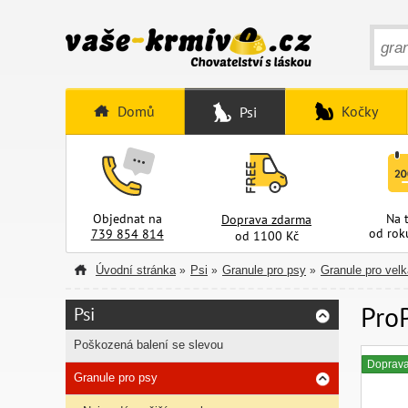
Domů
Kočky
Psi
Objednat na
Na 
Doprava zdarma
od rok
739 854 814
od 1100 Kč
Úvodní stránka
Psi
Granule pro psy
Granule pro vel
»
»
»
ProP
Psi
Poškozená balení se slevou
Doprav
Granule pro psy