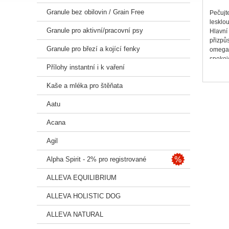
Granule bez obilovin / Grain Free
Pečujt
lesklou
Granule pro aktivní/pracovní psy
Hlavní
přizpůs
Granule pro březí a kojící fenky
omega-
spokoje
Přílohy instantní i k vaření
Krmiv
Granul
Kaše a mléka pro štěňata
vysoký 
Objevt
Aatu
Pokud 
Nutriti
Acana
Benefi
Agil
Hlavní 
Alpha Spirit - 2% pro registrované
Pro zdr
Vybran
ALLEVA EQUILIBRIUM
Podpor
Vědeck
ALLEVA HOLISTIC DOG
Přizpů
Složen
ALLEVA NATURAL
losos* 