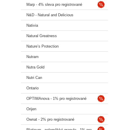
Marp - 4% sleva pro registrované
N&D - Natural and Delicious
Nativia
Natural Greatness
Nature’s Protection
Nutram
Nutra Gold
Nutri Can
Ontario
OPTIMAnova - 1% pro registrované
Orijen
Ownat - 2% pro registrované
Platinum - poloměkké granule - 1% pro