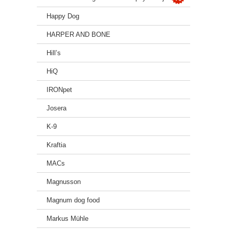
Happy Dog
HARPER AND BONE
Hill’s
HiQ
IRONpet
Josera
K-9
Kraftia
MACs
Magnusson
Magnum dog food
Markus Mühle