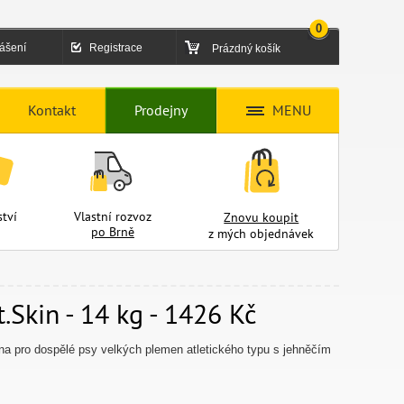
0
lášení
Registrace
Prázdný košík
Kontakt
Prodejny
MENU
tví
Vlastní rozvoz
Znovu koupit
po Brně
z mých objednávek
.Skin - 14 kg - 1426 Kč
na pro dospělé psy velkých plemen atletického typu s jehněčím