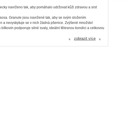
decky navrženo tak, aby pomáhalo udržovat kůži zdravou a srst
ososa. Granule jsou navržené tak, aby se svým složením
ovin a nevyskytuje se v nich žádná pšenice. Zvýšené množství
ílkovin podporuje silné svaly, ideální tělesnou kondici a celkovou
ělé psy velkých, sportovních plemen (s hmotností nad 25 kg).
zobrazit více
«
«
n (0,7 %), které přispívají ke zdraví zubů a dásní. Krmivo má
 let. Následně byste měli přejít na produkty z řady Age Defence.
a.
®
LAN
s dalšími benefity – například kuřecí v produktech Everyday
na lince, která zpracovává i obiloviny.
ka z kukuřičné bílkoviny*, kukuřice*, živočišné tuky, kukuřičná