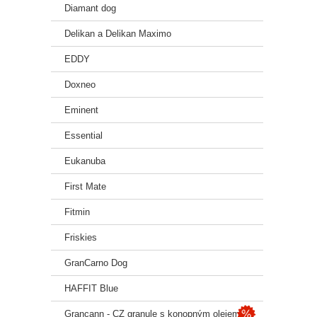
Diamant dog
Delikan a Delikan Maximo
EDDY
Doxneo
Eminent
Essential
Eukanuba
First Mate
Fitmin
Friskies
GranCarno Dog
HAFFIT Blue
Grancann - CZ granule s konopným olejem