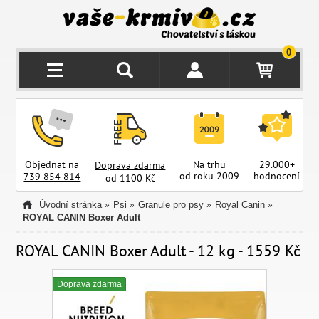
0
Objednat na
Na trhu
29.000+
Doprava zdarma
od roku 2009
hodnocení
z
739 854 814
od 1100 Kč
Úvodní stránka
Psi
Granule pro psy
Royal Canin
»
»
»
»
ROYAL CANIN Boxer Adult
ROYAL CANIN Boxer Adult - 12 kg - 1559 Kč
Doprava zdarma