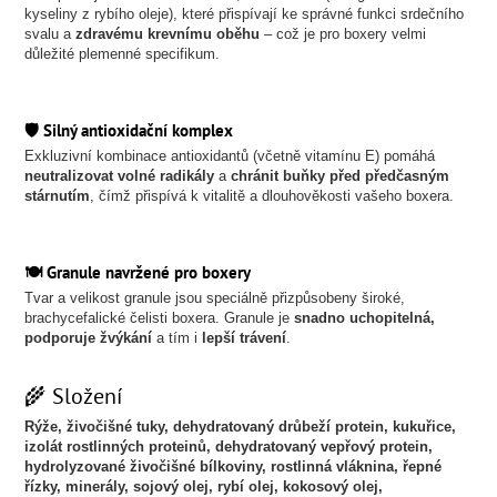
kyseliny z rybího oleje), které přispívají ke správné funkci srdečního
svalu a
zdravému krevnímu oběhu
– což je pro boxery velmi
důležité plemenné specifikum.
🛡️ Silný antioxidační komplex
Exkluzivní kombinace antioxidantů (včetně vitamínu E) pomáhá
neutralizovat volné radikály
a
chránit buňky před předčasným
stárnutím
, čímž přispívá k vitalitě a dlouhověkosti vašeho boxera.
🍽️ Granule navržené pro boxery
Tvar a velikost granule jsou speciálně přizpůsobeny široké,
brachycefalické čelisti boxera. Granule je
snadno uchopitelná,
podporuje žvýkání
a tím i
lepší trávení
.
🌾 Složení
Rýže, živočišné tuky, dehydratovaný drůbeží protein, kukuřice,
izolát rostlinných proteinů, dehydratovaný vepřový protein,
hydrolyzované živočišné bílkoviny, rostlinná vláknina, řepné
řízky, minerály, sojový olej, rybí olej, kokosový olej,