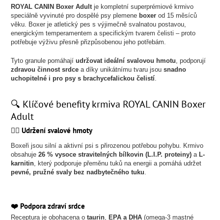
ROYAL CANIN Boxer Adult
je kompletní superprémiové krmivo
speciálně vyvinuté pro dospělé psy plemene
boxer
od 15 měsíců
věku. Boxer je atletický pes s výjimečně svalnatou postavou,
energickým temperamentem a specifickým tvarem čelisti – proto
potřebuje výživu přesně přizpůsobenou jeho potřebám.
Tyto granule pomáhají
udržovat ideální svalovou hmotu
, podporují
zdravou činnost srdce
a díky unikátnímu tvaru jsou
snadno
uchopitelné i pro psy s brachycefalickou čelistí
.
🔍 Klíčové benefity krmiva ROYAL CANIN Boxer
Adult
🏋️‍♂️ Udržení svalové hmoty
Boxeři jsou silní a aktivní psi s přirozenou potřebou pohybu. Krmivo
obsahuje
26 % vysoce stravitelných bílkovin (L.I.P. proteiny)
a
L-
karnitin
, který podporuje přeměnu tuků na energii a pomáhá udržet
pevné, pružné svaly bez nadbytečného tuku
.
❤️ Podpora zdraví srdce
Receptura je obohacena o
taurin
,
EPA a DHA
(omega-3 mastné