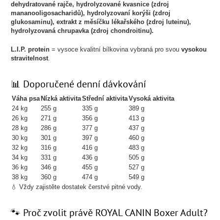
dehydratované rajče, hydrolyzované kvasnice (zdroj
mananooligosacharidů), hydrolyzovaní korýši (zdroj
glukosaminu), extrakt z měsíčku lékařského (zdroj luteinu),
hydrolyzovaná chrupavka (zdroj chondroitinu).
L.I.P. protein
= vysoce kvalitní bílkovina vybraná pro svou
vysokou
stravitelnost
.
📊 Doporučené denní dávkování
Váha psa
Nízká aktivita
Střední aktivita
Vysoká aktivita
24 kg
255 g
335 g
389 g
26 kg
271 g
356 g
413 g
28 kg
286 g
377 g
437 g
30 kg
301 g
397 g
460 g
32 kg
316 g
416 g
483 g
34 kg
331 g
436 g
505 g
36 kg
346 g
455 g
527 g
38 kg
360 g
474 g
549 g
💧 Vždy zajistěte dostatek čerstvé pitné vody.
🐾 Proč zvolit právě ROYAL CANIN Boxer Adult?