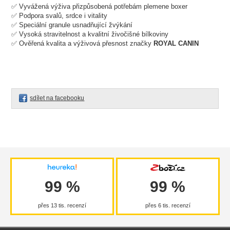
✅ Vyvážená výživa přizpůsobená potřebám plemene boxer
✅ Podpora svalů, srdce i vitality
✅ Speciální granule usnadňující žvýkání
✅ Vysoká stravitelnost a kvalitní živočišné bílkoviny
✅ Ověřená kvalita a výživová přesnost značky
ROYAL CANIN
sdílet na facebooku
99 %
99 %
přes 13 tis. recenzí
přes 6 tis. recenzí