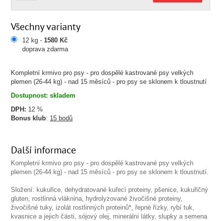
Všechny varianty
12 kg -
1580 Kč
doprava zdarma
Kompletní krmivo pro psy - pro dospělé kastrované psy velkých
plemen (26-44 kg) - nad 15 měsíců - pro psy se sklonem k tloustnutí
Dostupnost: skladem
DPH:
12 %
Bonus klub
:
15 bodů
Další informace
Kompletní krmivo pro psy - pro dospělé kastrované psy velkých
plemen (26-44 kg) - nad 15 měsíců - pro psy se sklonem k tloustnutí.
Složení: kukuřice, dehydratované kuřecí proteiny, pšenice, kukuřičný
gluten, rostlinná vláknina, hydrolyzované živočišné proteiny,
živočišné tuky, izolát rostlinných proteinů*, řepné řízky, rybí tuk,
kvasnice a jejich části, sójový olej, minerální látky, slupky a semena