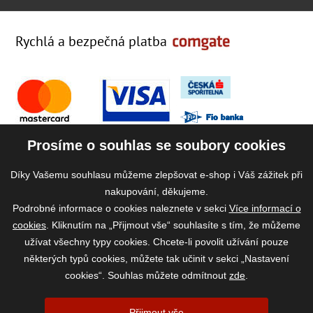
Rychlá a bezpečná platba
Prosíme o souhlas se soubory cookies
Díky Vašemu souhlasu můžeme zlepšovat e-shop i Váš zážitek při
nakupování, děkujeme.
Podrobné informace o cookies naleznete v sekci
Více informací o
cookies
. Kliknutím na „Přijmout vše“ souhlasíte s tím, že můžeme
užívat všechny typy cookies. Chcete-li povolit užívání pouze
některých typů cookies, můžete tak učinit v sekci „Nastavení
cookies“. Souhlas můžete odmítnout
zde
.
2026 ©
www.vase-krmivo.cz
- Tomáš Kroupa e-shop, Kanice 307, 664 01
Přijmout vše