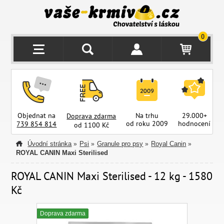
0
Objednat na
Na trhu
29.000+
Doprava zdarma
od roku 2009
hodnocení
z
739 854 814
od 1100 Kč
Úvodní stránka
Psi
Granule pro psy
Royal Canin
»
»
»
»
ROYAL CANIN Maxi Sterilised
ROYAL CANIN Maxi Sterilised - 12 kg - 1580
Kč
Doprava zdarma