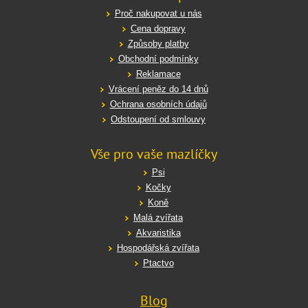
Proč nakupovat u nás
Cena dopravy
Způsoby platby
Obchodní podmínky
Reklamace
Vrácení peněz do 14 dnů
Ochrana osobních údajů
Odstoupení od smlouvy
Vše pro vaše mazlíčky
Psi
Kočky
Koně
Malá zvířata
Akvaristika
Hospodářská zvířata
Ptactvo
Blog