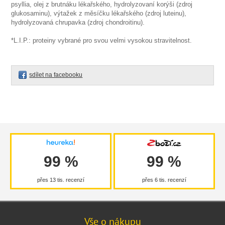
psyllia, olej z brutnáku lékařského, hydrolyzovaní korýši (zdroj
glukosaminu), výtažek z měsíčku lékařského (zdroj luteinu),
hydrolyzovaná chrupavka (zdroj chondroitinu).
*L.I.P.: proteiny vybrané pro svou velmi vysokou stravitelnost.
sdílet na facebooku
99 %
99 %
přes 13 tis. recenzí
přes 6 tis. recenzí
Vše o nákupu