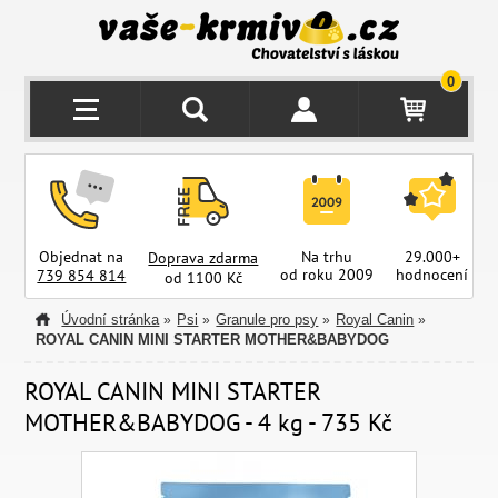
0
Objednat na
Na trhu
29.000+
Doprava zdarma
od roku 2009
hodnocení
z
739 854 814
od 1100 Kč
Úvodní stránka
Psi
Granule pro psy
Royal Canin
»
»
»
»
ROYAL CANIN MINI STARTER MOTHER&BABYDOG
ROYAL CANIN MINI STARTER
MOTHER&BABYDOG - 4 kg - 735 Kč