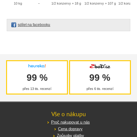
-
10 kg
1/2 konzervy + 18 g
1/2 konzervy + 107 g
1/2 konzerv
sdílet na facebooku
99 %
99 %
přes 13 tis. recenzí
přes 6 tis. recenzí
Vše o nákupu
Proč nakupovat u nás
Cena dopravy
Způsoby platby