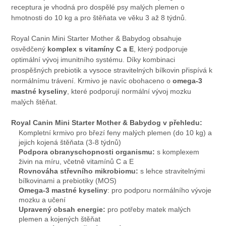
receptura je vhodná pro dospělé psy malých plemen o
hmotnosti do 10 kg a pro štěňata ve věku 3 až 8 týdnů.
Royal Canin Mini Starter Mother & Babydog obsahuje
osvědčený
komplex s vitamíny C a E
, který podporuje
optimální vývoj imunitního systému. Díky kombinaci
prospěšných prebiotik a vysoce stravitelných bílkovin přispívá k
normálnímu trávení. Krmivo je navíc obohaceno o
omega-3
mastné kyseliny
, které podporují normální vývoj mozku
malých štěňat.
Royal Canin Mini Starter Mother & Babydog v přehledu:
Kompletní krmivo pro březí feny malých plemen (do 10 kg) a
jejich kojená štěňata (3-8 týdnů)
Podpora obranyschopnosti organismu:
s komplexem
živin na míru, včetně vitamínů C a E
Rovnováha střevního mikrobiomu:
s lehce stravitelnými
bílkovinami a prebiotiky (MOS)
Omega-3 mastné kyseliny
: pro podporu normálního vývoje
mozku a učení
Upravený obsah energie:
pro potřeby matek malých
plemen a kojených štěňat