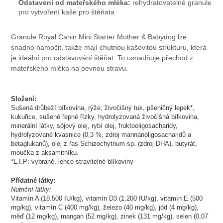
Odstavení od mateřského mléka:
rehydratovatelné granule
pro vytvoření kaše pro štěňata
Granule Royal Canin Mini Starter Mother & Babydog lze
snadno namočit, takže mají chutnou kašovitou strukturu, která
je ideální pro odstavování štěňat. To usnadňuje přechod z
mateřského mléka na pevnou stravu.
Složení:
Sušená drůbeží bílkovina, rýže, živočišný tuk, pšeničný lepek*,
kukuřice, sušené řepné řízky, hydrolyzovaná živočišná bílkovina,
minerální látky, sójový olej, rybí olej, fruktooligosacharidy,
hydrolyzované kvasnice (0,3 %, zdroj mannanoligosacharidů a
betaglukanů), olej z řas Schizochytrium sp. (zdroj DHA), butyrát,
moučka z aksamitníku.
*L.I.P: vybrané, lehce stravitelné bílkoviny
Přídatné látky:
Nutriční látky:
Vitamín A (18.500 IU/kg), vitamín D3 (1.200 IU/kg), vitamín E (500
mg/kg), vitamín C (400 mg/kg), železo (40 mg/kg), jód (4 mg/kg),
měď (12 mg/kg), mangan (52 mg/kg), zinek (131 mg/kg), selen (0,07