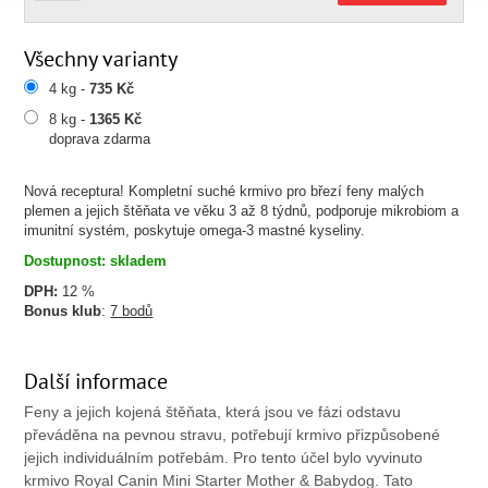
Všechny varianty
4 kg -
735 Kč
8 kg -
1365 Kč
doprava zdarma
Nová receptura! Kompletní suché krmivo pro březí feny malých
plemen a jejich štěňata ve věku 3 až 8 týdnů, podporuje mikrobiom a
imunitní systém, poskytuje omega-3 mastné kyseliny.
Dostupnost: skladem
DPH:
12 %
Bonus klub
:
7 bodů
Další informace
Feny a jejich kojená štěňata, která jsou ve fázi odstavu
převáděna na pevnou stravu, potřebují krmivo přizpůsobené
jejich individuálním potřebám. Pro tento účel bylo vyvinuto
krmivo Royal Canin Mini Starter Mother & Babydog. Tato