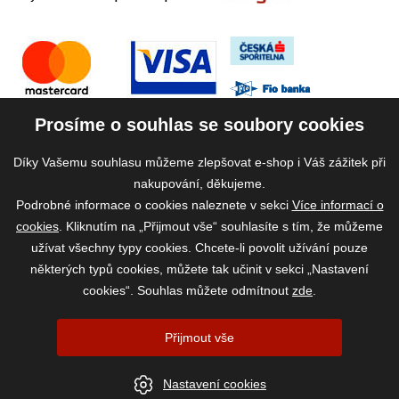
Prosíme o souhlas se soubory cookies
Díky Vašemu souhlasu můžeme zlepšovat e-shop i Váš zážitek při
nakupování, děkujeme.
Podrobné informace o cookies naleznete v sekci
Více informací o
cookies
. Kliknutím na „Přijmout vše“ souhlasíte s tím, že můžeme
užívat všechny typy cookies. Chcete-li povolit užívání pouze
některých typů cookies, můžete tak učinit v sekci „Nastavení
cookies“. Souhlas můžete odmítnout
zde
.
2026 ©
www.vase-krmivo.cz
- Tomáš Kroupa e-shop, Kanice 307, 664 01
Přijmout vše
Brno-venkov, IČ: 75785439
vytvořil:
webProgress
|
Nastavení cookies
Nastavení cookies