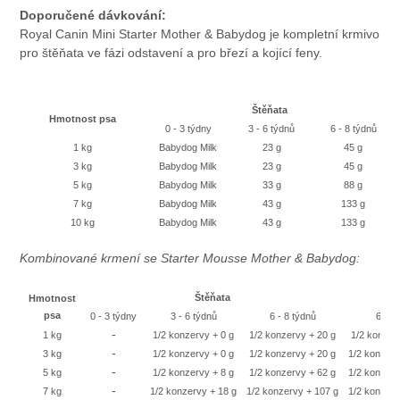
Doporučené dávkování:
Royal Canin Mini Starter Mother & Babydog je kompletní krmivo
pro štěňata ve fázi odstavení a pro březí a kojící feny.
Štěňata
Hmotnost psa
0 - 3 týdny
3 - 6 týdnů
6 - 8 týdnů
1 kg
Babydog Milk
23 g
45 g
3 kg
Babydog Milk
23 g
45 g
5 kg
Babydog Milk
33 g
88 g
7 kg
Babydog Milk
43 g
133 g
10 kg
Babydog Milk
43 g
133 g
Kombinované krmení se Starter Mousse Mother & Babydog:
Štěňata
Hmotnost
psa
0 - 3 týdny
3 - 6 týdnů
6 - 8 týdnů
6 týd
-
1 kg
1/2 konzervy + 0 g
1/2 konzervy + 20 g
1/2 konzer
-
3 kg
1/2 konzervy + 0 g
1/2 konzervy + 20 g
1/2 konzerv
-
5 kg
1/2 konzervy + 8 g
1/2 konzervy + 62 g
1/2 konzerv
-
7 kg
1/2 konzervy + 18 g
1/2 konzervy + 107 g
1/2 konzerv