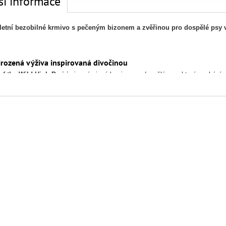
ší informace
etní bezobilné krmivo s pečeným bizonem a zvěřinou pro dospělé psy
irozená výživa inspirovaná divočinou
of the Wild High Prairie
je prémiové krmivo pro dospělé psy, které vychází
in
jako je bizon, jehně, kuře a zvěřina, doplněné o
vysoce stravitelné batát
ura bez pšenice, kukuřice a dalších běžných alergenů respektuje přirozenou v
jí.
čové výhody:
bilovin
– žádná pšenice, kukuřice ani sója
ý obsah bílkovin
– 32 % pro silné svaly a vitalitu
zivní maso
– pečený bizon, srnčí a jehněčí pro skvělou chuť
ra imunity
– ovoce, zelenina a přírodní antioxidanty
tika & prebiotika
– pro zdravé trávení a střevní mikroflóru