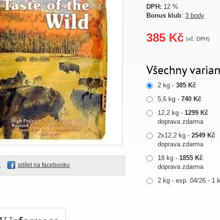
DPH:
12 %
Bonus klub
:
3 body
385 Kč
(vč. DPH)
Všechny varian
2 kg -
385 Kč
5,6 kg -
740 Kč
12,2 kg -
1299 Kč
doprava zdarma
2x12,2 kg -
2549 Kč
doprava zdarma
18 kg -
1855 Kč
k
sdílet na facebooku
doprava zdarma
2 kg - exp. 04/26 - 1