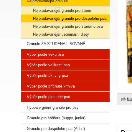
Nejprodávanější granule
Nejprodávanější granule pro štěně
Nejprodávanější granule pro dospělého psa
Nejprodávanější granule pro staršího psa
Nejprodávanější veterinární diety
Granule ZA STUDENA LISOVANÉ
Výběr podle věku psa
Výběr podle velikosti psa
Výběr podle aktivity psa
Výběr podle příchutě krmiva
Výběr podle plemene psa
tis
Hypoalergenní granule pro psy
Granule pro štěňata (puppy, junior)
Granule pro dospělého psa (Adult)