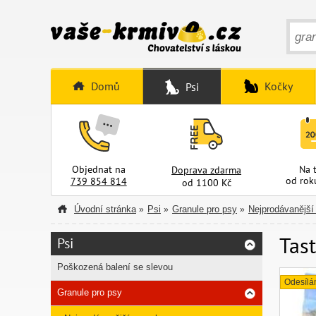
Domů
Kočky
Psi
Objednat na
Na 
Doprava zdarma
od rok
739 854 814
od 1100 Kč
Úvodní stránka
Psi
Granule pro psy
Nejprodávanější
»
»
»
Tast
Psi
Poškozená balení se slevou
Odesílá
Granule pro psy