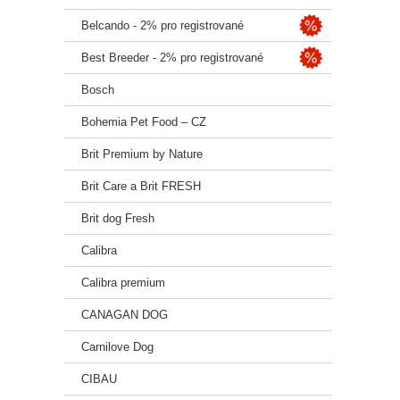
Belcando - 2% pro registrované
Omega
Best Breeder - 2% pro registrované
Omega
Bosch
Zinek
Bohemia Pet Food – CZ
Selen
Brit Premium by Nature
Vitam
Brit Care a Brit FRESH
🔥 Ka
Brit dog Fresh
🍽 Do
Calibra
Váha
1,5 – 
Calibra premium
2,5 – 
5 – 10
CANAGAN DOG
10 – 
Carnilove Dog
15 – 
20 – 
CIBAU
30 – 