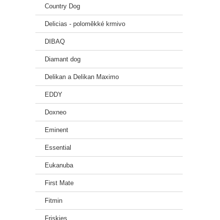
40 – 
Country Dog
50 – 
65 – 
Delicias - poloměkké krmivo
75 – 
DIBAQ
Diamant dog
Delikan a Delikan Maximo
EDDY
Doxneo
Eminent
Essential
Eukanuba
First Mate
Fitmin
Friskies