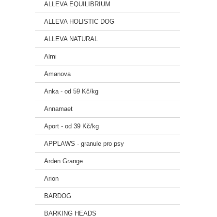
ALLEVA EQUILIBRIUM
Chelá
ALLEVA HOLISTIC DOG
Omega
ALLEVA NATURAL
🥩 Sl
Almi
Bizon,
Amanova
mláto,
acidop
Anka - od 59 Kč/kg
📊 An
Annamaet
Hrubý 
Aport - od 39 Kč/kg
Hrubý
APPLAWS - granule pro psy
Hrubá 
Arden Grange
Vlhko
Arion
Vápní
BARDOG
BARKING HEADS
Fosfo