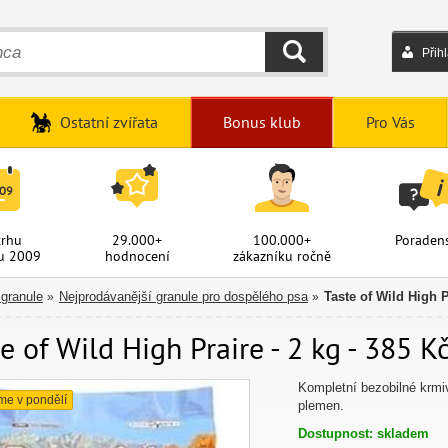
Přih
HLEDAT
Ostatní zvířata
Bonus klub
Pro Vás
trhu
29.000+
100.000+
Poradens
u 2009
hodnocení
zákazníku ročně
 granule
Nejprodávanější granule pro dospělého psa
Taste of Wild High P
»
»
e of Wild High Praire - 2 kg - 385 K
Kompletní bezobilné krm
me v pondělí
plemen.
Dostupnost: skladem