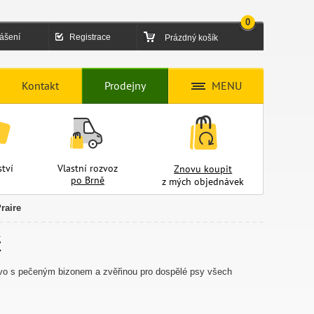
0
lášení
Registrace
Prázdný košík
Kontakt
Prodejny
MENU
tví
Vlastní rozvoz
Znovu koupit
po Brně
z mých objednávek
raire
č
ivo s pečeným bizonem a zvěřinou pro dospělé psy všech