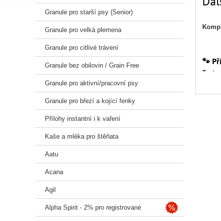
Dal
Granule pro starší psy (Senior)
Kompl
Granule pro velká plemena
Granule pro citlivé trávení
🐾 Př
Granule bez obilovin / Grain Free
Taste 
bílkov
Granule pro aktivní/pracovní psy
Recept
Granule pro březí a kojící fenky
zamilu
Přílohy instantní i k vaření
✅ Klí
Kaše a mléka pro štěňata
Bez o
Aatu
Vysok
Acana
Exklu
Agil
Podpo
Alpha Spirit - 2% pro registrované
Probio