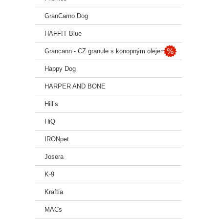
GranCarno Dog
HAFFIT Blue
Grancann - CZ granule s konopným olejem
Happy Dog
HARPER AND BONE
Hill’s
HiQ
IRONpet
Josera
K-9
Kraftia
MACs