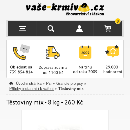
0
Objednat na
Na trhu
29.000+
Doprava zdarma
od roku 2009
hodnocení
z
739 854 814
od 1100 Kč
Úvodní stránka
Psi
Granule pro psy
»
»
»
Přílohy instantní i k vaření
Těstoviny mix
»
Těstoviny mix - 8 kg - 260 Kč