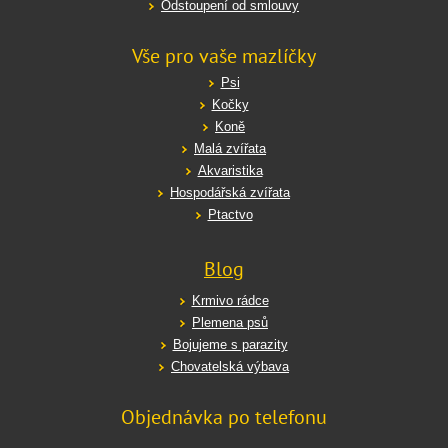
Odstoupení od smlouvy
Vše pro vaše mazlíčky
Psi
Kočky
Koně
Malá zvířata
Akvaristika
Hospodářská zvířata
Ptactvo
Blog
Krmivo rádce
Plemena psů
Bojujeme s parazity
Chovatelská výbava
Objednávka po telefonu