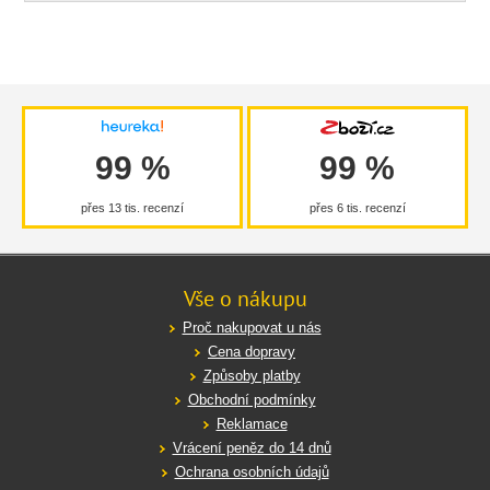
99 %
99 %
přes 13 tis. recenzí
přes 6 tis. recenzí
Vše o nákupu
Proč nakupovat u nás
Cena dopravy
Způsoby platby
Obchodní podmínky
Reklamace
Vrácení peněz do 14 dnů
Ochrana osobních údajů