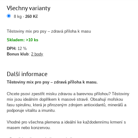
Všechny varianty
8 kg -
260 Kč
Těstoviny mix pro psy – zdravá příloha k masu
Skladem: >10 ks
DPH:
12 %
Bonus klub
:
2 body
Další informace
Těstoviny mix pro psy – zdravá příloha k masu.
Chcete psovi zpestřit misku zdravou a barevnou přílohou? Těstoviny
mix jsou ideálním doplňkem k masové stravě. Obsahují mořskou
řasu spirulinu, která je přirozeným zdrojem antioxidantů, minerálů a
podporuje vitalitu a imunitu.
Vhodné pro všechna plemena a ideální ke každodennímu krmení s
masem nebo konzervou.