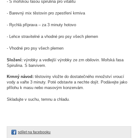
- S mořskou řasou spirulina pro vitalitu
- Barevný mix těstovin pro zpestření krmiva
- Rychlá příprava – za 3 minuty hotovo
- Lehce stravitelné a vhodné pro psy všech plemen
- Vhodné pro psy všech plemen
Složení:
výrobky a vedlejší výrobky ze zrn obilovin. Mořská řasa
Spirulina. S barvivem.
Krmný návod:
těstoviny vložte do dostatečného množství vroucí
vody a vařte 3 minuty. Poté odstavte a nechte dojít. Podávejte jako
přílohu k masu nebo masovým konzervám.
Skladujte v suchu, temnu a chladu.
sdílet na facebooku