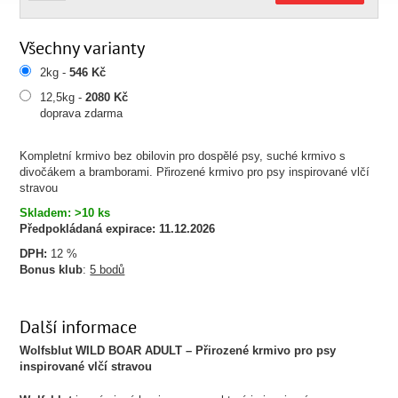
Všechny varianty
2kg -
546 Kč
12,5kg -
2080 Kč
doprava zdarma
Kompletní krmivo bez obilovin pro dospělé psy, suché krmivo s
divočákem a bramborami. Přirozené krmivo pro psy inspirované vlčí
stravou
Skladem: >10 ks
Předpokládaná expirace:
11.12.2026
DPH:
12 %
Bonus klub
:
5 bodů
Další informace
Wolfsblut WILD BOAR ADULT – Přirozené krmivo pro psy
inspirované vlčí stravou