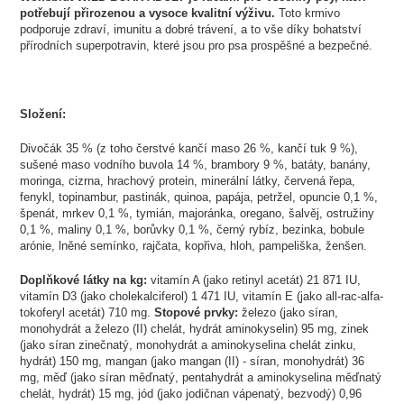
potřebují přirozenou a vysoce kvalitní výživu.
Toto krmivo
podporuje zdraví, imunitu a dobré trávení, a to vše díky bohatství
přírodních superpotravin, které jsou pro psa prospěšné a bezpečné.
Složení:
Divočák 35 % (z toho čerstvé kančí maso 26 %, kančí tuk 9 %),
sušené maso vodního buvola 14 %, brambory 9 %, batáty, banány,
moringa, cizrna, hrachový protein, minerální látky, červená řepa,
fenykl, topinambur, pastinák, quinoa, papája, petržel, opuncie 0,1 %,
špenát, mrkev 0,1 %, tymián, majoránka, oregano, šalvěj, ostružiny
0,1 %, maliny 0,1 %, borůvky 0,1 %, černý rybíz, bezinka, bobule
arónie, lněné semínko, rajčata, kopřiva, hloh, pampeliška, ženšen.
Doplňkové látky na kg:
vitamín A (jako retinyl acetát) 21 871 IU,
vitamín D3 (jako cholekalciferol) 1 471 IU, vitamín E (jako all-rac-alfa-
tokoferyl acetát) 710 mg.
Stopové prvky:
železo (jako síran,
monohydrát a železo (II) chelát, hydrát aminokyselin) 95 mg, zinek
(jako síran zinečnatý, monohydrát a aminokyselina chelát zinku,
hydrát) 150 mg, mangan (jako mangan (II) - síran, monohydrát) 36
mg, měď (jako síran měďnatý, pentahydrát a aminokyselina měďnatý
chelát, hydrát) 15 mg, jód (jako jodičnan vápenatý, bezvodý) 0,96