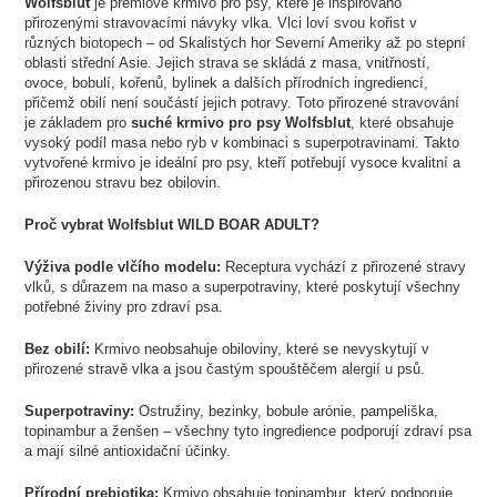
Wolfsblut
je prémiové krmivo pro psy, které je inspirováno
přirozenými stravovacími návyky vlka. Vlci loví svou kořist v
různých biotopech – od Skalistých hor Severní Ameriky až po stepní
oblasti střední Asie. Jejich strava se skládá z masa, vnitřností,
ovoce, bobulí, kořenů, bylinek a dalších přírodních ingrediencí,
přičemž obilí není součástí jejich potravy. Toto přirozené stravování
je základem pro
suché krmivo pro psy Wolfsblut
, které obsahuje
vysoký podíl masa nebo ryb v kombinaci s superpotravinami. Takto
vytvořené krmivo je ideální pro psy, kteří potřebují vysoce kvalitní a
přirozenou stravu bez obilovin.
Proč vybrat Wolfsblut WILD BOAR ADULT?
Výživa podle vlčího modelu:
Receptura vychází z přirozené stravy
vlků, s důrazem na maso a superpotraviny, které poskytují všechny
potřebné živiny pro zdraví psa.
Bez obilí:
Krmivo neobsahuje obiloviny, které se nevyskytují v
přirozené stravě vlka a jsou častým spouštěčem alergií u psů.
Superpotraviny:
Ostružiny, bezinky, bobule arónie, pampeliška,
topinambur a ženšen – všechny tyto ingredience podporují zdraví psa
a mají silné antioxidační účinky.
Přírodní prebiotika:
Krmivo obsahuje topinambur, který podporuje