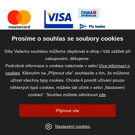
Prosíme o souhlas se soubory cookies
Díky Vašemu souhlasu můžeme zlepšovat e-shop i Váš zážitek při
nakupování, děkujeme.
Podrobné informace o cookies naleznete v sekci
Více informací o
cookies
. Kliknutím na „Přijmout vše“ souhlasíte s tím, že můžeme
užívat všechny typy cookies. Chcete-li povolit užívání pouze
některých typů cookies, můžete tak učinit v sekci „Nastavení
cookies“. Souhlas můžete odmítnout
zde
.
2026 ©
www.vase-krmivo.cz
- Tomáš Kroupa e-shop, Kanice 307, 664 01
Přijmout vše
Brno-venkov, IČ: 75785439
vytvořil:
webProgress
|
Nastavení cookies
Nastavení cookies