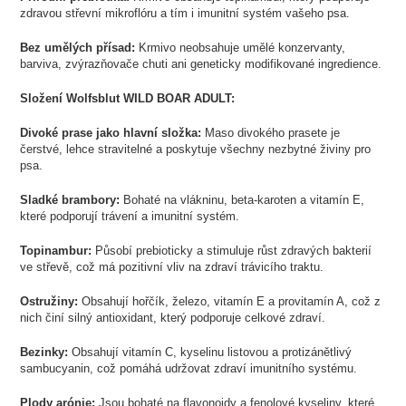
zdravou střevní mikroflóru a tím i imunitní systém vašeho psa.
Bez umělých přísad:
Krmivo neobsahuje umělé konzervanty,
barviva, zvýrazňovače chuti ani geneticky modifikované ingredience.
Složení Wolfsblut WILD BOAR ADULT:
Divoké prase jako hlavní složka:
Maso divokého prasete je
čerstvé, lehce stravitelné a poskytuje všechny nezbytné živiny pro
psa.
Sladké brambory:
Bohaté na vlákninu, beta-karoten a vitamín E,
které podporují trávení a imunitní systém.
Topinambur:
Působí prebioticky a stimuluje růst zdravých bakterií
ve střevě, což má pozitivní vliv na zdraví trávicího traktu.
Ostružiny:
Obsahují hořčík, železo, vitamín E a provitamín A, což z
nich činí silný antioxidant, který podporuje celkové zdraví.
Bezinky:
Obsahují vitamín C, kyselinu listovou a protizánětlivý
sambucyanin, což pomáhá udržovat zdraví imunitního systému.
Plody arónie:
Jsou bohaté na flavonoidy a fenolové kyseliny, které