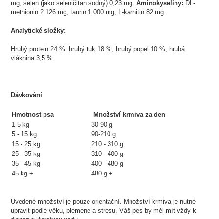
mg, selen (jako seleničitan sodný) 0,23 mg.
Aminokyseliny:
DL-
methionin 2 126 mg, taurin 1 000 mg, L-karnitin 82 mg.
Analytické složky:
Hrubý protein 24 %, hrubý tuk 18 %, hrubý popel 10 %, hrubá
vláknina 3,5 %.
Dávkování
Hmotnost psa
Množství krmiva za den
1-5 kg
30-90 g
5 - 15 kg
90-210 g
15 - 25 kg
210 - 310 g
25 - 35 kg
310 - 400 g
35 - 45 kg
400 - 480 g
45 kg +
480 g +
Uvedené množství je pouze orientační. Množství krmiva je nutné
upravit podle věku, plemene a stresu. Váš pes by měl mít vždy k