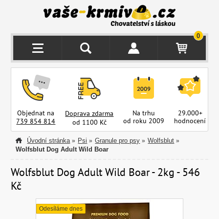
0
Objednat na
Na trhu
29.000+
Doprava zdarma
od roku 2009
hodnocení
z
739 854 814
od 1100 Kč
Úvodní stránka
Psi
Granule pro psy
Wolfsblut
»
»
»
»
Wolfsblut Dog Adult Wild Boar
Wolfsblut Dog Adult Wild Boar - 2kg - 546
Kč
Odesíláme dnes