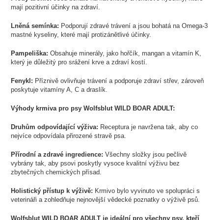
mají pozitivní účinky na zdraví.
Lněná semínka:
Podporují zdravé trávení a jsou bohatá na Omega-3
mastné kyseliny, které mají protizánětlivé účinky.
Pampeliška:
Obsahuje minerály, jako hořčík, mangan a vitamín K,
který je důležitý pro srážení krve a zdraví kostí.
Fenykl:
Příznivě ovlivňuje trávení a podporuje zdraví střev, zároveň
poskytuje vitamíny A, C a draslík.
Výhody krmiva pro psy Wolfsblut WILD BOAR ADULT:
Druhům odpovídající výživa:
Receptura je navržena tak, aby co
nejvíce odpovídala přirozené stravě psa.
Přírodní a zdravé ingredience:
Všechny složky jsou pečlivě
vybrány tak, aby psovi poskytly vysoce kvalitní výživu bez
zbytečných chemických přísad.
Holistický přístup k výživě:
Krmivo bylo vyvinuto ve spolupráci s
veterináři a zohledňuje nejnovější vědecké poznatky o výživě psů.
Wolfsblut WILD BOAR ADULT je ideální pro všechny psy, kteří