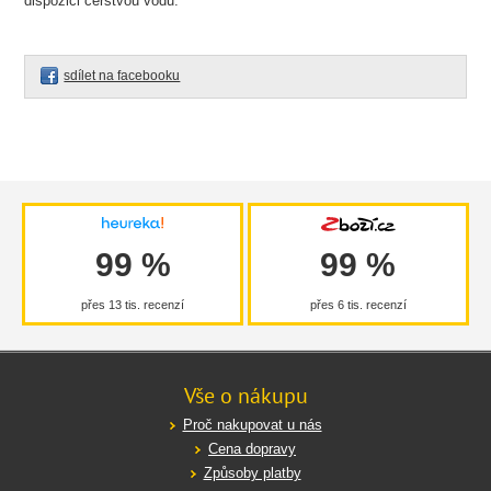
dispozici čerstvou vodu.
sdílet na facebooku
99 %
99 %
přes 13 tis. recenzí
přes 6 tis. recenzí
Vše o nákupu
Proč nakupovat u nás
Cena dopravy
Způsoby platby