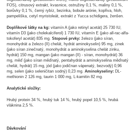
FOS), citrusový extrakt, kvasnice, ostružiny 0,1 %, maliny 0,1 %,
borůvky 0,1 %, černý rybíz, bezinka, bobule arónie, kopřiva, hloh,
pampeliška, cetyl myristoleát, extrakt z Yucca schidigera, ženšen.
Doplňkové látky na kg:
vitamín A (jako retinyl acetát) 25 730 IU,
vitamín D3 (jako cholekalciferol) 1 730 IU, vitamín E (jako all-rac-alfa-
tokoferyl acetát) 835 mg.
Stopové prvky:
železo (jako síran,
monohydrát a železo (II) chelát, hydrát aminokyselin) 95 mg, zinek
(jako síran zinečnatý, monohydrát a aminokyselina chelát zinku,
hydrát) 150 mg, mangan (jako mangan (II) - síran, monohydrát) 36
mg, měď (jako síran měďnatý, pentahydrát a aminokyselina měďnatý
chelát, hydrát) 15 mg, jód (jako jodičnan vápenatý, bezvodý) 0,96
mg, selen (jako seleničitan sodný) 0,23 mg.
Aminokyseliny:
DL-
methionin 2 126 mg, taurin 1 000 mg, L-karnitin 82 mg.
Analytické složky:
Hrubý protein 34 %, hrubý tuk 14 %, hrubý popel 10,5 %, hrubá
vláknina 2,5 %.
Dávkování