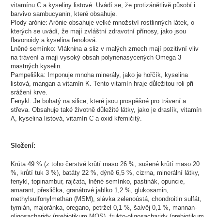
vitamínu C a kyseliny listové. Uvádí se, že protizánětlivě působí i
barvivo sambucyanin, které obsahuje.
Plody arónie: Arónie obsahuje velké množství rostlinných látek, o
kterých se uvádí, že mají zvláštní zdravotní přínosy, jako jsou
flavonoidy a kyselina fenolová.
Lněné semínko: Vláknina a sliz v malých zrnech mají pozitivní vliv
na trávení a mají vysoký obsah polynenasycených Omega 3
mastných kyselin.
Pampeliška: Imponuje mnoha minerály, jako je hořčík, kyselina
listová, mangan a vitamín K. Tento vitamín hraje důležitou roli při
srážení krve.
Fenykl: Je bohatý na silice, které jsou prospěšné pro trávení a
střeva. Obsahuje také životně důležité látky, jako je draslík, vitamín
A, kyselina listová, vitamín C a oxid křemičitý.
Složení:
Krůta 49 % (z toho čerstvé krůtí maso 26 %, sušené krůtí maso 20
%, krůtí tuk 3 %), batáty 22 %, dýně 6,5 %, cizrna, minerální látky,
fenykl, topinambur, rajčata, lněné semínko, pastinák, opuncie,
amarant, přeslička, granátové jablko 1,2 %, glukosamin,
methylsulfonylmethan (MSM), slávka zelenoústá, chondroitin sulfát,
tymián, majoránka, oregano, petržel 0,1 %, šalvěj 0,1 %, mannan-
oligosacharidy (prebiotikum MOS), frukto-oligosacharidy (prebiotikum