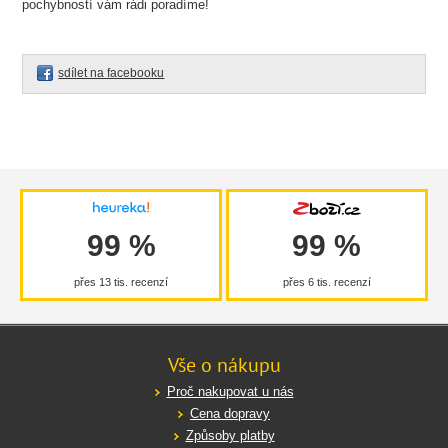
pochybností vám rádi poradíme!
sdílet na facebooku
99 %
99 %
přes 13 tis. recenzí
přes 6 tis. recenzí
Vše o nákupu
Proč nakupovat u nás
Cena dopravy
Způsoby platby