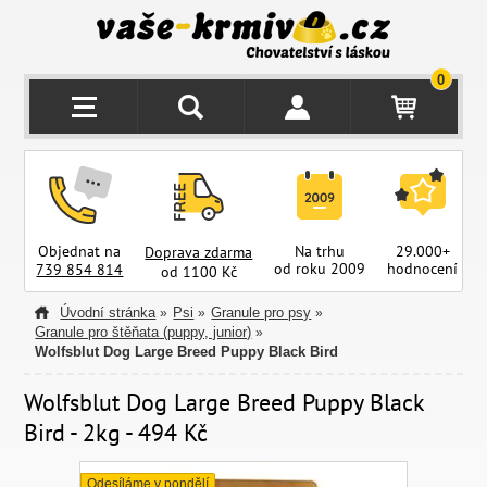
0
Objednat na
Na trhu
29.000+
Doprava zdarma
od roku 2009
hodnocení
z
739 854 814
od 1100 Kč
Úvodní stránka
Psi
Granule pro psy
»
»
»
Granule pro štěňata (puppy, junior)
»
Wolfsblut Dog Large Breed Puppy Black Bird
Wolfsblut Dog Large Breed Puppy Black
Bird - 2kg - 494 Kč
Odesíláme v pondělí