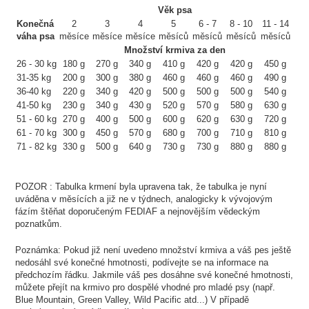
Věk psa
Konečná
2
3
4
5
6 - 7
8 - 10
11 - 14
váha psa
měsíce
měsíce
měsíce
měsíců
měsíců
měsíců
měsíců
Množství krmiva za den
26 - 30 kg
180 g
270 g
340 g
410 g
420 g
420 g
450 g
31-35 kg
200 g
300 g
380 g
460 g
460 g
460 g
490 g
36-40 kg
220 g
340 g
420 g
500 g
500 g
500 g
540 g
41-50 kg
230 g
340 g
430 g
520 g
570 g
580 g
630 g
51 - 60 kg
270 g
400 g
500 g
600 g
620 g
630 g
720 g
61 - 70 kg
300 g
450 g
570 g
680 g
700 g
710 g
810 g
71 - 82 kg
330 g
500 g
640 g
730 g
730 g
880 g
880 g
POZOR : Tabulka krmení byla upravena tak, že tabulka je nyní
uváděna v měsících a již ne v týdnech, analogicky k vývojovým
fázím štěňat doporučeným FEDIAF a nejnovějším vědeckým
poznatkům.
Poznámka: Pokud již není uvedeno množství krmiva a váš pes ještě
nedosáhl své konečné hmotnosti, podívejte se na informace na
předchozím řádku. Jakmile váš pes dosáhne své konečné hmotnosti,
můžete přejít na krmivo pro dospělé vhodné pro mladé psy (např.
Blue Mountain, Green Valley, Wild Pacific atd...) V případě