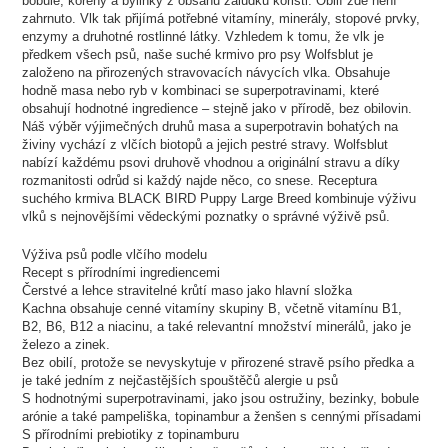
bobule, kořeny a bylinky z obsahu žaludku kořisti. Obilí zde není
zahrnuto. Vlk tak přijímá potřebné vitamíny, minerály, stopové prvky,
enzymy a druhotné rostlinné látky. Vzhledem k tomu, že vlk je
předkem všech psů, naše suché krmivo pro psy Wolfsblut je
založeno na přirozených stravovacích návycích vlka. Obsahuje
hodně masa nebo ryb v kombinaci se superpotravinami, které
obsahují hodnotné ingredience – stejně jako v přírodě, bez obilovin.
Náš výběr výjimečných druhů masa a superpotravin bohatých na
živiny vychází z vlčích biotopů a jejich pestré stravy. Wolfsblut
nabízí každému psovi druhově vhodnou a originální stravu a díky
rozmanitosti odrůd si každý najde něco, co snese. Receptura
suchého krmiva BLACK BIRD Puppy Large Breed kombinuje výživu
vlků s nejnovějšími vědeckými poznatky o správné výživě psů.
Výživa psů podle vlčího modelu
Recept s přírodními ingrediencemi
Čerstvé a lehce stravitelné krůtí maso jako hlavní složka
Kachna obsahuje cenné vitamíny skupiny B, včetně vitamínu B1,
B2, B6, B12 a niacinu, a také relevantní množství minerálů, jako je
železo a zinek.
Bez obilí, protože se nevyskytuje v přirozené stravě psího předka a
je také jedním z nejčastějších spouštěčů alergie u psů
S hodnotnými superpotravinami, jako jsou ostružiny, bezinky, bobule
arónie a také pampeliška, topinambur a ženšen s cennými přísadami
S přírodními prebiotiky z topinamburu