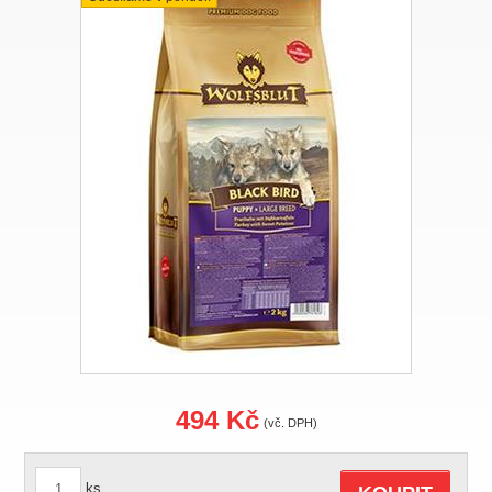
494 Kč
(vč. DPH)
ks