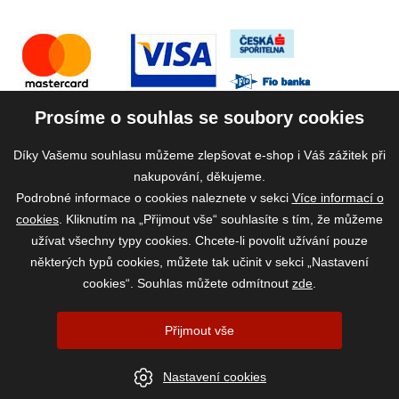
Prosíme o souhlas se soubory cookies
Díky Vašemu souhlasu můžeme zlepšovat e-shop i Váš zážitek při
nakupování, děkujeme.
Podrobné informace o cookies naleznete v sekci
Více informací o
cookies
. Kliknutím na „Přijmout vše“ souhlasíte s tím, že můžeme
užívat všechny typy cookies. Chcete-li povolit užívání pouze
některých typů cookies, můžete tak učinit v sekci „Nastavení
cookies“. Souhlas můžete odmítnout
zde
.
2026 ©
www.vase-krmivo.cz
- Tomáš Kroupa e-shop, Kanice 307, 664 01
Přijmout vše
Brno-venkov, IČ: 75785439
vytvořil:
webProgress
|
Nastavení cookies
Nastavení cookies