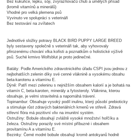
Bez kukuřice, lepku, sóji, zvýrazňovačů chuti a umělých přísad
(kromě vitamínů a minerálů)
Vhodné pro velká plemena psů
Vyvinuto ve spolupráci s veterináři
Bez testování na zvířatech
Jednotlivé složky potravy BLACK BIRD PUPPY LARGE BREED
byly sestaveny společně s veterináři tak, aby vyhovovaly
přirozenému chování vlka kořisti a poznatkům o holistické výživě
psů. Suché krmivo Wolfsblut je proto jedinečné.
Batáty: Podle Amerického zdravotnického úřadu CSPI jsou jednou z
nejbohatších zelenin díky své cenné vláknině a vysokému obsahu
beta-karotenu a vitamínu E.
Dýně: Patří mezi zeleninu s nejnižším obsahem kalorií a je bohatá na
vitamín C, beta-karoten, minerály a fytosteroly. Vláknina, kterou
obsahuje, je velmi stravitelná a napomáhá trávení.
Topinambur: Obsahuje vysoký podíl inulinu, který působí prebioticky
a stimuluje růst zdravých bakteriálních kmenů ve střevě. Zdravá
střevní flóra má pozitivní vliv na imunitní systém.
Ostružiny: Bobule obsahují zvláště vysoké množství hořčíku a
železa. Ostružiny porazily své místní příbuzné i obsahem
provitamínu A a vitamínu E.
Bezinky: Černé modré bobule obsahují kromě antokyanů hodně