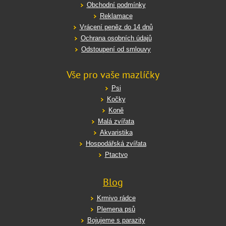
Obchodní podmínky
Reklamace
Vrácení peněz do 14 dnů
Ochrana osobních údajů
Odstoupení od smlouvy
Vše pro vaše mazlíčky
Psi
Kočky
Koně
Malá zvířata
Akvaristika
Hospodářská zvířata
Ptactvo
Blog
Krmivo rádce
Plemena psů
Bojujeme s parazity