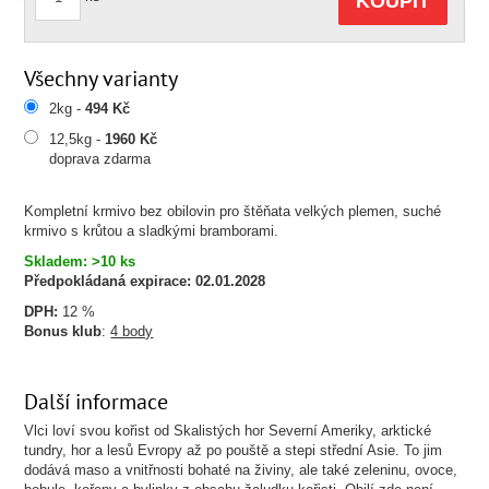
KOUPIT
Všechny varianty
2kg -
494 Kč
12,5kg -
1960 Kč
doprava zdarma
Kompletní krmivo bez obilovin pro štěňata velkých plemen, suché
krmivo s krůtou a sladkými bramborami.
Skladem: >10 ks
Předpokládaná expirace:
02.01.2028
DPH:
12 %
Bonus klub
:
4 body
Další informace
Vlci loví svou kořist od Skalistých hor Severní Ameriky, arktické
tundry, hor a lesů Evropy až po pouště a stepi střední Asie. To jim
dodává maso a vnitřnosti bohaté na živiny, ale také zeleninu, ovoce,