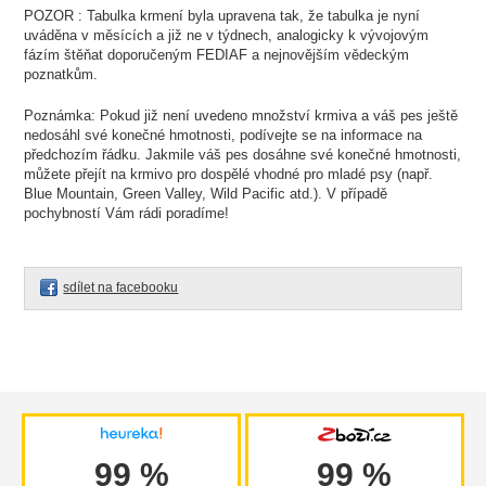
POZOR : Tabulka krmení byla upravena tak, že tabulka je nyní
uváděna v měsících a již ne v týdnech, analogicky k vývojovým
fázím štěňat doporučeným FEDIAF a nejnovějším vědeckým
poznatkům.
Poznámka: Pokud již není uvedeno množství krmiva a váš pes ještě
nedosáhl své konečné hmotnosti, podívejte se na informace na
předchozím řádku. Jakmile váš pes dosáhne své konečné hmotnosti,
můžete přejít na krmivo pro dospělé vhodné pro mladé psy (např.
Blue Mountain, Green Valley, Wild Pacific atd.). V případě
pochybností Vám rádi poradíme!
sdílet na facebooku
99 %
99 %