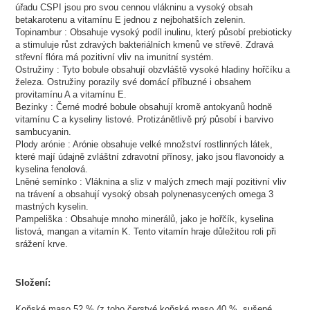
úřadu CSPI jsou pro svou cennou vlákninu a vysoký obsah
betakarotenu a vitamínu E jednou z nejbohatších zelenin.
Topinambur : Obsahuje vysoký podíl inulinu, který působí prebioticky
a stimuluje růst zdravých bakteriálních kmenů ve střevě. Zdravá
střevní flóra má pozitivní vliv na imunitní systém.
Ostružiny : Tyto bobule obsahují obzvláště vysoké hladiny hořčíku a
železa. Ostružiny porazily své domácí příbuzné i obsahem
provitamínu A a vitamínu E.
Bezinky : Černé modré bobule obsahují kromě antokyanů hodně
vitamínu C a kyseliny listové. Protizánětlivě prý působí i barvivo
sambucyanin.
Plody arónie : Arónie obsahuje velké množství rostlinných látek,
které mají údajně zvláštní zdravotní přínosy, jako jsou flavonoidy a
kyselina fenolová.
Lněné semínko : Vláknina a sliz v malých zrnech mají pozitivní vliv
na trávení a obsahují vysoký obsah polynenasycených omega 3
mastných kyselin.
Pampeliška : Obsahuje mnoho minerálů, jako je hořčík, kyselina
listová, mangan a vitamín K. Tento vitamín hraje důležitou roli při
srážení krve.
Složení:
Koňské maso 52 % (z toho čerstvé koňské maso 40 %, sušené