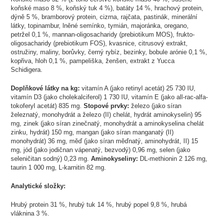
koňské maso 8 %, koňský tuk 4 %), batáty 14 %, hrachový protein,
dýně 5 %, bramborový protein, cizrna, rajčata, pastinák, minerální
látky, topinambur, lněné semínko, tymián, majoránka, oregano,
petržel 0,1 %, mannan-oligosacharidy (prebiotikum MOS), frukto-
oligosacharidy (prebiotikum FOS), kvasnice, citrusový extrakt,
ostružiny, maliny, borůvky, černý rybíz, bezinky, bobule arónie 0,1 %,
kopřiva, hloh 0,1 %, pampeliška, ženšen, extrakt z Yucca
Schidigera.
Doplňkové látky na kg:
vitamín A (jako retinyl acetát) 25 730 IU,
vitamín D3 (jako cholekalciferol) 1 730 IU, vitamín E (jako all-rac-alfa-
tokoferyl acetát) 835 mg.
Stopové prvky:
železo (jako síran
železnatý, monohydrát a železo (II) chelát, hydrát aminokyselin) 95
mg, zinek (jako síran zinečnatý, monohydrát a aminokyselina chelát
zinku, hydrát) 150 mg, mangan (jako síran manganatý (II)
monohydrát) 36 mg, měď (jako síran měďnatý, aminohydrát, II) 15
mg, jód (jako jodičnan vápenatý, bezvodý) 0,96 mg, selen (jako
seleničitan sodný) 0,23 mg.
Aminokyseliny:
DL-methionin 2 126 mg,
taurin 1 000 mg, L-karnitin 82 mg.
Analytické složky:
Hrubý protein 31 %, hrubý tuk 14 %, hrubý popel 9,8 %, hrubá
vláknina 3 %.