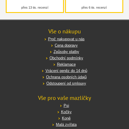
přes 13 tis. recenzí
přes 6 tis. recenzí
Vše o nákupu
Proč nakupovat u nás
Cena dopravy
Způsoby platby
Obchodní podmínky
Reklamace
Vrácení peněz do 14 dnů
Ochrana osobních údajů
Odstoupení od smlouvy
Vše pro vaše mazlíčky
Psi
Kočky
Koně
Malá zvířata