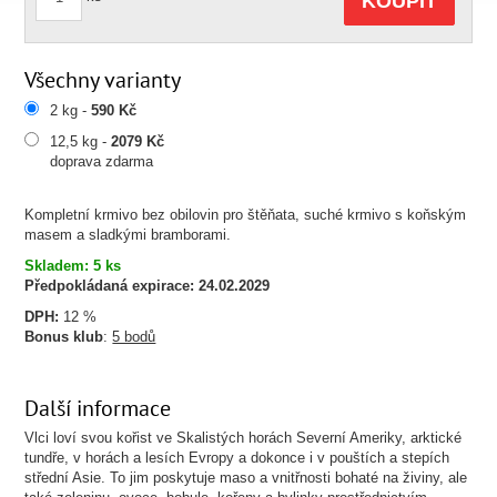
KOUPIT
Všechny varianty
2 kg -
590 Kč
12,5 kg -
2079 Kč
doprava zdarma
Kompletní krmivo bez obilovin pro štěňata, suché krmivo s koňským
masem a sladkými bramborami.
Skladem: 5 ks
Předpokládaná expirace:
24.02.2029
DPH:
12 %
Bonus klub
:
5 bodů
Další informace
Vlci loví svou kořist ve Skalistých horách Severní Ameriky, arktické
tundře, v horách a lesích Evropy a dokonce i v pouštích a stepích
střední Asie. To jim poskytuje maso a vnitřnosti bohaté na živiny, ale