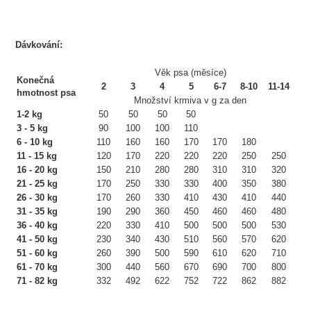
Dávkování:
Věk psa (měsíce)
Konečná
2
3
4
5
6-7
8-10
11-14
hmotnost psa
Množství krmiva v g za den
1-2 kg
50
50
50
50
3 - 5 kg
90
100
100
110
6 - 10 kg
110
160
160
170
170
180
11 - 15 kg
120
170
220
220
220
250
250
16 - 20 kg
150
210
280
280
310
310
320
21 - 25 kg
170
250
330
330
400
350
380
26 - 30 kg
170
260
330
410
430
410
440
31 - 35 kg
190
290
360
450
460
460
480
36 - 40 kg
220
330
410
500
500
500
530
41 - 50 kg
230
340
430
510
560
570
620
51 - 60 kg
260
390
500
590
610
620
710
61 - 70 kg
300
440
560
670
690
700
800
71 - 82 kg
332
492
622
752
722
862
882