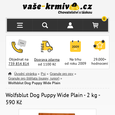
0
Objednat na
Na trhu
29.000+
Doprava zdarma
od roku 2009
hodnocení
z
739 854 814
od 1100 Kč
Úvodní stránka
Psi
Granule pro psy
»
»
»
Granule pro štěňata (puppy, junior)
»
Wolfsblut Dog Puppy Wide Plain
Wolfsblut Dog Puppy Wide Plain - 2 kg -
590 Kč