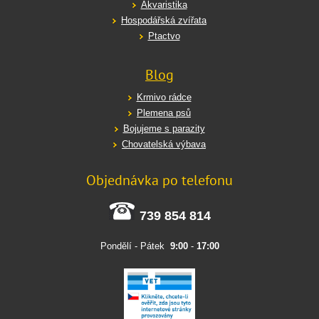
Akvaristika
Hospodářská zvířata
Ptactvo
Blog
Krmivo rádce
Plemena psů
Bojujeme s parazity
Chovatelská výbava
Objednávka po telefonu
739 854 814
Pondělí - Pátek
9:00
-
17:00