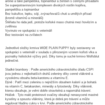
arónie a také pampeliška, topinambur a ženšen s cennými přísadami
Se superpotravinovým komplexem divokých rostlin kopřiva,
pampeliška a topinambur
Bez kukuřice, lepku, sóji, zvýrazňovačů chuti a umělých přísad
(kromě vitamínů a minerálů)
Štěňata ho ráda jedí, protože koňské maso chutná mezi hovězím a
zvěřinou
Vyvinuto ve spolupráci s veterináři
Bez testování na zvířatech
Jednotlivé složky krmiva WIDE PLAIN PUPPY byly sestaveny ve
spolupráci s veterináři v souladu s přirozeným vzorem kořisti vlka a
poznatky holistické výživy psů. Díky tomu je suché krmivo Wolfsblut
jedinečné.
Sladké brambory : Podle amerického zdravotnického úřadu CSPI
jsou jednou z nejbohatších druhů zeleniny díky cenné vláknině a
vysokému obsahu beta-karotenu a vitamínu E.
Dýně : Patří mezi zeleninu s nejnižším obsahem kalorií a je bohatá
na vitamín C, betakaroten, minerály a fytosteroly. Díky vláknině,
kterou obsahuje, je velmi dobře stravitelná a napomáhá trávení.
Hrášek : Tyto malé proteinové svačiny obsahují nenasycené mastné
kyseliny a spoustu vlákniny, která je dobrá pro trávení a může
regulovat hladinu cukru v krvi. Podle amerického zdravotnického