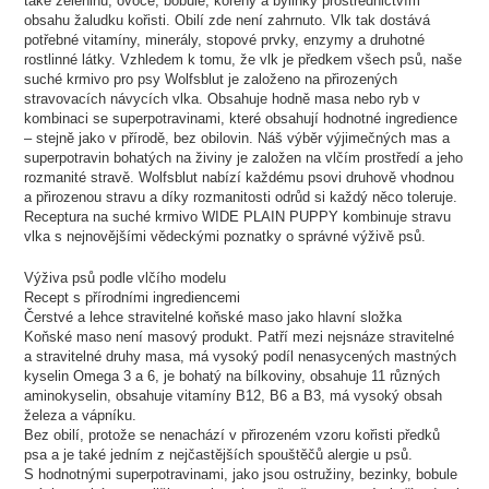
také zeleninu, ovoce, bobule, kořeny a bylinky prostřednictvím
obsahu žaludku kořisti. Obilí zde není zahrnuto. Vlk tak dostává
potřebné vitamíny, minerály, stopové prvky, enzymy a druhotné
rostlinné látky. Vzhledem k tomu, že vlk je předkem všech psů, naše
suché krmivo pro psy Wolfsblut je založeno na přirozených
stravovacích návycích vlka. Obsahuje hodně masa nebo ryb v
kombinaci se superpotravinami, které obsahují hodnotné ingredience
– stejně jako v přírodě, bez obilovin. Náš výběr výjimečných mas a
superpotravin bohatých na živiny je založen na vlčím prostředí a jeho
rozmanité stravě. Wolfsblut nabízí každému psovi druhově vhodnou
a přirozenou stravu a díky rozmanitosti odrůd si každý něco toleruje.
Receptura na suché krmivo WIDE PLAIN PUPPY kombinuje stravu
vlka s nejnovějšími vědeckými poznatky o správné výživě psů.
Výživa psů podle vlčího modelu
Recept s přírodními ingrediencemi
Čerstvé a lehce stravitelné koňské maso jako hlavní složka
Koňské maso není masový produkt. Patří mezi nejsnáze stravitelné
a stravitelné druhy masa, má vysoký podíl nenasycených mastných
kyselin Omega 3 a 6, je bohatý na bílkoviny, obsahuje 11 různých
aminokyselin, obsahuje vitamíny B12, B6 a B3, má vysoký obsah
železa a vápníku.
Bez obilí, protože se nenachází v přirozeném vzoru kořisti předků
psa a je také jedním z nejčastějších spouštěčů alergie u psů.
S hodnotnými superpotravinami, jako jsou ostružiny, bezinky, bobule