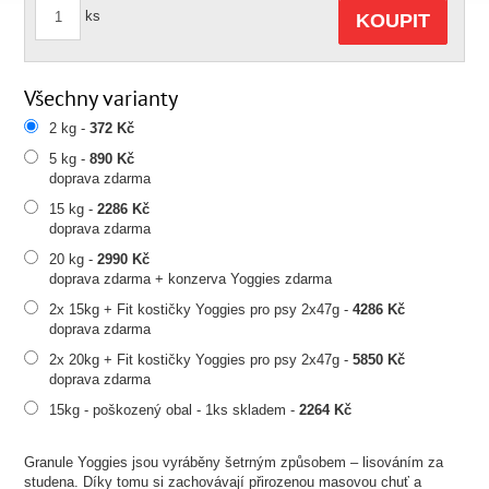
ks
KOUPIT
Všechny varianty
2 kg -
372 Kč
5 kg -
890 Kč
doprava zdarma
15 kg -
2286 Kč
doprava zdarma
20 kg -
2990 Kč
doprava zdarma + konzerva Yoggies zdarma
2x 15kg + Fit kostičky Yoggies pro psy 2x47g -
4286 Kč
doprava zdarma
2x 20kg + Fit kostičky Yoggies pro psy 2x47g -
5850 Kč
doprava zdarma
15kg - poškozený obal - 1ks skladem -
2264 Kč
Granule Yoggies jsou vyráběny šetrným způsobem – lisováním za
studena. Díky tomu si zachovávají přirozenou masovou chuť a