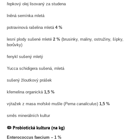
řepkový olej lisovaný za studena
lněná semínka mletá
potravinová rašelina mletá
4 %
lesní plody sušené mleté
2 %
(brusinky, maliny, ostružiny, šípky,
borůvky)
fenykl sušený mletý
Yucca schidigera sušená, mletá
sušený žloutkový prášek
křemelina organická
1,5 %
výtažek z masa mořské mušle (
Perna canaliculus
)
1,5 %
směs minerálních kultur
🦠 Probiotická kultura (na kg)
Enterococcus faecium – 1 %