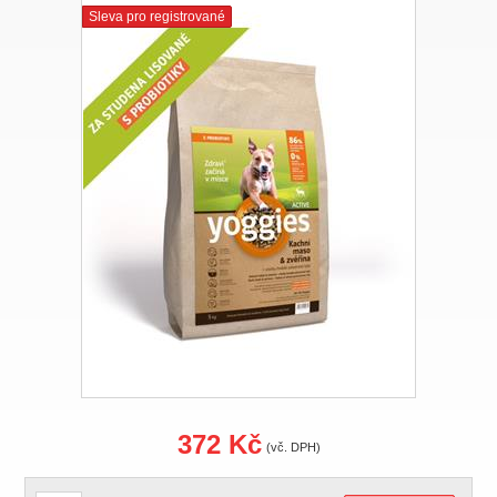
Sleva pro registrované
372 Kč
(vč. DPH)