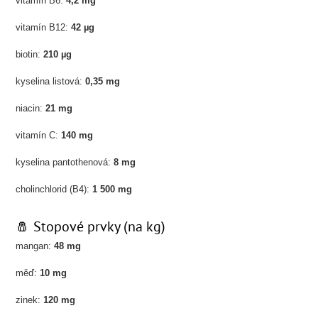
vitamín B6:
4,2 mg
vitamín B12:
42 µg
biotin:
210 µg
kyselina listová:
0,35 mg
niacin:
21 mg
vitamín C:
140 mg
kyselina pantothenová:
8 mg
cholinchlorid (B4):
1 500 mg
🧂 Stopové prvky (na kg)
mangan:
48 mg
měď:
10 mg
zinek:
120 mg