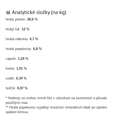
📊 Analytické složky (na kg)
hrubý protein:
28,6 %
hrubý tuk:
12 %
hrubá vláknina:
4,7 %
hrubé popeloviny:
6,8 %
vápník:
1,24 %
fosfor:
1,01 %
sodík:
0,34 %
hořčík:
0,07 %
* Hodnoty se mohou mírně lišit v závislosti na sezónnosti a původu
použitých mas.
** Hrubé popeloviny vyjadřují množství minerálních látek po úplném
spálení krmiva.