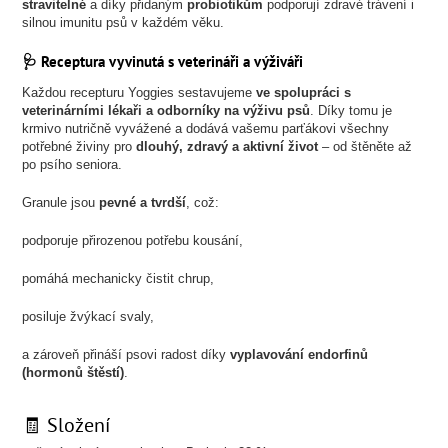
stravitelné
a díky přidaným
probiotikům
podporují zdravé trávení i
silnou imunitu psů v každém věku.
🩺 Receptura vyvinutá s veterináři a výživáři
Každou recepturu Yoggies sestavujeme
ve spolupráci s
veterinárními lékaři a odborníky na výživu psů
. Díky tomu je
krmivo nutričně vyvážené a dodává vašemu parťákovi všechny
potřebné živiny pro
dlouhý, zdravý a aktivní život
– od štěněte až
po psího seniora.
Granule jsou
pevné a tvrdší
, což:
podporuje přirozenou potřebu kousání,
pomáhá mechanicky čistit chrup,
posiluje žvýkací svaly,
a zároveň přináší psovi radost díky
vyplavování endorfinů
(hormonů štěstí)
.
🧾 Složení