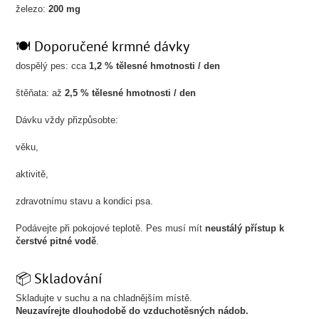
železo:
200 mg
🍽️ Doporučené krmné dávky
dospělý pes: cca
1,2 % tělesné hmotnosti / den
štěňata: až
2,5 % tělesné hmotnosti / den
Dávku vždy přizpůsobte:
věku,
aktivitě,
zdravotnímu stavu a kondici psa.
Podávejte při pokojové teplotě. Pes musí mít
neustálý přístup k
čerstvé pitné vodě
.
📦 Skladování
Skladujte v suchu a na chladnějším místě.
Neuzavírejte dlouhodobě do vzduchotěsných nádob.