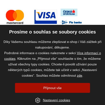
Prosíme o souhlas se soubory cookies
Díky Vašemu souhlasu můžeme zlepšovat e-shop i Váš zážitek při
nakupování, děkujeme.
Podrobné informace o cookies naleznete v sekci
Více informací o
cookies
. Kliknutím na „Přijmout vše“ souhlasíte s tím, že můžeme
užívat všechny typy cookies. Chcete-li povolit užívání pouze
některých typů cookies, můžete tak učinit v sekci „Nastavení
cookies“. Souhlas můžete odmítnout
zde
.
2026 ©
www.vase-krmivo.cz
- Tomáš Kroupa e-shop, Kanice 307, 664 01
Přijmout vše
Brno-venkov, IČ: 75785439
vytvořil:
webProgress
|
Nastavení cookies
Nastavení cookies