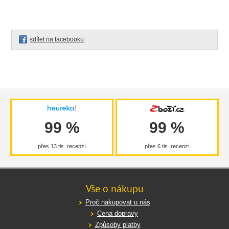
sdílet na facebooku
99 %
99 %
přes 13 tis. recenzí
přes 6 tis. recenzí
Vše o nákupu
Proč nakupovat u nás
Cena dopravy
Způsoby platby