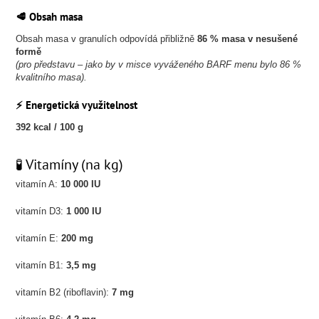
🥩 Obsah masa
Obsah masa v granulích odpovídá přibližně
86 % masa v nesušené
formě
(pro představu – jako by v misce vyváženého BARF menu bylo 86 %
kvalitního masa).
⚡ Energetická využitelnost
392 kcal / 100 g
🧪 Vitamíny (na kg)
vitamín A:
10 000 IU
vitamín D3:
1 000 IU
vitamín E:
200 mg
vitamín B1:
3,5 mg
vitamín B2 (riboflavin):
7 mg