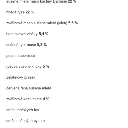
sušené mleté maso kachny Barbarie
22 %
hnědá rýže
22 %
zvěřinové maso sušené mleté (jelen)
5,5 %
bramborové vločky
5,4 %
sušené rybí maso
5,3 %
proso hrubomleté
rýžové sušené klíčky
5 %
želatinový prášek
červená řepa sušená mletá
zvěřinové kosti mleté
4 %
směs mořských řas
směs sušených bylinek