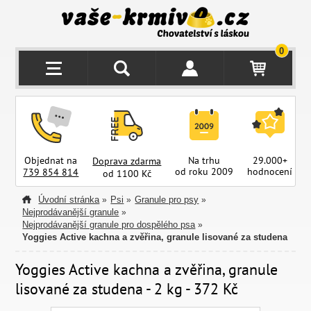
0
Objednat na
Na trhu
29.000+
Doprava zdarma
od roku 2009
hodnocení
z
739 854 814
od 1100 Kč
Úvodní stránka
Psi
Granule pro psy
»
»
»
Nejprodávanější granule
»
Nejprodávanější granule pro dospělého psa
»
Yoggies Active kachna a zvěřina, granule lisované za studena
Yoggies Active kachna a zvěřina, granule
lisované za studena - 2 kg - 372 Kč