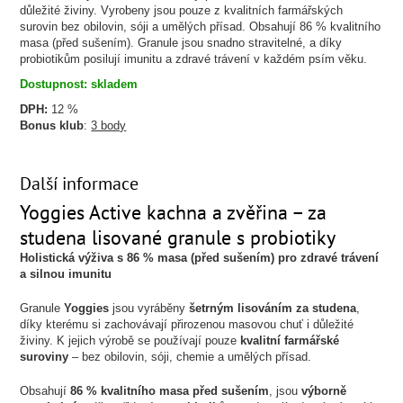
důležité živiny. Vyrobeny jsou pouze z kvalitních farmářských
surovin bez obilovin, sóji a umělých přísad. Obsahují 86 % kvalitního
masa (před sušením). Granule jsou snadno stravitelné, a díky
probiotikům posilují imunitu a zdravé trávení v každém psím věku.
Dostupnost: skladem
DPH:
12 %
Bonus klub
:
3 body
Další informace
Yoggies Active kachna a zvěřina
– za
studena lisované granule s probiotiky
Holistická výživa s 86 % masa (před sušením) pro zdravé trávení
a silnou imunitu
Granule
Yoggies
jsou vyráběny
šetrným lisováním za studena
,
díky kterému si zachovávají přirozenou masovou chuť i důležité
živiny. K jejich výrobě se používají pouze
kvalitní farmářské
suroviny
– bez obilovin, sóji, chemie a umělých přísad.
Obsahují
86 % kvalitního masa před sušením
, jsou
výborně