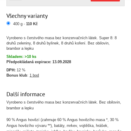
Všechny varianty
400 g -
110 Kč
Vyrobeno s čerstvého masa bez konzervačních látek. Super 8: 8
druhů zeleniny, 8 druhů bylinek, 8 druhů koření. Bez obilovin,
brambor a lepku
Skladem: >10 ks
Předpokládaná expirace:
13.09.2028
DPH:
12 %
Bonus klub
:
1 bod
Další informace
Vyrobeno s čerstvého masa bez konzervačních látek. Bez obilovin,
brambor a lepku
90 % Angus hovězí (zahrnuje 60 % Angus hovězího masa *, 30 %
Angus hovězího vývaru **), batáty, mrkev, vojtěška, hrášek,