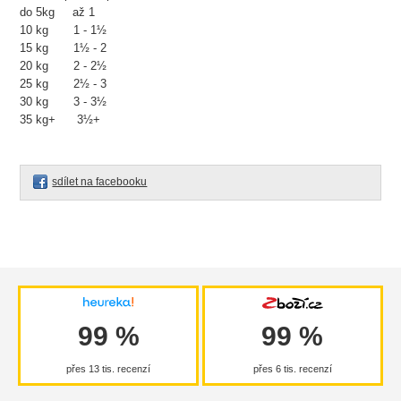
do 5kg až 1
10 kg 1 - 1½
15 kg 1½ - 2
20 kg 2 - 2½
25 kg 2½ - 3
30 kg 3 - 3½
35 kg+ 3½+
sdílet na facebooku
99 %
99 %
přes 13 tis. recenzí
přes 6 tis. recenzí