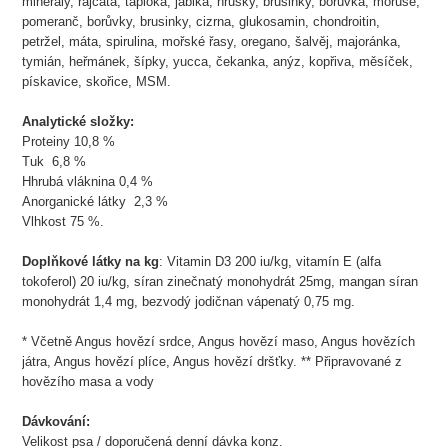
minerály, rajčata, tapioka, jablka, hrušky, brusinky, borůvka, moruše,
pomeranč, borůvky, brusinky, cizrna, glukosamin, chondroitin,
petržel, máta, spirulina, mořské řasy, oregano, šalvěj, majoránka,
tymián, heřmánek, šípky, yucca, čekanka, anýz, kopřiva, měsíček,
pískavice, skořice, MSM.
Analytické složky:
Proteiny 10,8 %
Tuk 6,8 %
Hhrubá vláknina 0,4 %
Anorganické látky 2,3 %
Vlhkost 75 %.
Doplňkové látky na kg
: Vitamin D3 200 iu/kg, vitamín E (alfa
tokoferol) 20 iu/kg, síran zinečnatý monohydrát 25mg, mangan síran
monohydrát 1,4 mg, bezvodý jodičnan vápenatý 0,75 mg.
* Včetně Angus hovězí srdce, Angus hovězí maso, Angus hovězích
játra, Angus hovězí plíce, Angus hovězí dršťky. ** Připravované z
hovězího masa a vody
Dávkování:
Velikost psa / doporučená denní dávka konz.