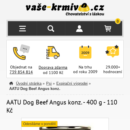
0
Objednat na
Na trhu
29.000+
Doprava zdarma
od roku 2009
hodnocení
z
739 854 814
od 1100 Kč
Úvodní stránka
Psi
Expirační výprodej
»
»
»
AATU Dog Beef Angus konz.
AATU Dog Beef Angus konz. - 400 g - 110
Kč
Odesíláme v pondělí