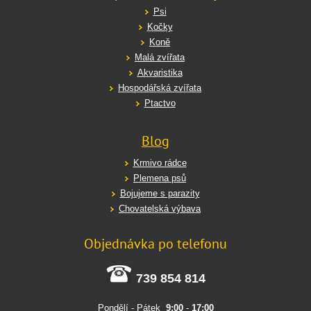
Psi
Kočky
Koně
Malá zvířata
Akvaristika
Hospodářská zvířata
Ptactvo
Blog
Krmivo rádce
Plemena psů
Bojujeme s parazity
Chovatelská výbava
Objednávka po telefonu
739 854 814
Pondělí - Pátek
9:00
-
17:00