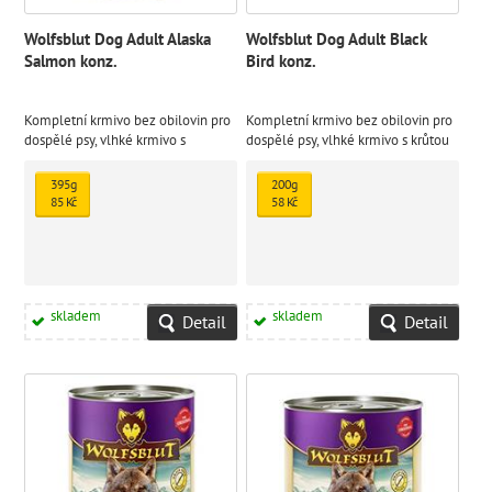
Wolfsblut Dog Adult Alaska
Wolfsblut Dog Adult Black
Salmon konz.
Bird konz.
Kompletní krmivo bez obilovin pro
Kompletní krmivo bez obilovin pro
dospělé psy, vlhké krmivo s
dospělé psy, vlhké krmivo s krůtou
lososem a bramborami.
a sladkými bramborami.
395g
200g
85 Kč
58 Kč
skladem
skladem
Detail
Detail