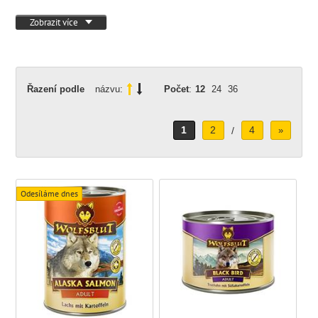
Zobrazit více
Řazení podle
názvu:
Počet
:
12
24
36
1
2
4
/
»
Odesíláme dnes