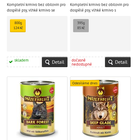
Kompletní krmivo bez obilovin pro
Kompletní krmivo bez obilovin pro
dospělé psy, vlhké krmivo se
dospělé psy, vlhké krmivo s
pstruhem a sladkými bramborami.
kuřecím masem a sladkými
bramborami.
800g
395g
124 Kč
85 Kč
skladem
dočasně
Detail
Detail
nedostupné
Odesíláme dnes