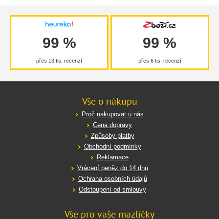
99 %
99 %
přes 13 tis. recenzí
přes 6 tis. recenzí
Vše o nákupu
Proč nakupovat u nás
Cena dopravy
Způsoby platby
Obchodní podmínky
Reklamace
Vrácení peněz do 14 dnů
Ochrana osobních údajů
Odstoupení od smlouvy
Vše pro vaše mazlíčky