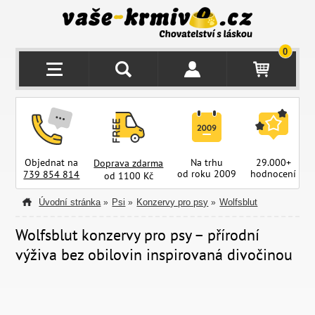
0
Objednat na
Na trhu
29.000+
Doprava zdarma
od roku 2009
hodnocení
z
739 854 814
od 1100 Kč
Úvodní stránka
Psi
Konzervy pro psy
Wolfsblut
»
»
»
Wolfsblut konzervy pro psy – přírodní
výživa bez obilovin inspirovaná divočinou