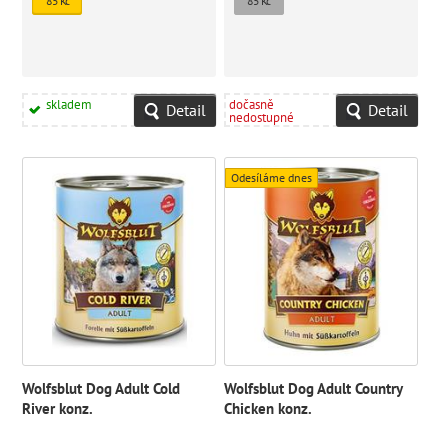
85 Kč
85 Kč
skladem
dočasně
Detail
Detail
nedostupné
Odesíláme dnes
Wolfsblut Dog Adult Cold
Wolfsblut Dog Adult Country
River konz.
Chicken konz.