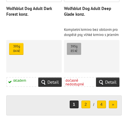
Wolfsblut Dog Adult Dark
Wolfsblut Dog Adult Deep
Forest konz.
Glade konz.
Kompletní krmivo bez obilovin pro
dospělé psy, vlhké krmivo s jelením
masem, dýní a sladkými
bramborami.
395g
395g
84 Kč
85 Kč
skladem
dočasně
Detail
Detail
nedostupné
1
2
4
/
»