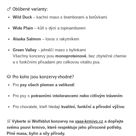
🍗 Oblíbené varianty:
Wild Duck
– kachní maso s bramborami a borůvkami
Wide Plain
– kůň s dýní a topinamburem
Alaska Salmon
– losos s rakytníkem
Green Valley
– jehněčí maso s bylinkami
Všechny konzervy jsou
monoproteinové
, bez zbytečné chemie
a s funkčními přísadami pro celkovou vitalitu psa.
🐶 Pro koho jsou konzervy vhodné?
Pro
psy všech plemen a velikostí
Pro psy s
potravními intolerancemi nebo citlivým trávením
Pro chovatele, kteří hledají
kvalitní, funkční a přírodní výživu
🛒
Vyberte si Wolfsblut konzervy na
vase-krmivo.cz
a dopřejte
svému psovi krmivo, které respektuje jeho přirozené potřeby.
Plné masa, bylin a síly přírody.