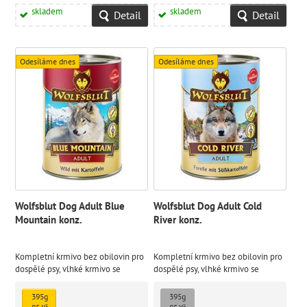
skladem
skladem
Detail
Detail
Odesíláme dnes
Odesíláme dnes
Wolfsblut Dog Adult Blue
Wolfsblut Dog Adult Cold
Mountain konz.
River konz.
Kompletní krmivo bez obilovin pro
Kompletní krmivo bez obilovin pro
dospělé psy, vlhké krmivo se
dospělé psy, vlhké krmivo se
zvěřinou a bramborami.
pstruhem a sladkými bramborami.
395g
395g