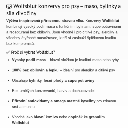
🐺 Wolfsblut konzervy pro psy – maso, bylinky a
síla divočiny
Výživa inspirovaná přirozenou stravou vlka.
Konzervy
Wolfsblut
kombinují vysoký podíl masa s funkčními bylinami, superpotravinami
a recepturami bez obilovin. Jsou vhodné i pro citlivé psy, alergiky a
všechny čtyřnohé masožravce, kteří si zaslouží špičkovou kvalitu
bez kompromisů.
✅ Proč si vybrat Wolfsblut?
Vysoký podíl masa
– hlavní složkou je kvalitní maso nebo ryby
100% bez obilovin a lepku
– ideální pro alergiky a citlivé psy
Obsahuje
bylinky, lesní plody a superpotraviny
Bez umělých konzervantů, barviv a dochucovadel
Přírodní antioxidanty a omega mastné kyseliny
pro zdravou
srst a imunitu
Vhodné jako
hlavní krmivo
nebo
doplněk ke granulím
Wolfsblut