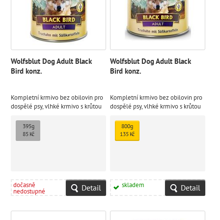
Wolfsblut Dog Adult Black
Wolfsblut Dog Adult Black
Bird konz.
Bird konz.
Kompletní krmivo bez obilovin pro
Kompletní krmivo bez obilovin pro
dospělé psy, vlhké krmivo s krůtou
dospělé psy, vlhké krmivo s krůtou
a sladkými bramborami.
a sladkými bramborami.
395g
800g
85 Kč
135 Kč
dočasně
skladem
Detail
Detail
nedostupné