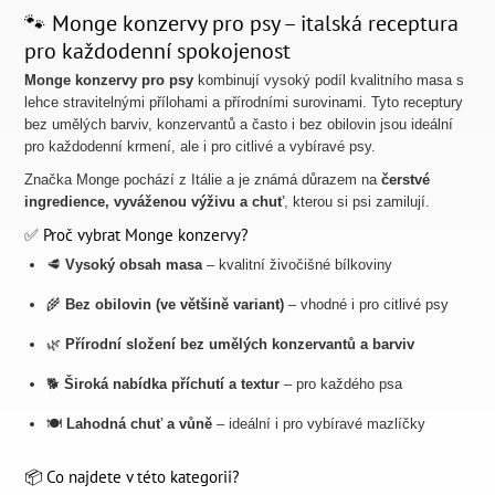
🐾 Monge konzervy pro psy – italská receptura
pro každodenní spokojenost
Monge konzervy pro psy
kombinují vysoký podíl kvalitního masa s
lehce stravitelnými přílohami a přírodními surovinami. Tyto receptury
bez umělých barviv, konzervantů a často i bez obilovin jsou ideální
pro každodenní krmení, ale i pro citlivé a vybíravé psy.
Značka Monge pochází z Itálie a je známá důrazem na
čerstvé
ingredience, vyváženou výživu a chuť
, kterou si psi zamilují.
✅ Proč vybrat Monge konzervy?
🥩
Vysoký obsah masa
– kvalitní živočišné bílkoviny
🌾
Bez obilovin (ve většině variant)
– vhodné i pro citlivé psy
🌿
Přírodní složení bez umělých konzervantů a barviv
🐕
Široká nabídka příchutí a textur
– pro každého psa
🍽️
Lahodná chuť a vůně
– ideální i pro vybíravé mazlíčky
📦 Co najdete v této kategorii?