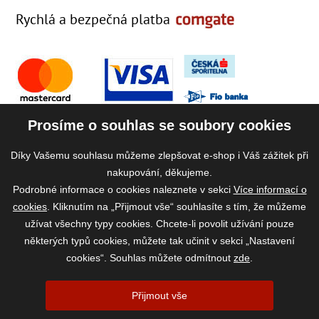
Rychlá a bezpečná platba
Prosíme o souhlas se soubory cookies
Díky Vašemu souhlasu můžeme zlepšovat e-shop i Váš zážitek při
nakupování, děkujeme.
Podrobné informace o cookies naleznete v sekci
Více informací o
cookies
. Kliknutím na „Přijmout vše“ souhlasíte s tím, že můžeme
užívat všechny typy cookies. Chcete-li povolit užívání pouze
některých typů cookies, můžete tak učinit v sekci „Nastavení
cookies“. Souhlas můžete odmítnout
zde
.
2026 ©
www.vase-krmivo.cz
- Tomáš Kroupa e-shop, Kanice 307, 664 01
Přijmout vše
Brno-venkov, IČ: 75785439
vytvořil:
webProgress
|
Nastavení cookies