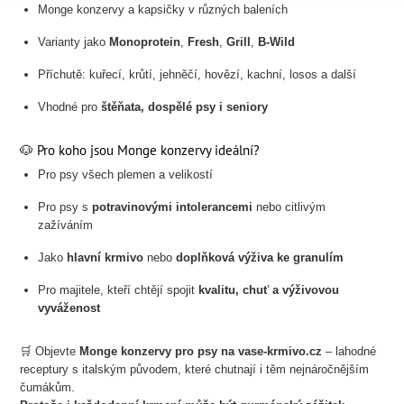
Monge konzervy a kapsičky v různých baleních
Varianty jako
Monoprotein
,
Fresh
,
Grill
,
B-Wild
Příchutě: kuřecí, krůtí, jehněčí, hovězí, kachní, losos a další
Vhodné pro
štěňata, dospělé psy i seniory
🐶 Pro koho jsou Monge konzervy ideální?
Pro psy všech plemen a velikostí
Pro psy s
potravinovými intolerancemi
nebo citlivým
zažíváním
Jako
hlavní krmivo
nebo
doplňková výživa ke granulím
Pro majitele, kteří chtějí spojit
kvalitu, chuť a výživovou
vyváženost
🛒 Objevte
Monge konzervy pro psy na vase-krmivo.cz
– lahodné
receptury s italským původem, které chutnají i těm nejnáročnějším
čumákům.