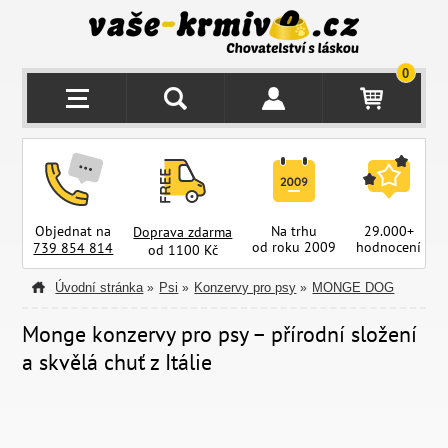
0
Objednat na
Na trhu
29.000+
Doprava zdarma
od roku 2009
hodnocení
z
739 854 814
od 1100 Kč
Úvodní stránka
Psi
Konzervy pro psy
MONGE DOG
»
»
»
Monge konzervy pro psy – přírodní složení
a skvělá chuť z Itálie