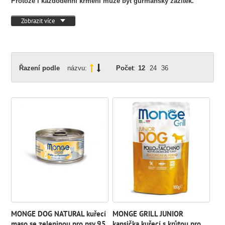
Protože i každodenní krmení může být gurmánský zážitek.
Zobrazit více
Řazení podle
názvu:
Počet
:
12
24
36
MONGE DOG NATURAL kuřecí
MONGE GRILL JUNIOR
maso se zeleninou pro psy 95
kapsička kuřecí s krůtou pro