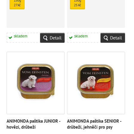
150g
150g
27 Kč
25 Kč
skladem
skladem
Detail
Detail
ANIMONDA paštika JUNIOR -
ANIMONDA paštika SENIOR -
hovězí, drůbeží
drůbeží, jehněčí pro psy