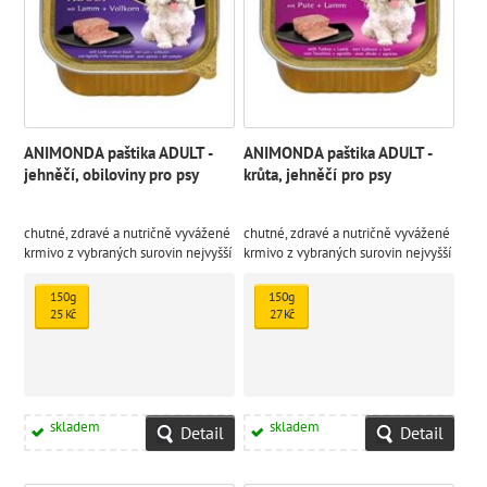
ANIMONDA paštika ADULT -
ANIMONDA paštika ADULT -
jehněčí, obiloviny pro psy
krůta, jehněčí pro psy
chutné, zdravé a nutričně vyvážené
chutné, zdravé a nutričně vyvážené
krmivo z vybraných surovin nejvyšší
krmivo z vybraných surovin nejvyšší
kvality
kvality
150g
150g
25 Kč
27 Kč
skladem
skladem
Detail
Detail