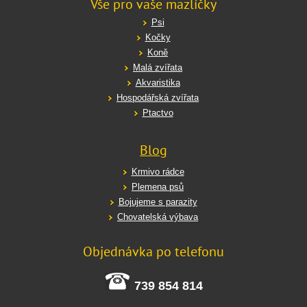
Vše pro vaše mazlíčky
Psi
Kočky
Koně
Malá zvířata
Akvaristika
Hospodářská zvířata
Ptactvo
Blog
Krmivo rádce
Plemena psů
Bojujeme s parazity
Chovatelská výbava
Objednávka po telefonu
739 854 814