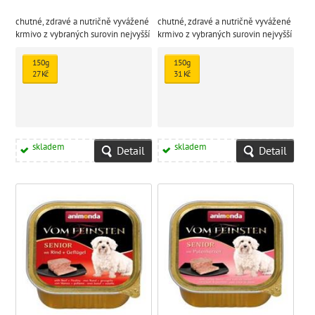
chutné, zdravé a nutričně vyvážené
chutné, zdravé a nutričně vyvážené
krmivo z vybraných surovin nejvyšší
krmivo z vybraných surovin nejvyšší
kvality
kvality
150g
150g
27 Kč
31 Kč
skladem
skladem
Detail
Detail