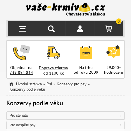
0
Objednat na
Na trhu
29.000+
Doprava zdarma
od roku 2009
hodnocení
z
739 854 814
od 1100 Kč
Úvodní stránka
Psi
Konzervy pro psy
»
»
»
Konzervy podle věku
Konzervy podle věku
Pro štěňata
Pro dospělé psy