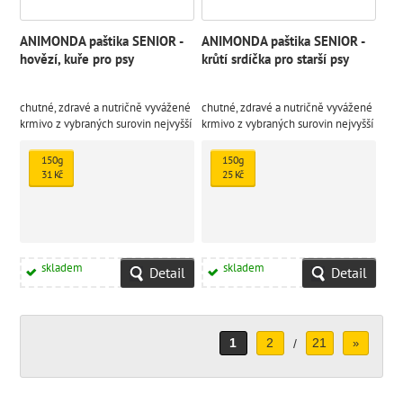
ANIMONDA paštika SENIOR -
ANIMONDA paštika SENIOR -
hovězí, kuře pro psy
krůtí srdíčka pro starší psy
chutné, zdravé a nutričně vyvážené
chutné, zdravé a nutričně vyvážené
krmivo z vybraných surovin nejvyšší
krmivo z vybraných surovin nejvyšší
kvality
kvality
150g
150g
31 Kč
25 Kč
skladem
skladem
Detail
Detail
1
2
21
/
»