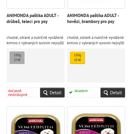
ANIMONDA paštika ADULT -
ANIMONDA paštika ADULT -
drůbež, telecí pro psy
hovězí, brambory pro psy
chutné, zdravé a nutričně vyvážené
chutné, zdravé a nutričně vyvážené
krmivo z vybraných surovin nejvyšší
krmivo z vybraných surovin nejvyšší
kvality
kvality
150g
150g
27 Kč
25 Kč
dočasně
skladem
Detail
Detail
nedostupné