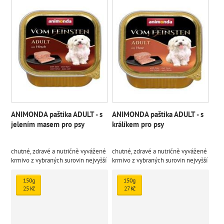
ANIMONDA paštika ADULT - s
ANIMONDA paštika ADULT - s
jelením masem pro psy
králíkem pro psy
chutné, zdravé a nutričně vyvážené
chutné, zdravé a nutričně vyvážené
krmivo z vybraných surovin nejvyšší
krmivo z vybraných surovin nejvyšší
kvality
kvality
150g
150g
25 Kč
27 Kč