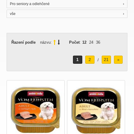
Pro seniory a odlehčené
vše
Řazení podle
názvu:
Počet
:
12
24
36
1
2
21
/
»