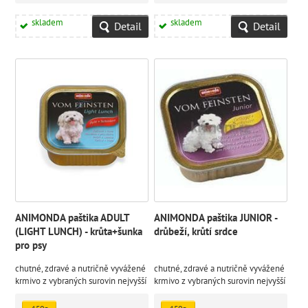
skladem
skladem
Detail
Detail
ANIMONDA paštika ADULT
ANIMONDA paštika JUNIOR -
(LIGHT LUNCH) - krůta+šunka
drůbeží, krůtí srdce
pro psy
chutné, zdravé a nutričně vyvážené
chutné, zdravé a nutričně vyvážené
krmivo z vybraných surovin nejvyšší
krmivo z vybraných surovin nejvyšší
kvality
kvality