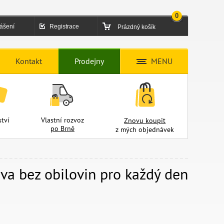
0
lášení
Registrace
Prázdný košík
Kontakt
Prodejny
MENU
tví
Vlastní rozvoz
Znovu koupit
po Brně
z mých objednávek
va bez obilovin pro každý den