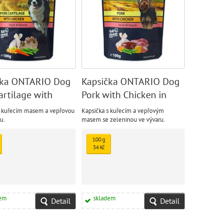
čka ONTARIO Dog
Kapsička ONTARIO Dog
artilage with
Pork with Chicken in
n in Broth
Broth
s kuřecím masem a vepřovou
Kapsička s kuřecím a vepřovým
u.
masem se zeleninou ve vývaru.
100 g
34 Kč
dem
skladem
Detail
Detail