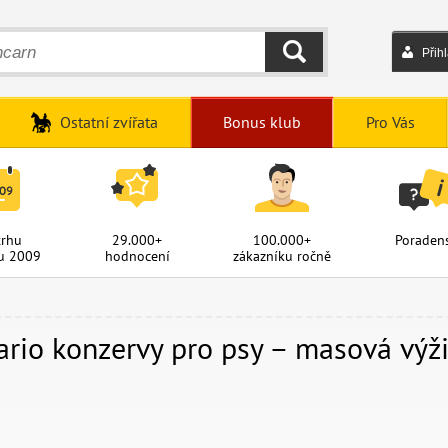
Přih
HLEDAT
Ostatní zvířata
Bonus klub
Pro Vás
trhu
29.000+
100.000+
Poradens
u 2009
hodnocení
zákazníku ročně
ario konzervy pro psy – masová výži