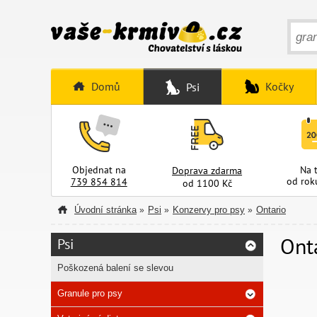
Domů
Kočky
Psi
Objednat na
Na 
Doprava zdarma
od rok
739 854 814
od 1100 Kč
Úvodní stránka
Psi
Konzervy pro psy
Ontario
»
»
»
Ont
Psi
Poškozená balení se slevou
Granule pro psy