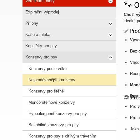
Veterinární diety
🐾 O
Expirační výprodej
Chuť, vý
ideální 
Přílohy
✅ Proč
Kaše a mléka
Vyso
Kapsičky pro psy
Bez 
Konzervy pro psy
Vhod
Konzervy podle věku
Rece
Nejprodávanější konzervy
Mono
Konzervy pro štěně
🐶 Pro
Dostu
Monoproteinové konzervy
Pro
v
Hypoalergenní konzervy pro psy
Pro 
Bezobilné konzervy pro psy
Jako
Konzervy pro psy s citlivým trávením