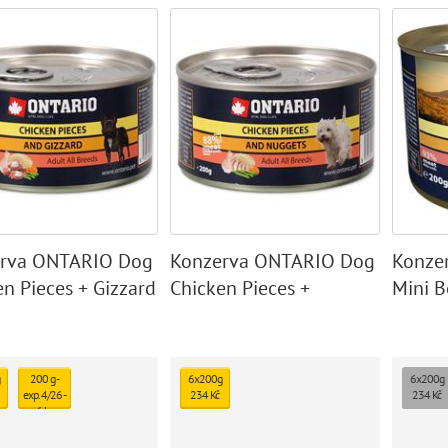
rva ONTARIO Dog
Konzerva ONTARIO Dog
Konze
n Pieces + Gizzard
Chicken Pieces +
Mini B
Chicken Nugget
Dandel
Oil
200 g -
6x200g
6x200g
exp. 4/26 -
234 Kč
234 Kč
6 ks
skladem
28 Kč