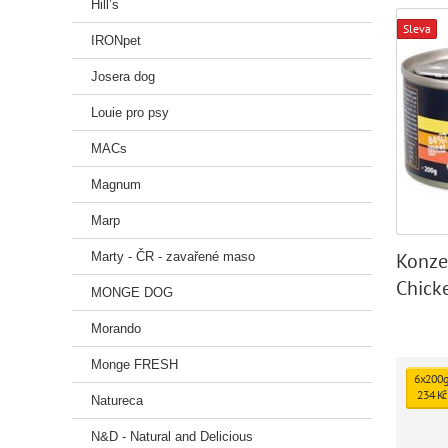
Hill’s
Sleva
IRONpet
Josera dog
Louie pro psy
MACs
Magnum
Marp
Konze
Marty - ČR - zavařené maso
Chicke
MONGE DOG
Morando
Monge FRESH
6x200g
234 Kč
Natureca
N&D - Natural and Delicious