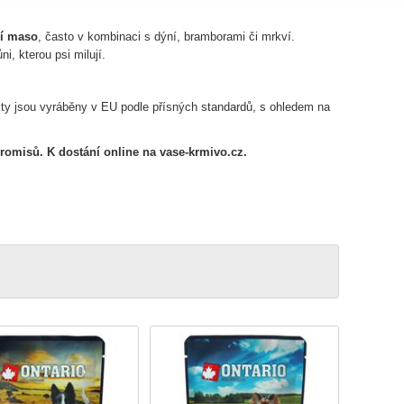
bí maso
, často v kombinaci s dýní, bramborami či mrkví.
i, kterou psi milují.
ty jsou vyráběny v EU podle přísných standardů, s ohledem na
romisů. K dostání online na vase-krmivo.cz.