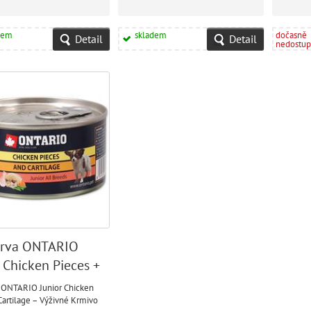
dem
skladem
dočasně
Detail
Detail
nedostu
rva ONTARIO
 Chicken Pieces +
age
 ONTARIO Junior Chicken
Cartilage – Výživné Krmivo