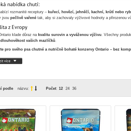
oká nabídka chutí:
nabízí rozmanité receptury –
kuřecí, hovězí, jehněčí, kachní, krůtí nebo ry
y jsou
pečlivě vařené
tak, aby si zachovaly výživové hodnoty a přirozenou vůn
lita z Evropy
ntario klade důraz na
kvalitu surovin a vyváženou výživu
. Všechny produk
a dlouhověkost vašich mazlíčků
.
te pro svého psa chutné a nutričně bohaté konzervy Ontario – bez komp
it více
í podle
názvu:
Počet
:
12
24
36