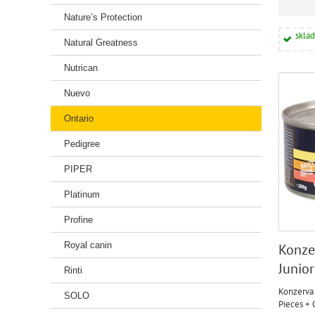
Nature’s Protection
skla
Natural Greatness
Nutrican
Nuevo
Ontario
Pedigree
PIPER
Platinum
Profine
Royal canin
Konze
Junior
Rinti
Cartil
Konzerva
SOLO
Pieces + 