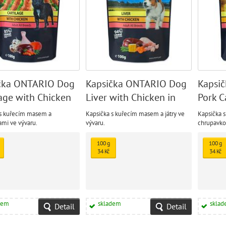
čka ONTARIO Dog
Kapsička ONTARIO Dog
Kapsi
lage with Chicken
Liver with Chicken in
Pork C
th
Broth
Chicke
 s kuřecím masem a
Kapsička s kuřecím masem a játry ve
Kapsička 
mi ve vývaru.
vývaru.
chrupavko
100 g
100 g
34 Kč
34 Kč
dem
skladem
skla
Detail
Detail