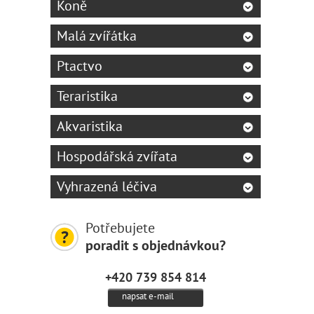
Koně
Malá zvířátka
Ptactvo
Teraristika
Akvaristika
Hospodářská zvířata
Vyhrazená léčiva
Potřebujete
poradit s objednávkou?
+420 739 854 814
napsat e-mail