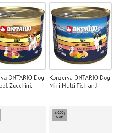
rva ONTARIO Dog
Konzerva ONTARIO Dog
eef, Zucchini,
Mini Multi Fish and
ion and Linseed
Salmon Oil
6x200g
249 Kč