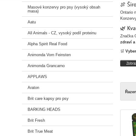
🍖 Šir
Masové konzervy pro psy (vysoký obsah
masa)
Ontario 
Konzerv
Aatu
🌿 Kva
All Animals - CZ, vysoký podíl proteinu
Značka O
zdraví 
Alpha Spirit Real Food
🛒
Vyber
Animonda Vom Feinsten
Zobraz
Animonda Grancarno
APPLAWS
Araton
Řazen
Brit care kapsy pro psy
BARKING HEADS
Brit Fresh
Brit True Meat