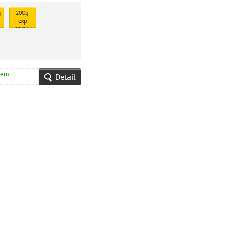
ta
200g -
exp.
05/26 -
6ks
skladem
28 Kč
dem
Detail