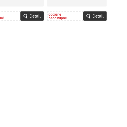
dočasně
Detail
Detail
pné
nedostupné