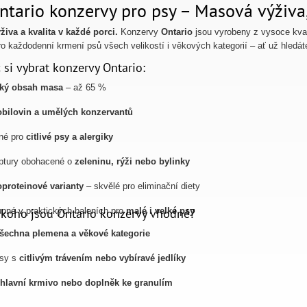
ntario konzervy pro psy – Masová výživa,
živa a kvalita v každé porci.
Konzervy
Ontario
jsou vyrobeny z vysoce kval
pro každodenní krmení psů všech velikostí i věkových kategorií – ať už hledá
 si vybrat konzervy Ontario:
ký obsah masa
– až 65 %
obilovin a umělých konzervantů
né pro
citlivé psy a alergiky
ptury obohacené o
zeleninu, rýži nebo bylinky
proteinové varianty
– skvělé pro eliminační diety
 koho jsou Ontario konzervy vhodné?
pné v praktických baleních pro
malé i velké psy
šechna plemena a věkové kategorie
psy s
citlivým trávením nebo vybíravé jedlíky
hlavní krmivo nebo doplněk ke granulím