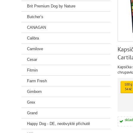
Brit Premium Dog by Nature
Butcher’s
CANAGAN
Calibra
Kapsi
Carnilove
Carti
Cesar
in Bro
Kapsička
Fitmin
chrupavka
Farm Fresh
100 g
34 Kč
Gimborn
Grex
Grand
skla
Happy Dog - DE, neobvyklé příchutě