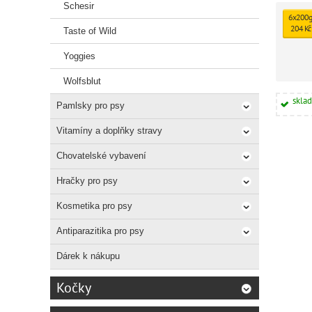
pro Štěňa
Schesir
6x200g
204 Kč
Taste of Wild
Yoggies
Wolfsblut
skla
Pamlsky pro psy
Vitamíny a doplňky stravy
Chovatelské vybavení
Hračky pro psy
Kosmetika pro psy
Antiparazitika pro psy
Dárek k nákupu
Kočky