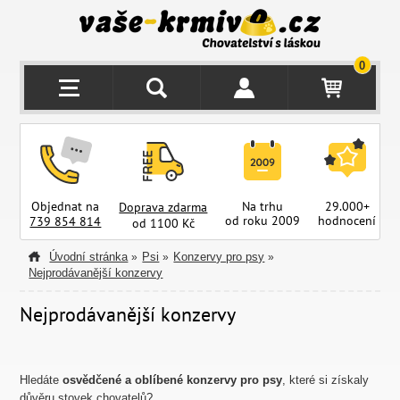
0
Objednat na
Na trhu
29.000+
Doprava zdarma
od roku 2009
hodnocení
z
739 854 814
od 1100 Kč
Úvodní stránka
Psi
Konzervy pro psy
»
»
»
Nejprodávanější konzervy
Nejprodávanější konzervy
Hledáte
osvědčené a oblíbené konzervy pro psy
, které si získaly
důvěru stovek chovatelů?