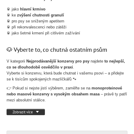
🥫 jako
hlavní krmivo
🥫 ke
zvýšení chutnosti granulí
🥫 pro psy se sníženým apetitem
🥫 při rekonvalescenci nebo zátěži
🥫 jako šetrné krmení při citlivém zažívání
🐶 Vyberte to, co chutná ostatním psům
V kategorii
Nejprodávanější konzervy pro psy
najdete
to nejlepší,
co se dlouhodobě osvědčilo v praxi
.
Vyberte si konzervu, která bude chutnat i vašemu psovi – a přidejte
se k tisícům spokojených mazlíčkářů 🐾
👉 Pokud si nejste jistí výběrem, zaměřte se na
monoproteinové
nebo masové konzervy s vysokým obsahem masa
– právě ty patří
mezi absolutní stálice.
Zobrazit více