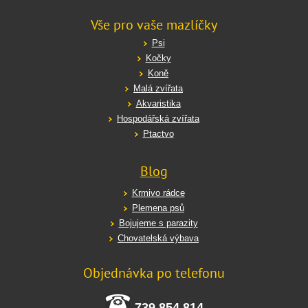
Vše pro vaše mazlíčky
Psi
Kočky
Koně
Malá zvířata
Akvaristika
Hospodářská zvířata
Ptactvo
Blog
Krmivo rádce
Plemena psů
Bojujeme s parazity
Chovatelská výbava
Objednávka po telefonu
739 854 814