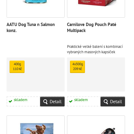
AATU Dog Tuna n Salmon
Carnilove Dog Pouch Paté
konz.
Multipack
Praktické velké balení s kombinací
vybraných masových kapsiček
CARNILOVE pro psy.
400g
4x300g
110 Kč
209 Kč
skladem
skladem
Detail
Detail