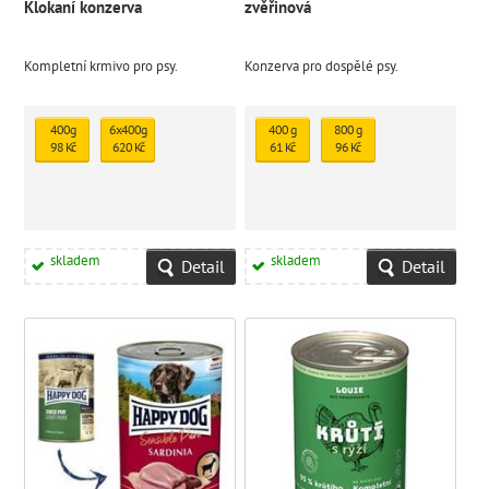
Klokaní konzerva
zvěřinová
Kompletní krmivo pro psy.
Konzerva pro dospělé psy.
400g
6x400g
400 g
800 g
98 Kč
620 Kč
61 Kč
96 Kč
skladem
skladem
Detail
Detail