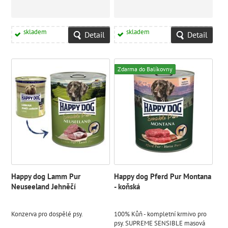
skladem
skladem
Detail
Detail
Zdarma do Balíkovny
Happy dog Lamm Pur
Happy dog Pferd Pur Montana
Neuseeland Jehněčí
- koňská
Konzerva pro dospělé psy.
100% Kůň - kompletní krmivo pro
psy. SUPREME SENSIBLE masová