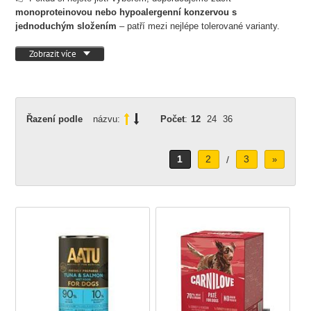
monoproteinovou nebo hypoalergenní konzervou s
jednoduchým složením
– patří mezi nejlépe tolerované varianty.
Zobrazit více
Řazení podle
názvu:
Počet
:
12
24
36
1
2
3
/
»