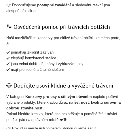
👉 Doporučujeme
postupné zavádění
a sledování reakcí psa
alespoň několik dní.
🐾 Osvědčená pomoc při trávicích potížích
Naši mazlíčkáři si konzervy pro citlivé trávení oblíbili zejména proto,
že:
✔️ pomáhají zklidnit zažívání
✔️ zlepšují konzistenci stolice
✔️ jsou velmi dobře přijímány i vybíravými psy
✔️ mají přehledné a čitelné složení
🐶 Dopřejte psovi klidné a vyvážené trávení
V kategorii
Konzervy pro psy s citlivým trávením
najdete pečlivě
vybrané produkty, které kladou důraz na
šetrnost, kvalitu surovin a
dobrou stravitelnost
.
Pokud hledáte krmivo, které psa nezatěžuje a pomáhá řešit trávicí
potíže, jste na správném místě ❤️🐕
👉 Pokud si nejste jistí výběrem, doporučujeme začít