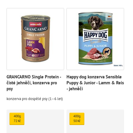
GRANCARNO Single Protein -
Happy dog konzerva Sensible
čisté jehněčí, konzerva pro
Puppy & Junior - Lamm & Reis
psy
- jehněčí
konzerva pro dospělé psy (1–⁠6 let)
400g
400g
72 Kč
50 Kč