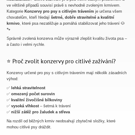
ve většině případů souvisí právě s nevhodně zvoleným krmivem.
Kategorie
Konzervy pro psy s citlivým trávením
je určena všem
chovatelům, kteří hledají
šetrné, dobře stravitelné a kvalitní
krmivo
, které psa nezatěžuje a pomáhá stabilizovat jeho trávení 🐶
🐾
Správně zvolená konzerva může výrazně zlepšit kvalitu života psa –
a často i velmi rychle.
⭐ Proč zvolit konzervy pro citlivé zažívání?
Konzervy určené pro psy s citlivým trávením mají několik zásadních
výhod:
✅
lehká stravitelnost
✅
omezený počet surovin
✅
kvalitní živočišné bílkoviny
✅
vysoká vlhkost
– šetrná k trávení
✅
nižší zátěž pro žaludek a střeva
Na rozdíl od běžných krmiv neobsahují zbytečné složky, které
mohou citlivé psy dráždit.