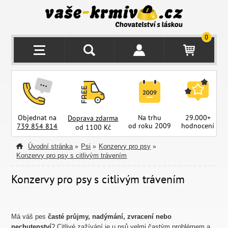
0
Objednat na
Na trhu
29.000+
Doprava zdarma
od roku 2009
hodnocení
z
739 854 814
od 1100 Kč
Úvodní stránka
Psi
Konzervy pro psy
»
»
»
Konzervy pro psy s citlivým trávením
Konzervy pro psy s citlivým trávením
Má váš pes
časté průjmy, nadýmání, zvracení nebo
nechutenství
? Citlivé zažívání je u psů velmi častým problémem a