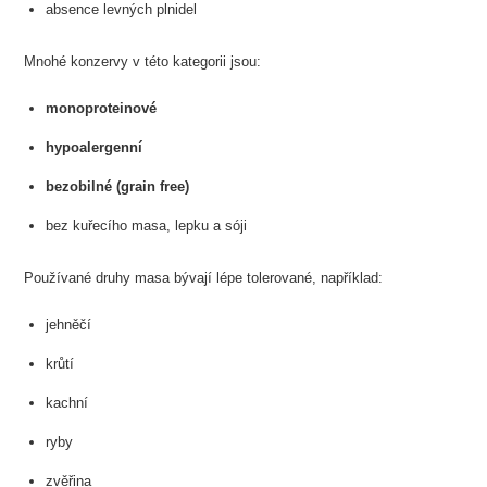
absence levných plnidel
Mnohé konzervy v této kategorii jsou:
monoproteinové
hypoalergenní
bezobilné (grain free)
bez kuřecího masa, lepku a sóji
Používané druhy masa bývají lépe tolerované, například:
jehněčí
krůtí
kachní
ryby
zvěřina