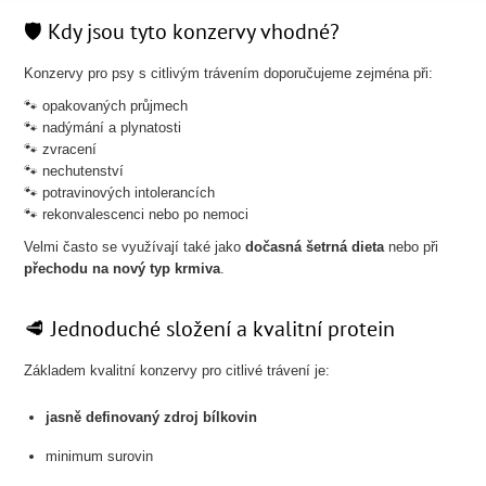
🛡️ Kdy jsou tyto konzervy vhodné?
Konzervy pro psy s citlivým trávením doporučujeme zejména při:
🐾 opakovaných průjmech
🐾 nadýmání a plynatosti
🐾 zvracení
🐾 nechutenství
🐾 potravinových intolerancích
🐾 rekonvalescenci nebo po nemoci
Velmi často se využívají také jako
dočasná šetrná dieta
nebo při
přechodu na nový typ krmiva
.
🥩 Jednoduché složení a kvalitní protein
Základem kvalitní konzervy pro citlivé trávení je:
jasně definovaný zdroj bílkovin
minimum surovin