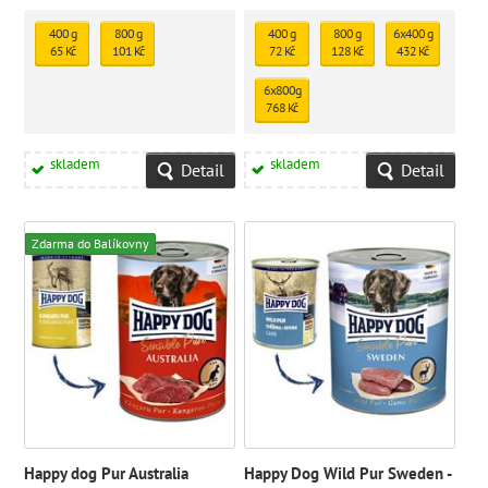
konzerva bez rostlinného podílu, s
přídavkem vitaminů.
400 g
800 g
400 g
800 g
6x400 g
65 Kč
101 Kč
72 Kč
128 Kč
432 Kč
6x800g
768 Kč
skladem
skladem
Detail
Detail
Zdarma do Balíkovny
Happy dog Pur Australia
Happy Dog Wild Pur Sweden -