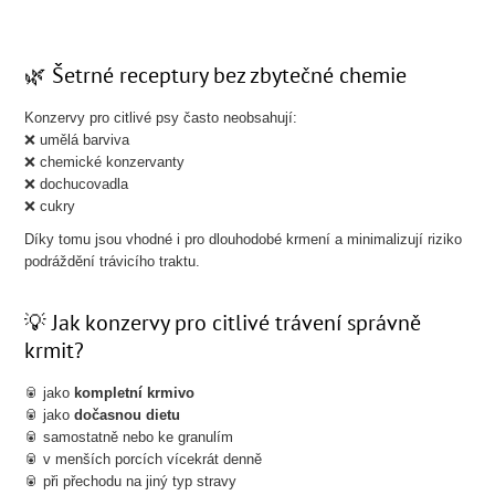
🌿 Šetrné receptury bez zbytečné chemie
Konzervy pro citlivé psy často neobsahují:
❌ umělá barviva
❌ chemické konzervanty
❌ dochucovadla
❌ cukry
Díky tomu jsou vhodné i pro dlouhodobé krmení a minimalizují riziko
podráždění trávicího traktu.
💡 Jak konzervy pro citlivé trávení správně
krmit?
🥫 jako
kompletní krmivo
🥫 jako
dočasnou dietu
🥫 samostatně nebo ke granulím
🥫 v menších porcích vícekrát denně
🥫 při přechodu na jiný typ stravy