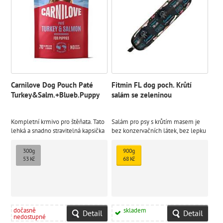
Carnilove Dog Pouch Paté
Fitmin FL dog poch. Krůtí
Turkey&Salm.+Blueb.Puppy
salám se zeleninou
Kompletní krmivo pro štěňata. Tato
Salám pro psy s krůtím masem je
lehká a snadno stravitelná kapsička
bez konzervačních látek, bez lepku
nabízí vyváženou výživu pro zdravý
a napomáhá trávení.
růst štěňat
300g
900g
53 Kč
68 Kč
dočasně
skladem
Detail
Detail
nedostupné