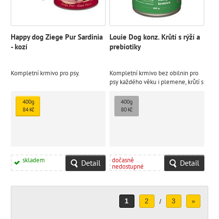
Happy dog Ziege Pur Sardinia
Louie Dog konz. Krůtí s rýží a
- kozí
prebiotiky
Kompletní krmivo pro psy.
Kompletní krmivo bez obilnin pro
psy každého věku i plemene, krůtí s
rýží. Nabízí Vašemu miláčkovi
možnost stravy z kvalitního masa
400g
400g
(95 % v pevné složce).
84 Kč
80 Kč
skladem
dočasně
Detail
Detail
nedostupné
1
2
3
/
»