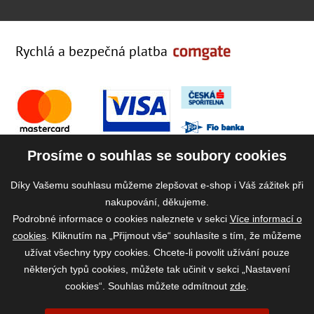
Rychlá a bezpečná platba
Prosíme o souhlas se soubory cookies
Díky Vašemu souhlasu můžeme zlepšovat e-shop i Váš zážitek při
nakupování, děkujeme.
Podrobné informace o cookies naleznete v sekci
Více informací o
cookies
. Kliknutím na „Přijmout vše“ souhlasíte s tím, že můžeme
užívat všechny typy cookies. Chcete-li povolit užívání pouze
některých typů cookies, můžete tak učinit v sekci „Nastavení
cookies“. Souhlas můžete odmítnout
zde
.
2026 ©
www.vase-krmivo.cz
- Tomáš Kroupa e-shop, Kanice 307, 664 01