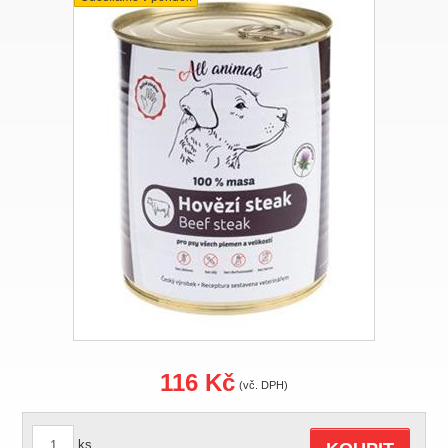
116 Kč
(vč. DPH)
ks