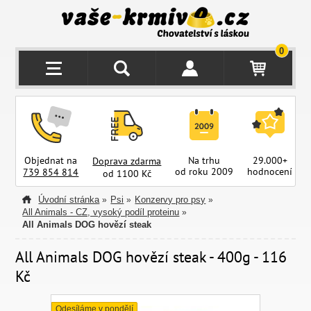
0
Objednat na
Na trhu
29.000+
Doprava zdarma
od roku 2009
hodnocení
z
739 854 814
od 1100 Kč
Úvodní stránka
Psi
Konzervy pro psy
»
»
»
All Animals - CZ, vysoký podíl proteinu
»
All Animals DOG hovězí steak
All Animals DOG hovězí steak - 400g - 116
Kč
Odesíláme v pondělí