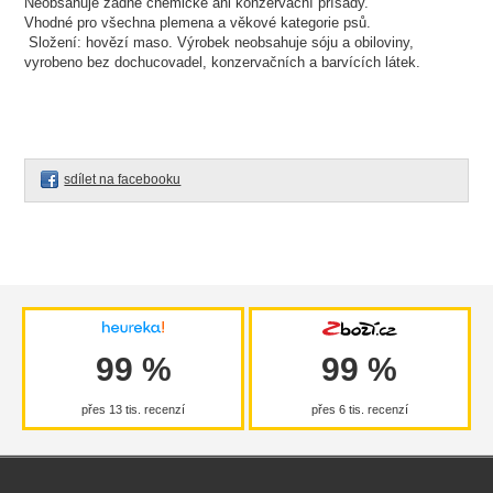
Neobsahuje žádné chemické ani konzervační přísady.
Vhodné pro všechna plemena a věkové kategorie psů.
Složení: hovězí maso. Výrobek neobsahuje sóju a obiloviny,
vyrobeno bez dochucovadel, konzervačních a barvících látek.
sdílet na facebooku
99 %
99 %
přes 13 tis. recenzí
přes 6 tis. recenzí