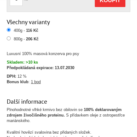
KOUPIT
Všechny varianty
400g -
116 Kč
800g -
206 Kč
Luxusní 100% masová konzerva pro psy
Skladem: >10 ks
Předpokládaná expirace:
13.07.2030
DPH:
12 %
Bonus klub
:
1 bod
Další informace
Plnohodnotné vlhké krmivo bez obilovin se
100% deklarovaným
zdrojem živočišného proteinu.
S přídavkem oleje z ostropestřce
mariánského.
Kvalitní hovězí svalovina bez přidaných složek.