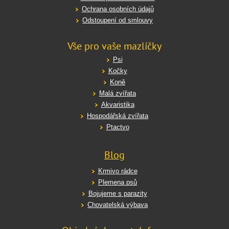
Ochrana osobních údajů
Odstoupení od smlouvy
Vše pro vaše mazlíčky
Psi
Kočky
Koně
Malá zvířata
Akvaristika
Hospodářská zvířata
Ptactvo
Blog
Krmivo rádce
Plemena psů
Bojujeme s parazity
Chovatelská výbava