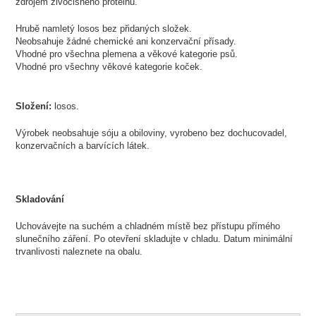
zdrojem živočišného proteinu.
Hrubě namletý losos bez přidaných složek.
Neobsahuje žádné chemické ani konzervační přísady.
Vhodné pro všechna plemena a věkové kategorie psů.
Vhodné pro všechny věkové kategorie koček.
Složení:
losos.
Výrobek neobsahuje sóju a obiloviny, vyrobeno bez dochucovadel,
konzervačních a barvících látek.
Skladování
Uchovávejte na suchém a chladném místě bez přístupu přímého
slunečního záření. Po otevření skladujte v chladu. Datum minimální
trvanlivosti naleznete na obalu.