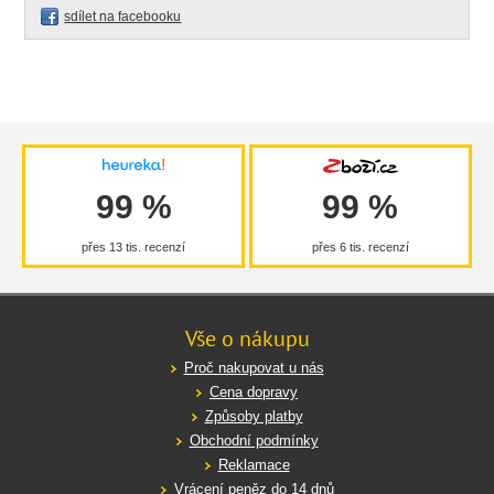
sdílet na facebooku
99 %
99 %
přes 13 tis. recenzí
přes 6 tis. recenzí
Vše o nákupu
Proč nakupovat u nás
Cena dopravy
Způsoby platby
Obchodní podmínky
Reklamace
Vrácení peněz do 14 dnů