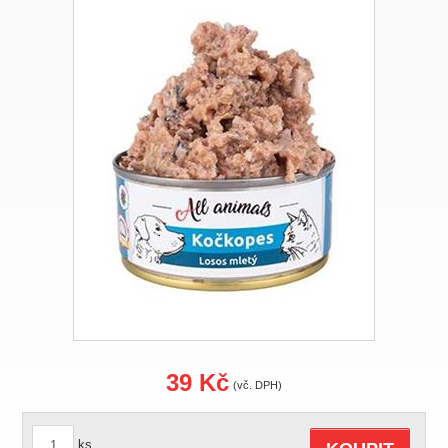
39 Kč
(vč. DPH)
ks