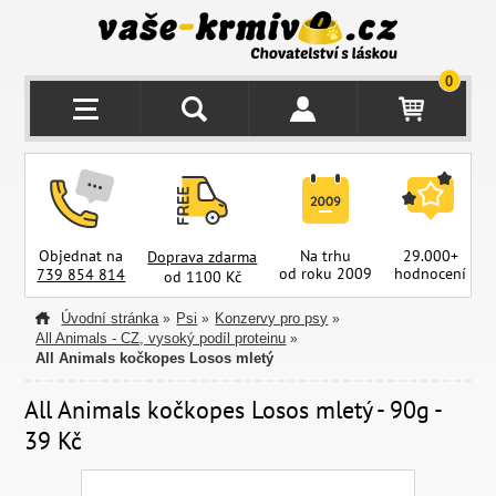
0
Objednat na
Na trhu
29.000+
Doprava zdarma
od roku 2009
hodnocení
z
739 854 814
od 1100 Kč
Úvodní stránka
Psi
Konzervy pro psy
»
»
»
All Animals - CZ, vysoký podíl proteinu
»
All Animals kočkopes Losos mletý
All Animals kočkopes Losos mletý - 90g -
39 Kč