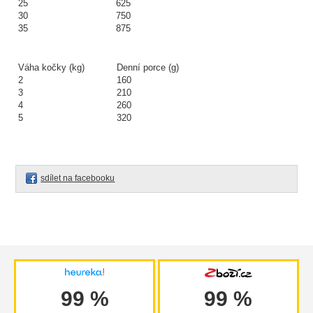
25
625
30
750
35
875
Váha kočky (kg)
Denní porce (g)
2
160
3
210
4
260
5
320
sdílet na facebooku
99 %
99 %