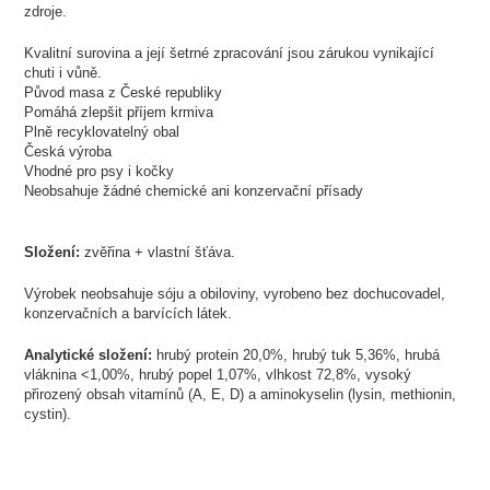
zdroje.
Kvalitní surovina a její šetrné zpracování jsou zárukou vynikající
chuti i vůně.
Původ masa z České republiky
Pomáhá zlepšit příjem krmiva
Plně recyklovatelný obal
Česká výroba
Vhodné pro psy i kočky
Neobsahuje žádné chemické ani konzervační přísady
Složení:
zvěřina + vlastní šťáva.
Výrobek neobsahuje sóju a obiloviny, vyrobeno bez dochucovadel,
konzervačních a barvících látek.
Analytické složení:
hrubý protein 20,0%, hrubý tuk 5,36%, hrubá
vláknina <1,00%, hrubý popel 1,07%, vlhkost 72,8%, vysoký
přirozený obsah vitamínů (A, E, D) a aminokyselin (lysin, methionin,
cystin).