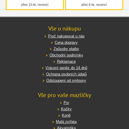
přes 13 tis. recenzí
přes 6 tis. recenzí
Vše o nákupu
Proč nakupovat u nás
Cena dopravy
Způsoby platby
Obchodní podmínky
Reklamace
Vrácení peněz do 14 dnů
Ochrana osobních údajů
Odstoupení od smlouvy
Vše pro vaše mazlíčky
Psi
Kočky
Koně
Malá zvířata
Akvaristika