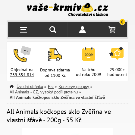
0
Objednat na
Na trhu
29.000+
Doprava zdarma
od roku 2009
hodnocení
z
739 854 814
od 1100 Kč
Úvodní stránka
Psi
Konzervy pro psy
»
»
»
All Animals - CZ, vysoký podíl proteinu
»
All Animals kočkopes sklo Zvěřina ve vlastní šťávě
All Animals kočkopes sklo Zvěřina ve
vlastní šťávě - 200g - 55 Kč