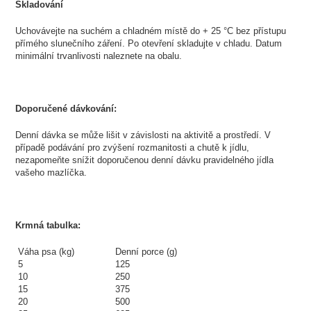
Skladování
Uchovávejte na suchém a chladném místě do + 25 °C bez přístupu
přímého slunečního záření. Po otevření skladujte v chladu. Datum
minimální trvanlivosti naleznete na obalu.
Doporučené dávkování:
Denní dávka se může lišit v závislosti na aktivitě a prostředí. V
případě podávání pro zvýšení rozmanitosti a chutě k jídlu,
nezapomeňte snížit doporučenou denní dávku pravidelného jídla
vašeho mazlíčka.
Krmná tabulka:
Váha psa (kg)
Denní porce (g)
5
125
10
250
15
375
20
500