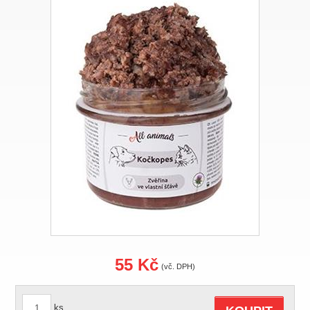
55 Kč
(vč. DPH)
ks