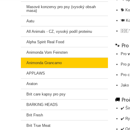
Masové konzervy pro psy (vysoký obsah
🐕 Ko
masa)
🍽 Ko
Aatu
🇩🇪 
All Animals - CZ, vysoký podíl proteinu
Alpha Spirit Real Food
🐾 Pro
Animonda Vom Feinsten
Pro
v
Animonda Grancarno
Pro 
APPLAWS
Pro c
Araton
Jako
Brit care kapsy pro psy
🚚 Pro
BARKING HEADS
✔️ Ši
Brit Fresh
✔️ Ry
Brit True Meat
✔️ Od