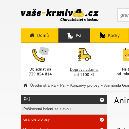
Domů
Kočky
Psi
Objednat na
Na 
Doprava zdarma
od rok
739 854 814
od 1100 Kč
Úvodní stránka
Psi
Konzervy pro psy
Animonda Gra
»
»
»
Ani
Psi
Poškozená balení se slevou
Granule pro psy