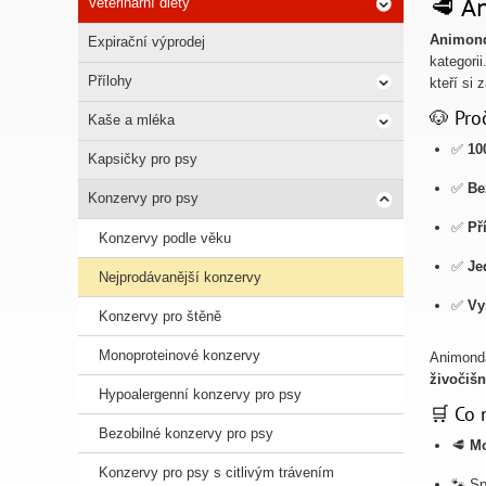
🥩 A
Veterinární diety
Animon
Expirační výprodej
kategori
Přílohy
kteří si
🐶 Pro
Kaše a mléka
✅
10
Kapsičky pro psy
✅
Be
Konzervy pro psy
✅
Př
Konzervy podle věku
✅
Je
Nejprodávanější konzervy
✅
Vy
Konzervy pro štěně
Monoproteinové konzervy
Animond
živočišn
Hypoalergenní konzervy pro psy
🛒 Co 
Bezobilné konzervy pro psy
🥩
Mo
Konzervy pro psy s citlivým trávením
🐾 Sp