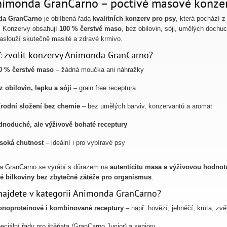
nimonda GranCarno – poctivé masové konzer
da GranCarno
je oblíbená řada
kvalitních konzerv pro psy
, která pochází z
i. Konzervy obsahují
100 % čerstvé maso
, bez obilovin, sóji, umělých dochu
 zaslouží skutečně masité a zdravé krmivo.
č zvolit konzervy Animonda GranCarno?
0 % čerstvé maso
– žádná moučka ani náhražky
z obilovin, lepku a sóji
– grain free receptura
írodní složení bez chemie
– bez umělých barviv, konzervantů a aromat
dnoduché, ale výživově bohaté receptury
soká chutnost
– ideální i pro vybíravé psy
a GranCarno se vyrábí s důrazem na
autenticitu masa a výživovou hodnot
é bílkoviny bez zbytečné zátěže pro organismus
.
najdete v kategorii Animonda GranCarno?
noproteinové i kombinované receptury
– např. hovězí, jehněčí, krůta, zvě
eciální řady pro štěňata (GranCarno Junior) a seniory