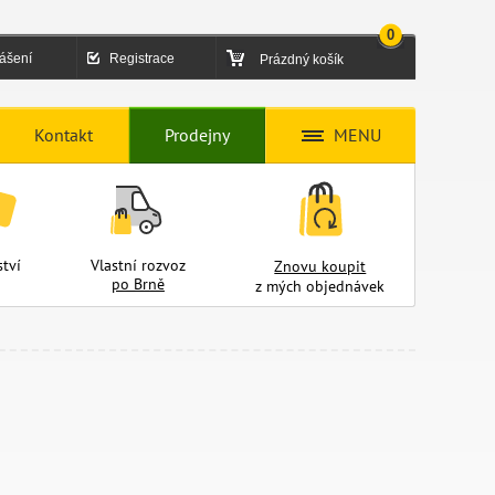
0
lášení
Registrace
Prázdný košík
Kontakt
Prodejny
MENU
tví
Vlastní rozvoz
Znovu koupit
po Brně
z mých objednávek