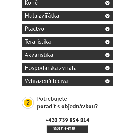
Koně
Malá zvířátka
Ptactvo
Teraristika
Akvaristika
Hospodářská zvířata
Vyhrazená léčiva
Potřebujete
poradit s objednávkou?
+420 739 854 814
napsat e-mail