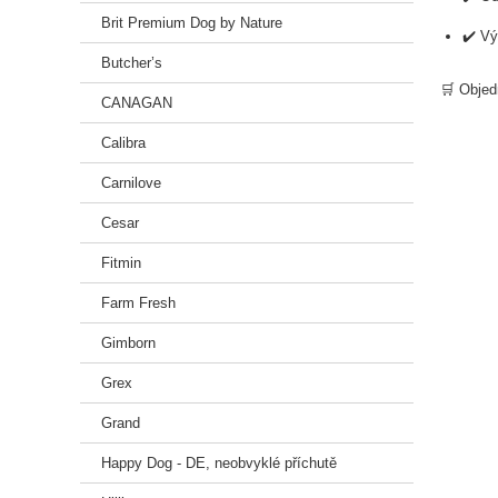
Brit Premium Dog by Nature
✔️ Vý
Butcher’s
🛒 Objed
CANAGAN
Calibra
Carnilove
Cesar
Fitmin
Farm Fresh
Gimborn
Grex
Grand
Happy Dog - DE, neobvyklé příchutě