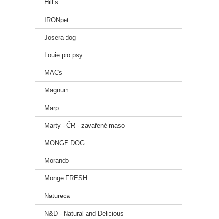
Hill’s
IRONpet
Josera dog
Louie pro psy
MACs
Magnum
Marp
Marty - ČR - zavařené maso
MONGE DOG
Morando
Monge FRESH
Natureca
N&D - Natural and Delicious