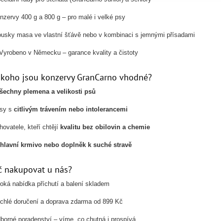
nzervy 400 g a 800 g – pro malé i velké psy
usky masa ve vlastní šťávě nebo v kombinaci s jemnými přísadami
Vyrobeno v Německu – garance kvality a čistoty
 koho jsou konzervy GranCarno vhodné?
šechny plemena a velikosti psů
psy s
citlivým trávením nebo intolerancemi
hovatele, kteří chtějí
kvalitu bez obilovin a chemie
hlavní krmivo nebo doplněk k suché stravě
č nakupovat u nás?
roká nabídka příchutí a balení skladem
chlé doručení a doprava zdarma od 899 Kč
borné poradenství – víme, co chutná i prospívá