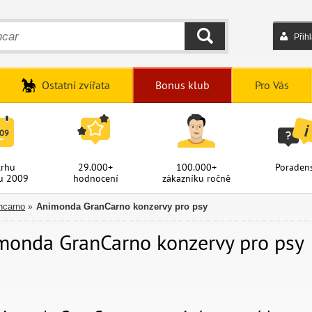
Přih
HLEDAT
Ostatní zvířata
Bonus klub
Pro Vás
trhu
29.000+
100.000+
Poradens
u 2009
hodnocení
zákazníku ročně
ncarno
Animonda GranCarno konzervy pro psy
»
monda GranCarno konzervy pro psy