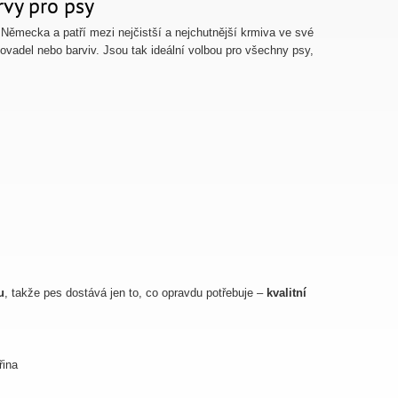
vy pro psy
 Německa a patří mezi nejčistší a nejchutnější krmiva ve své
covadel nebo barviv. Jsou tak ideální volbou pro všechny psy,
u
, takže pes dostává jen to, co opravdu potřebuje –
kvalitní
řina