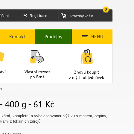
0
lášení
Registrace
Prázdný košík
Kontakt
Prodejny
MENU
tví
Vlastní rozvoz
Znovu koupit
po Brně
z mých objednávek
n
- 400 g - 61 Kč
elikátní, kompletní a vybalancovanou výživu s masem, orgány,
kami z lokálních zdrojů.