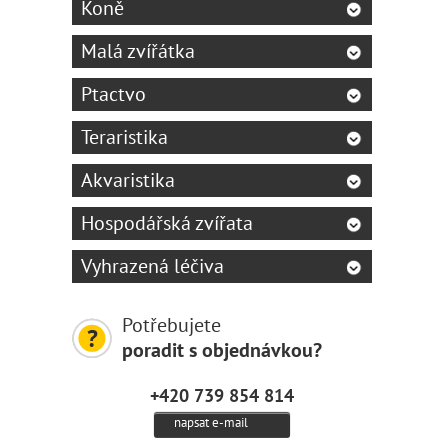
Koně
Malá zvířátka
Ptactvo
Teraristika
Akvaristika
Hospodářská zvířata
Vyhrazená léčiva
Potřebujete
poradit s objednávkou?
+420 739 854 814
napsat e-mail