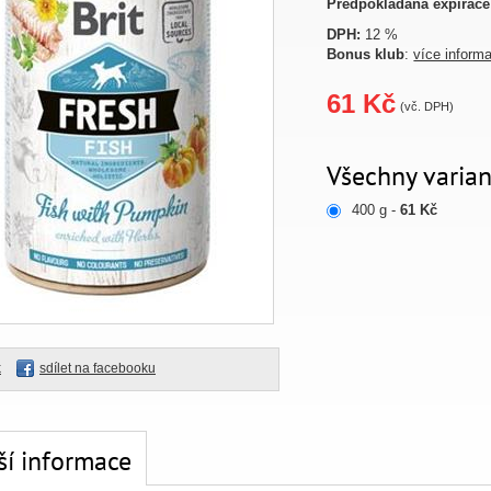
Předpokládaná expirace
DPH:
12 %
Bonus klub
:
více inform
61 Kč
(vč. DPH)
Všechny varian
400 g -
61 Kč
k
sdílet na facebooku
ší informace