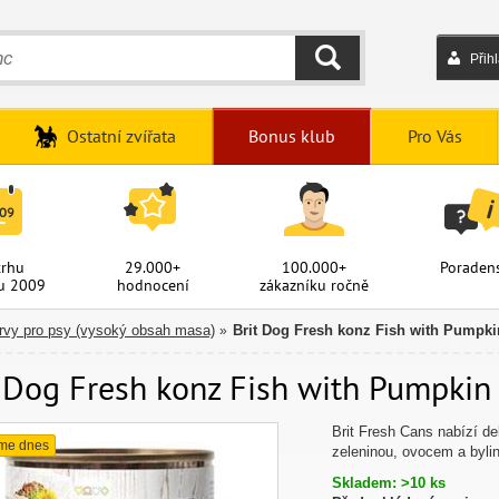
Přih
HLEDAT
Ostatní zvířata
Bonus klub
Pro Vás
trhu
29.000+
100.000+
Poradens
u 2009
hodnocení
zákazníku ročně
vy pro psy (vysoký obsah masa)
Brit Dog Fresh konz Fish with Pumpki
»
 Dog Fresh konz Fish with Pumpkin 
Brit Fresh Cans nabízí d
me dnes
zeleninou, ovocem a bylin
Skladem: >10 ks