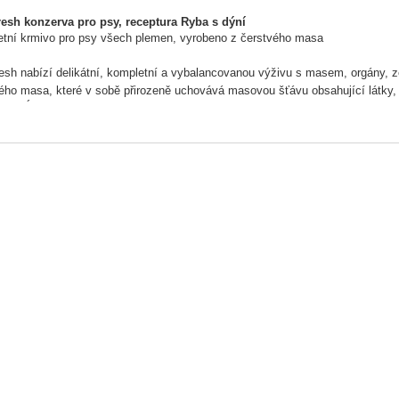
resh konzerva pro psy, receptura Ryba s dýní
tní krmivo pro psy všech plemen, vyrobeno z čerstvého masa
resh nabízí delikátní, kompletní a vybalancovanou výživu s masem, orgány, z
ého masa, které v sobě přirozeně uchovává masovou šťávu obsahující látky, 
RSTVÉHO MASA
NEČNÉ CHUŤOVÉ VLASTNOSTI
EPKU, BEZ SOJI, BEZ GMO, BEZ KONZERVANTŮ A BARVIV
davkem starých kulturních plodin – čirok a pohanka
je dýni, lněné semínko, lososový olej, řasy a mangold
ceno o
mix bylin z lokálních zdrojů
– rozmarýn, tymián, měsíček, pampeli
í doplněk ke granulím. Pomáhá zlepšit příjem krmiva a doplnit tekutiny
ní:
44% ryba, 23% kuře, 14% vývar, 6% dýně, 3% čirok, 2,3% pohanka, 2% ja
k, pampeliška), 1% lososový olej, 1% petržel, 0,5% lněné semínko, 0,2% ř