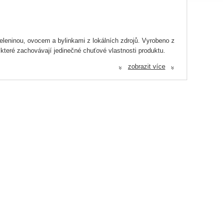
eleninou, ovocem a bylinkami z lokálních zdrojů. Vyrobeno z
které zachovávají jedinečné chuťové vlastnosti produktu.
zobrazit více
«
«
ška
blka, 2% minerály, 1% mix bylin (rozmarýn, tymián,
asy a mangold.