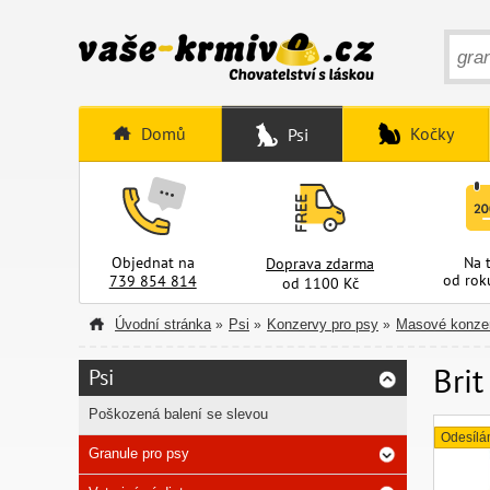
Domů
Kočky
Psi
Objednat na
Na 
Doprava zdarma
od rok
739 854 814
od 1100 Kč
Úvodní stránka
Psi
Konzervy pro psy
Masové konzer
»
»
»
Brit
Psi
Poškozená balení se slevou
Odesílá
Granule pro psy