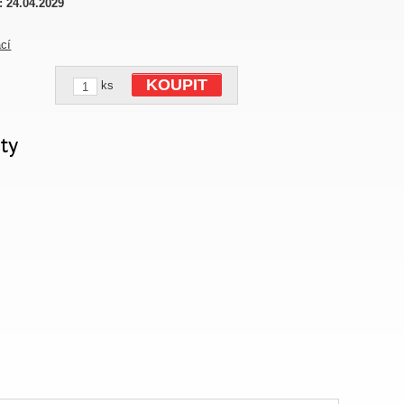
:
24.04.2029
ací
KOUPIT
ks
ty