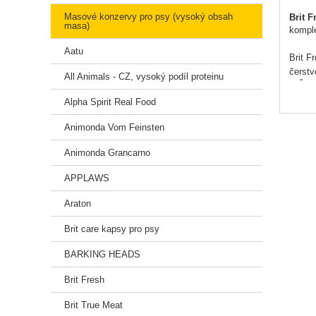
Masové konzervy pro psy (vysoký obsah
Brit F
masa)
komple
Aatu
Brit F
čerstv
All Animals - CZ, vysoký podíl proteinu
Z ČE
JEDI
Alpha Spirit Real Food
BEZ L
S pří
Animonda Vom Feinsten
Obsahu
Animonda Grancarno
Oboha
APPLAWS
Araton
Ideáln
Brit care kapsy pro psy
Slože
měsíče
BARKING HEADS
Brit Fresh
Brit True Meat