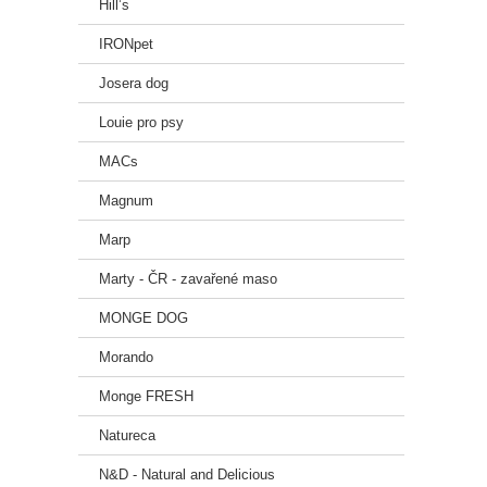
Hill’s
IRONpet
Josera dog
Louie pro psy
MACs
Magnum
Marp
Marty - ČR - zavařené maso
MONGE DOG
Morando
Monge FRESH
Natureca
N&D - Natural and Delicious