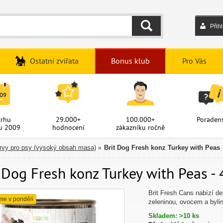
Přih
HLEDAT
Ostatní zvířata
Bonus klub
Pro Vás
trhu
29.000+
100.000+
Poradens
u 2009
hodnocení
zákazníku ročně
vy pro psy (vysoký obsah masa)
Brit Dog Fresh konz Turkey with Peas
»
 Dog Fresh konz Turkey with Peas - 
Brit Fresh Cans nabízí d
me v pondělí
zeleninou, ovocem a bylin
Skladem: >10 ks