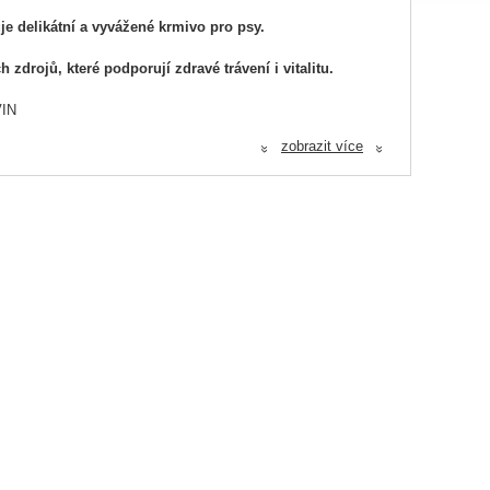
e delikátní a vyvážené krmivo pro psy.
drojů, které podporují zdravé trávení i vitalitu.
IN
zobrazit více
«
«
ĚSÍČEK, PAMPELIŠKA
.
o masa s hráškem a bylinkami pro psy všech plemen.
 lokálních bylin pro podporu trávení, vitality a imunity.
 a vyváženou stravu bez lepku a umělých přísad.
oty a vitalitu psa.
trávení.
jí ke zdravé kůži a lesklé srsti.