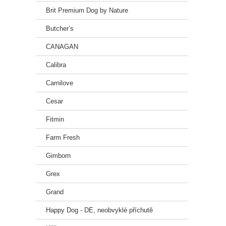
Řada B
Brit Premium Dog by Nature
jedine
Butcher’s
vyváže
Popis
CANAGAN
Brit F
Calibra
přiroz
podpor
Carnilove
mastn
pampel
Cesar
konze
Slože
Fitmin
pampel
Farm Fresh
Gimborn
Grex
Grand
Happy Dog - DE, neobvyklé příchutě