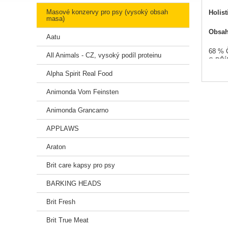
Masové konzervy pro psy (vysoký obsah
Holis
masa)
Obsahu
Aatu
68 %
All Animals - CZ, vysoký podíl proteinu
S PŘ
​OBS
Alpha Spirit Real Food
OBOH
BEZ L
Animonda Vom Feinsten
Konzer
Animonda Grancarno
Nabíz
APPLAWS
Hlavn
Araton
Krůtí
Brit care kapsy pro psy
Hrách
Poha
BARKING HEADS
Bylin
Losos
Brit Fresh
Brit True Meat
Brit 