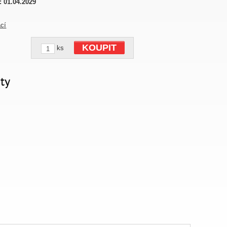
:
01.04.2029
ací
KOUPIT
ks
ty