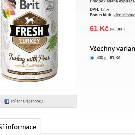
Předpokládaná expirace
DPH:
12 %
Bonus klub
:
více inform
61 Kč
(vč. DPH)
Všechny varian
400 g -
61 Kč
k
sdílet na facebooku
ší informace