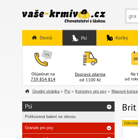
Domů
Kočky
Psi
Objednat na
Na 
Doprava zdarma
od rok
739 854 814
od 1100 Kč
Úvodní stránka
Psi
Konzervy pro psy
Masové konzer
»
»
»
Brit
Psi
Poškozená balení se slevou
Odesílá
Granule pro psy