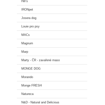
Hill’s
IRONpet
Josera dog
Louie pro psy
MACs
Magnum
Marp
Marty - ČR - zavařené maso
MONGE DOG
Morando
Monge FRESH
Natureca
N&D - Natural and Delicious