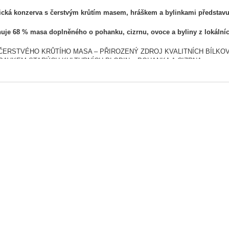
tická konzerva s čerstvým krůtím masem, hráškem a bylinkami představuj
je 68 % masa doplněného o pohanku, cizrnu, ovoce a byliny z lokálních z
 ČERSTVÉHO KRŮTÍHO MASA – PŘIROZENÝ ZDROJ KVALITNÍCH BÍLKOV
ÍDAVKEM STARÝCH KULTURNÍCH PLODIN – POHANKA A CIZRNA
AHUJE LNĚNÉ SEMÍNKO, LOSOSOVÝ OLEJ, ŘASY A ARONII
ACENO O MIX BYLIN Z LOKÁLNÍCH ZDROJŮ – ROZMARÝN, TYMIÁN, M
EPKU – BEZ SOJI – BEZ GMO – BEZ KONZERVANTŮ – BEZ BARVIV
va je bez lepku, sóji, GMO a umělých barviv a je ideální i pro citlivé psy
Brit Fresh Turkey with Peas je holistická konzerva z čerstvého krůtíh
í přirozenou výživu s vysokým obsahem masa, starých kulturních plodin a
Ideální volba pro každého psa, který si zaslouží chutnou, zdravou
í složky
 maso
– lehce stravitelné maso bohaté na bílkoviny, podporuje růst svalové hm
 a cizrna
– zdroje rostlinných bílkovin a vlákniny, které napomáhají dobrému 
nka
– přirozený zdroj vitamínu C a živin pro zdravou střevní mikroflóru.
y
– mají antioxidační účinky, podporují trávení a imunitní systém.
ový olej a lněné semínko
– obsahují omega-3 mastné kyseliny, které přispíva
Fresh – holistická krmiva