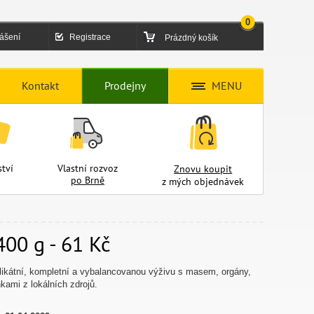
0
lášení
Registrace
Prázdný košík
Kontakt
Prodejny
MENU
tví
Vlastní rozvoz
Znovu koupit
po Brně
z mých objednávek
400 g - 61 Kč
elikátní, kompletní a vybalancovanou výživu s masem, orgány,
kami z lokálních zdrojů.