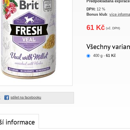
Předpokládaná expirace
DPH:
12 %
Bonus klub
:
více inform
61 Kč
(vč. DPH)
Všechny varian
400 g -
61 Kč
k
sdílet na facebooku
ší informace