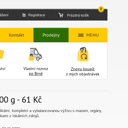
0
lášení
Registrace
Prázdný košík
Kontakt
Prodejny
MENU
tví
Vlastní rozvoz
Znovu koupit
po Brně
z mých objednávek
00 g - 61 Kč
elikátní, kompletní a vybalancovanou výživu s masem, orgány,
kami z lokálních zdrojů.