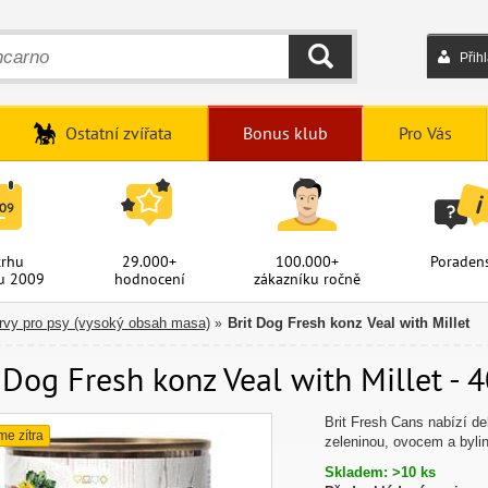
Přih
HLEDAT
Ostatní zvířata
Bonus klub
Pro Vás
trhu
29.000+
100.000+
Poradens
u 2009
hodnocení
zákazníku ročně
vy pro psy (vysoký obsah masa)
Brit Dog Fresh konz Veal with Millet
»
 Dog Fresh konz Veal with Millet - 4
Brit Fresh Cans nabízí d
me zítra
zeleninou, ovocem a bylin
Skladem: >10 ks