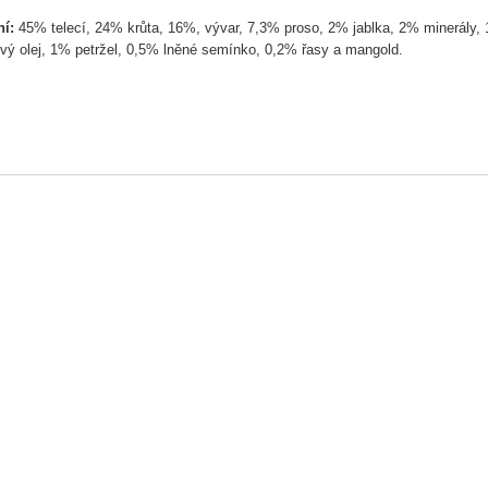
ní:
45% telecí, 24% krůta, 16%, vývar, 7,3% proso, 2% jablka, 2% minerály,
vý olej, 1% petržel, 0,5% lněné semínko, 0,2% řasy a mangold.