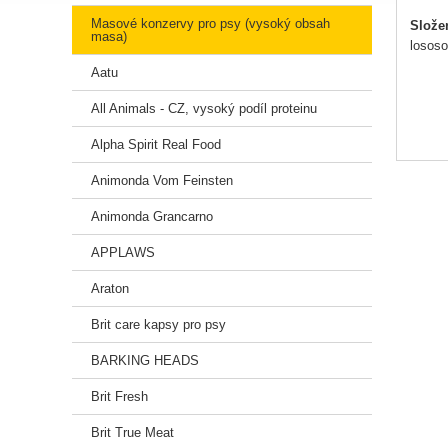
Masové konzervy pro psy (vysoký obsah
Slože
masa)
lososo
Aatu
All Animals - CZ, vysoký podíl proteinu
Alpha Spirit Real Food
Animonda Vom Feinsten
Animonda Grancarno
APPLAWS
Araton
Brit care kapsy pro psy
BARKING HEADS
Brit Fresh
Brit True Meat