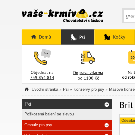
Domů
Kočky
Psi
Objednat na
Na 
Doprava zdarma
od rok
739 854 814
od 1100 Kč
Úvodní stránka
Psi
Konzervy pro psy
Masové konzer
»
»
»
Brit
Psi
Poškozená balení se slevou
Odesílá
Granule pro psy