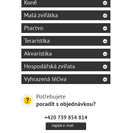
Koně
Malá zvířátka
Ptactvo
Teraristika
Akvaristika
Hospodářská zvířata
Vyhrazená léčiva
Potřebujete
poradit s objednávkou?
+420 739 854 814
napsat e-mail