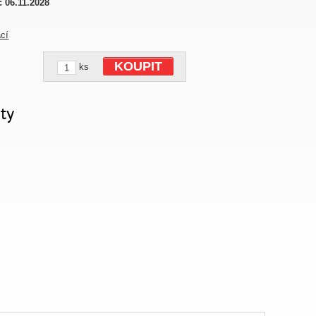
:
06.11.2028
ací
KOUPIT
ks
ty