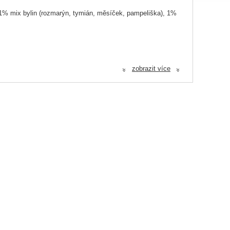
 1% mix bylin (rozmarýn, tymián, měsíček, pampeliška), 1%
zobrazit více
«
«