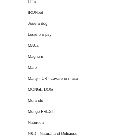
Hill’s
IRONpet
Josera dog
Louie pro psy
MACs
Magnum
Marp
Marty - ČR - zavařené maso
MONGE DOG
Morando
Monge FRESH
Natureca
N&D - Natural and Delicious