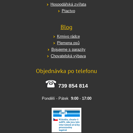
Hospodářská zvířata
Ptactvo
Blog
Krmivo rádce
Plemena psů
Bojujeme s parazity
Chovatelská výbava
Objednávka po telefonu
739 854 814
Pondělí - Pátek
9:00
-
17:00