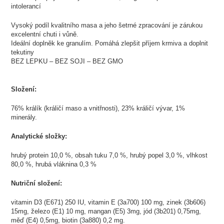
intolerancí
Vysoký podíl kvalitního masa a jeho šetrné zpracování je zárukou
excelentní chuti i vůně.
Ideální doplněk ke granulím. Pomáhá zlepšit příjem krmiva a doplnit
tekutiny
BEZ LEPKU – BEZ SOJI – BEZ GMO
Složení:
76% králík (králičí maso a vnitřnosti), 23% králičí vývar, 1%
minerály.
Analytické složky:
hrubý protein 10,0 %, obsah tuku 7,0 %, hrubý popel 3,0 %, vlhkost
80,0 %, hrubá vláknina 0,3 %
Nutriční složení:
vitamin D3 (E671) 250 IU, vitamin E (3a700) 100 mg, zinek (3b606)
15mg, železo (E1) 10 mg, mangan (E5) 3mg, jód (3b201) 0,75mg,
měď (E4) 0,5mg, biotin (3a880) 0,2 mg.