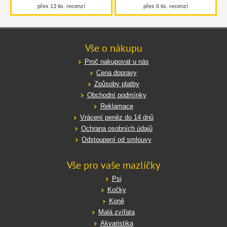
přes 13 tis. recenzí
přes 6 tis. recenzí
Vše o nákupu
Proč nakupovat u nás
Cena dopravy
Způsoby platby
Obchodní podmínky
Reklamace
Vrácení peněz do 14 dnů
Ochrana osobních údajů
Odstoupení od smlouvy
Vše pro vaše mazlíčky
Psi
Kočky
Koně
Malá zvířata
Akvaristika