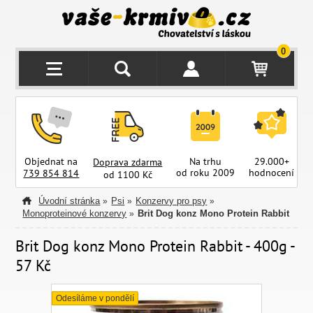
0
Objednat na
Na trhu
29.000+
Doprava zdarma
od roku 2009
hodnocení
z
739 854 814
od 1100 Kč
Úvodní stránka
Psi
Konzervy pro psy
»
»
»
Monoproteinové konzervy
Brit Dog konz Mono Protein Rabbit
»
Brit Dog konz Mono Protein Rabbit - 400g -
57 Kč
Odesíláme v pondělí