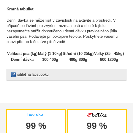
Krmná tabulka:
Denní dávka se může lišit v závislosti na aktivitě a prostředí. V
případě podávání pro zvýšení rozmanitosti a chutě k jídlu,
nezapomeňte snížit doporučenou denní dávku pravidelného jídla
vašeho psa. Podávejte při pokojové teplotě. Poskytněte vašemu
psovi přístup k čerstvé pitné vodě.
Velikost psa (kg)
Malý (1-10kg)
Střední (10-25kg)
Velký (25 - 45kg)
Denní dávka
100-400g
400g-800g
800-1200g
sdílet na facebooku
99 %
99 %