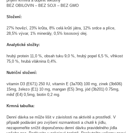
příjem krmiva a doplnit tekutiny
BEZ OBILOVIN – BEZ SOJI – BEZ GMO
Složení:
27% hovězí, 23% krůta, 8% celá krůtí játra, 12% srdce a plíce,
28,5% vývar, 1% minerály, 0,5% lososový olej.
Analytické složky:
hrubý protein 11,0 %, obsah tuku 9,0 %, hrubý popel 6,5 %, vlhkost
75,0 %, hrubá vláknina 0,4%.
Nutriční složení:
vitamin D3 (E671) 250 IU, vitamin E (3a700) 100 mg, zinek (3b606)
15mg, železo (E1) 10 mg, mangan (E5) 3mg, jód (3b201) 0.75mg,
měď (E4) 0,5mg, biotin 0,2 mg.
Krmná tabulka:
Denní dávka se může lišit v závislosti na aktivitě a prostředí. V
případě podávání pro zvýšení rozmanitosti a chutě k jídlu,
nezapomeňte snížit doporučenou denní dávku pravidelného jídla