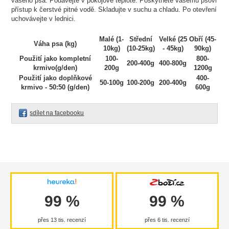
vašeho psa. Podávejte v pokojové teplotě. Poskytněte vašemu psovi
přístup k čerstvé pitné vodě. Skladujte v suchu a chladu. Po otevření
uchovávejte v lednici.
Malé (1-
Střední
Velké (25
Obří (45-
Váha psa (kg)
10kg)
(10-25kg)
- 45kg)
90kg)
Použití jako kompletní
100-
800-
200-400g
400-800g
krmivo(g/den)
200g
1200g
Použití jako doplňkové
400-
50-100g
100-200g
200-400g
krmivo - 50:50 (g/den)
600g
sdílet na facebooku
99 %
99 %
přes 13 tis. recenzí
přes 6 tis. recenzí