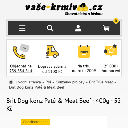
0
Objednat na
Na trhu
29.000+
Doprava zdarma
od roku 2009
hodnocení
z
739 854 814
od 1100 Kč
Úvodní stránka
Psi
Konzervy pro psy
Brit True Meat
»
»
»
»
Brit Dog konz Paté & Meat Beef
Brit Dog konz Paté & Meat Beef - 400g - 52
Kč
Odesíláme dnes