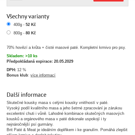
Všechny varianty
400g -
52 Kč
800g -
80 Kč
70% hovězí a krůta + čisté masové paté. Kompletní krmivo pro psy.
Skladem: >10 ks
Předpokládaná expirace:
20.05.2029
DPH:
12 %
Bonus klub
:
více informací
Další informace
Skutečné kousky masa s celými kousky vnitřností v paté.
Vysoký podíl kvalitního masa a jeho šetrné zpracování je zárukou
excelentní chuti i vůně. Lahodné kombinace skutečných masových
kousků a orgánového masa v paté dokonale uspokojí i ty
nejnáročnější psí gurmány.
Brit Paté & Meat je ideálním doplňkem i ke granulím. Pomáhá zlepšit