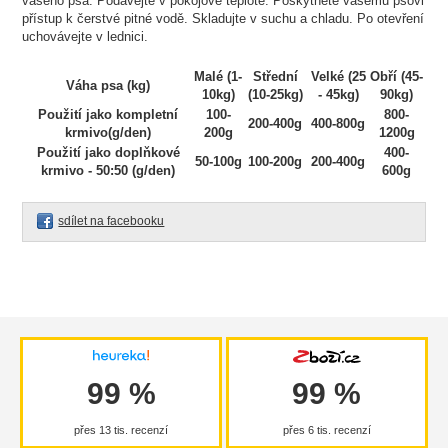
vašeho psa. Podávejte v pokojové teplotě. Poskytněte vašemu psovi
přístup k čerstvé pitné vodě. Skladujte v suchu a chladu. Po otevření
uchovávejte v lednici.
Malé (1-
Střední
Velké (25
Obří (45-
Váha psa (kg)
10kg)
(10-25kg)
- 45kg)
90kg)
Použití jako kompletní
100-
800-
200-400g
400-800g
krmivo(g/den)
200g
1200g
Použití jako doplňkové
400-
50-100g
100-200g
200-400g
krmivo - 50:50 (g/den)
600g
sdílet na facebooku
99 %
99 %
přes 13 tis. recenzí
přes 6 tis. recenzí