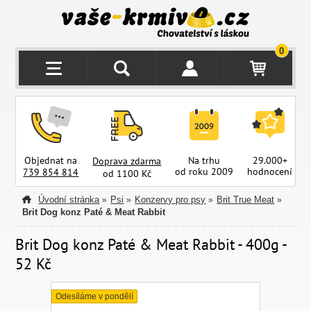
0
Objednat na
Na trhu
29.000+
Doprava zdarma
od roku 2009
hodnocení
z
739 854 814
od 1100 Kč
Úvodní stránka
Psi
Konzervy pro psy
Brit True Meat
»
»
»
»
Brit Dog konz Paté & Meat Rabbit
Brit Dog konz Paté & Meat Rabbit - 400g -
52 Kč
Odesíláme v pondělí