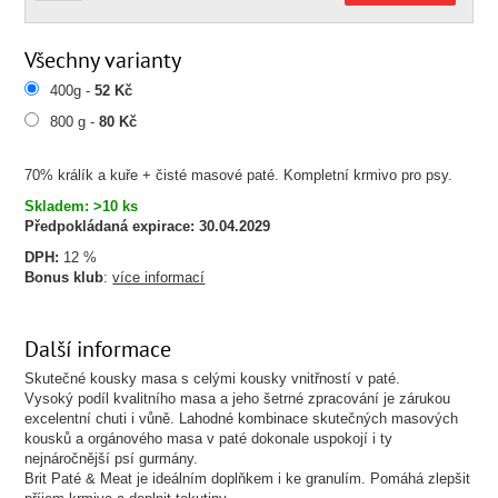
Všechny varianty
400g -
52 Kč
800 g -
80 Kč
70% králík a kuře + čisté masové paté. Kompletní krmivo pro psy.
Skladem: >10 ks
Předpokládaná expirace:
30.04.2029
DPH:
12 %
Bonus klub
:
více informací
Další informace
Skutečné kousky masa s celými kousky vnitřností v paté.
Vysoký podíl kvalitního masa a jeho šetrné zpracování je zárukou
excelentní chuti i vůně. Lahodné kombinace skutečných masových
kousků a orgánového masa v paté dokonale uspokojí i ty
nejnáročnější psí gurmány.
Brit Paté & Meat je ideálním doplňkem i ke granulím. Pomáhá zlepšit