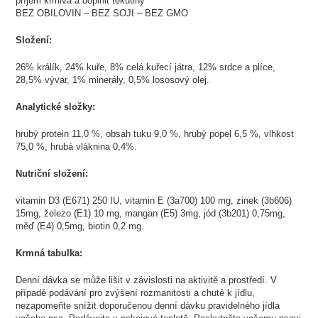
příjem krmiva a doplnit tekutiny
BEZ OBILOVIN – BEZ SOJI – BEZ GMO
Složení:
26% králík, 24% kuře, 8% celá kuřecí játra, 12% srdce a plíce,
28,5% vývar, 1% minerály, 0,5% lososový olej.
Analytické složky:
hrubý protein 11,0 %, obsah tuku 9,0 %, hrubý popel 6,5 %, vlhkost
75,0 %, hrubá vláknina 0,4%.
Nutriční složení:
vitamin D3 (E671) 250 IU, vitamin E (3a700) 100 mg, zinek (3b606)
15mg, železo (E1) 10 mg, mangan (E5) 3mg, jód (3b201) 0,75mg,
měď (E4) 0,5mg, biotin 0,2 mg.
Krmná tabulka:
Denní dávka se může lišit v závislosti na aktivitě a prostředí. V
případě podávání pro zvýšení rozmanitosti a chutě k jídlu,
nezapomeňte snížit doporučenou denní dávku pravidelného jídla