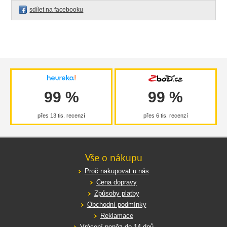
sdílet na facebooku
99 %
99 %
přes 13 tis. recenzí
přes 6 tis. recenzí
Vše o nákupu
Proč nakupovat u nás
Cena dopravy
Způsoby platby
Obchodní podmínky
Reklamace
Vrácení peněz do 14 dnů