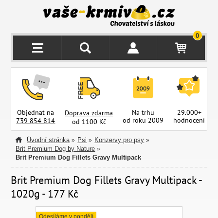
0
Objednat na
Na trhu
29.000+
Doprava zdarma
od roku 2009
hodnocení
z
739 854 814
od 1100 Kč
Úvodní stránka
Psi
Konzervy pro psy
»
»
»
Brit Premium Dog by Nature
»
Brit Premium Dog Fillets Gravy Multipack
Brit Premium Dog Fillets Gravy Multipack -
1020g - 177 Kč
Odesíláme v pondělí