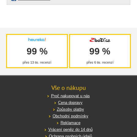
99 %
99 %
přes 13 tis. recenzí
přes 6 tis. recenzí
Vše o nákupu
Proč nakupovat u nás
Cena dopravy
Způsoby platby
Obchodní podmínky
Reklamace
Vrácení peněz do 14 dnů
Ochrana osobních údajů