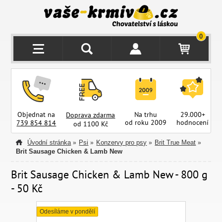
0
Objednat na
Na trhu
29.000+
Doprava zdarma
od roku 2009
hodnocení
z
739 854 814
od 1100 Kč
Úvodní stránka
Psi
Konzervy pro psy
Brit True Meat
»
»
»
»
Brit Sausage Chicken & Lamb New
Brit Sausage Chicken & Lamb New - 800 g
- 50 Kč
Odesíláme v pondělí