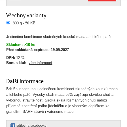
Všechny varianty
800 g -
50 Kč
Jedinečná kombinace skutečných kousků masa a lehkého paté.
Skladem: >10 ks
Předpokládaná expirace:
19.05.2027
DPH:
12 %
Bonus klub
:
více informací
Další informace
Brit Sausages jsou jedinečnou kombinací skutečných kousků masa
a lehkého paté. Vysoký obah masa 95% zajišťuje skvělou chuť a
výbornou stravitelnost. Široká škála rozmanitých chutí nabízí
příjemné zpestření psího jídelníčku a je vhodným doplňkem ke
granulím, BARF stravě i vařenému masu.
sdílet na facebooku