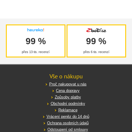
99 %
99 %
přes 13 tis. recenzí
přes 6 tis. recenzí
Vše o nákupu
Proč nakupovat u nás
Cena dopravy
Způsoby platby
Obchodní podmínky
Reklamace
Vrácení peněz do 14 dnů
Ochrana osobních údajů
Odstoupení od smlouvy