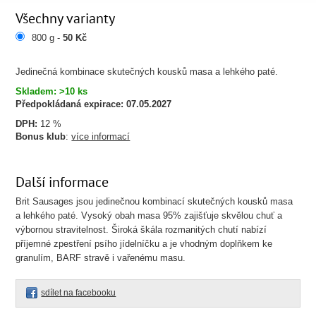
Všechny varianty
800 g -
50 Kč
Jedinečná kombinace skutečných kousků masa a lehkého paté.
Skladem: >10 ks
Předpokládaná expirace:
07.05.2027
DPH:
12 %
Bonus klub
:
více informací
Další informace
Brit Sausages jsou jedinečnou kombinací skutečných kousků masa
a lehkého paté. Vysoký obah masa 95% zajišťuje skvělou chuť a
výbornou stravitelnost. Široká škála rozmanitých chutí nabízí
příjemné zpestření psího jídelníčku a je vhodným doplňkem ke
granulím, BARF stravě i vařenému masu.
sdílet na facebooku