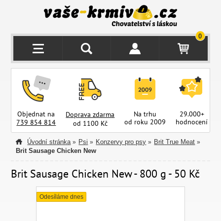
0
Objednat na
Na trhu
29.000+
Doprava zdarma
od roku 2009
hodnocení
z
739 854 814
od 1100 Kč
Úvodní stránka
Psi
Konzervy pro psy
Brit True Meat
»
»
»
»
Brit Sausage Chicken New
Brit Sausage Chicken New - 800 g - 50 Kč
Odesíláme dnes