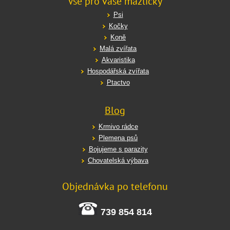
Vše pro vaše mazlíčky
Psi
Kočky
Koně
Malá zvířata
Akvaristika
Hospodářská zvířata
Ptactvo
Blog
Krmivo rádce
Plemena psů
Bojujeme s parazity
Chovatelská výbava
Objednávka po telefonu
739 854 814