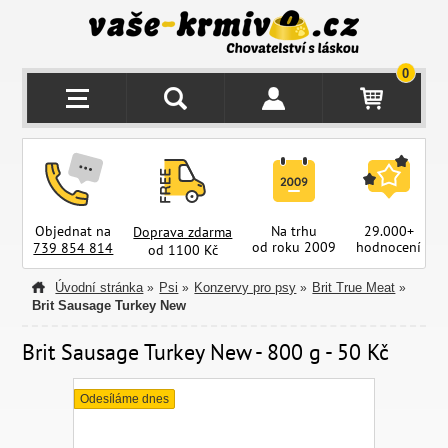
0
Objednat na
Na trhu
29.000+
Doprava zdarma
od roku 2009
hodnocení
z
739 854 814
od 1100 Kč
Úvodní stránka
Psi
Konzervy pro psy
Brit True Meat
»
»
»
»
Brit Sausage Turkey New
Brit Sausage Turkey New - 800 g - 50 Kč
Odesíláme dnes