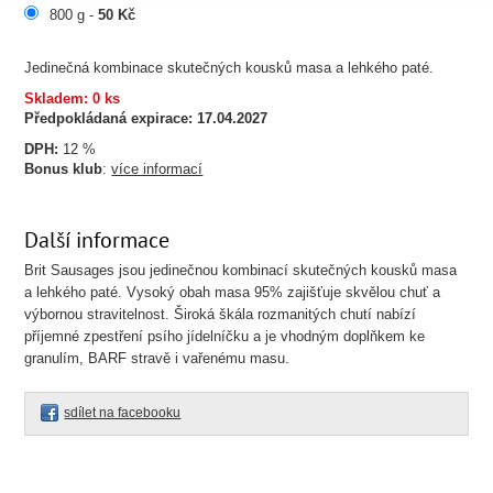
800 g -
50 Kč
Jedinečná kombinace skutečných kousků masa a lehkého paté.
Skladem: 0 ks
Předpokládaná expirace:
17.04.2027
DPH:
12 %
Bonus klub
:
více informací
Další informace
Brit Sausages jsou jedinečnou kombinací skutečných kousků masa
a lehkého paté. Vysoký obah masa 95% zajišťuje skvělou chuť a
výbornou stravitelnost. Široká škála rozmanitých chutí nabízí
příjemné zpestření psího jídelníčku a je vhodným doplňkem ke
granulím, BARF stravě i vařenému masu.
sdílet na facebooku