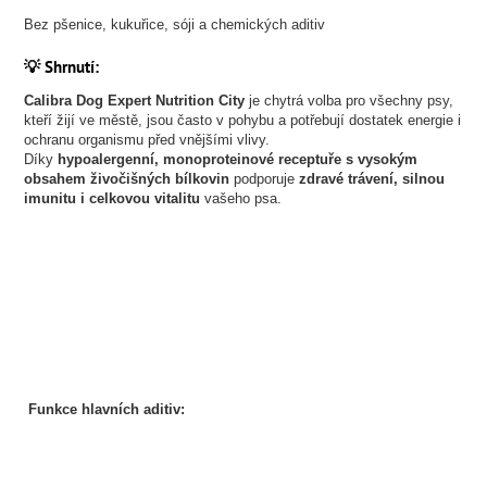
Bez pšenice, kukuřice, sóji a chemických aditiv
💡 Shrnutí:
Calibra Dog Expert Nutrition City
je chytrá volba pro všechny psy,
kteří žijí ve městě, jsou často v pohybu a potřebují dostatek energie i
ochranu organismu před vnějšími vlivy.
Díky
hypoalergenní, monoproteinové receptuře s vysokým
obsahem živočišných bílkovin
podporuje
zdravé trávení, silnou
imunitu i celkovou vitalitu
vašeho psa.
Funkce hlavních aditiv: