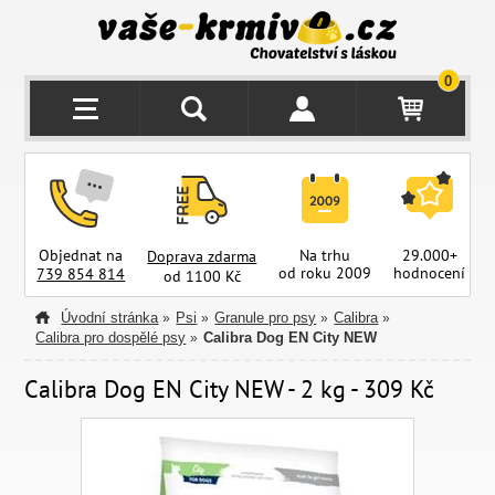
0
Objednat na
Na trhu
29.000+
Doprava zdarma
od roku 2009
hodnocení
z
739 854 814
od 1100 Kč
Úvodní stránka
Psi
Granule pro psy
Calibra
»
»
»
»
Calibra pro dospělé psy
Calibra Dog EN City NEW
»
Calibra Dog EN City NEW - 2 kg - 309 Kč