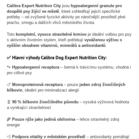
Calibra Expert Nutrition City
jsou
hypoalergenní granule pro
dospělé psy žijící ve městě
, které zohledňují jejich specifické
potřeby – od zvýšené fyzické aktivity po náročnější prostředí plné
prachu, smogu a dalších vlivů městského života.
Toto
kompletní, vysoce stravitelné krmivo
je ideální volbou pro psy
s aktivním životním stylem, kteří potřebují
vyváženou výživu s
vyšším obsahem vitaminů, minerálů a antioxidantů
.
✅ Hlavní výhody Calibra Dog Expert Nutrition City:
🐾
Hypoalergenní receptura
– šetrná k trávicímu systému, vhodná i
pro citlivé psy
🍗
Monoproteinová receptura
– pouze
jeden zdroj živočišných
bílkovin
, ideální pro minimalizaci alergií
🧬
90 % bílkovin živočišného původu
– vysoká výživová hodnota
a vynikající stravitelnost
🌾
Pouze rýže jako jediná obilovina
– lehce stravitelný zdroj
energie
💨
Podpora vitality v městském prostředí
– antioxidanty pomáhají