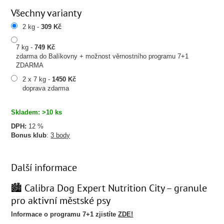
Všechny varianty
2 kg -
309 Kč
7 kg -
749 Kč
zdarma do Balíkovny + možnost věrnostního programu 7+1
ZDARMA
2 x 7 kg -
1450 Kč
doprava zdarma
Skladem: >10 ks
DPH:
12 %
Bonus klub
:
3 body
Další informace
🏙️ Calibra Dog Expert Nutrition City – granule
pro aktivní městské psy
Informace o programu 7+1 zjistíte
ZDE!