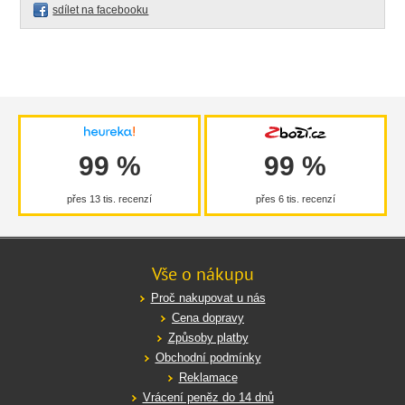
sdílet na facebooku
99 %
99 %
přes 13 tis. recenzí
přes 6 tis. recenzí
Vše o nákupu
Proč nakupovat u nás
Cena dopravy
Způsoby platby
Obchodní podmínky
Reklamace
Vrácení peněz do 14 dnů