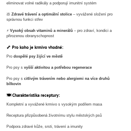
eliminovat volné radikály a podporují imunitní systém
💩
Zdravé trávení a optimální stolice
– vyvážené složení pro
správnou funkci střev
⚡
Vysoký obsah vitaminů a minerálů
– pro zdraví, kondici a
přirozenou obranyschopnost
🦴 Pro koho je krmivo vhodné:
Pro
dospělé psy žijící ve městě
Pro psy s
vyšší aktivitou a potřebou regenerace
Pro psy s
citlivým trávením nebo alergiemi na více druhů
bílkovin
🍽️ Charakteristika receptury:
Kompletní a vyvážené krmivo s vysokým podílem masa
Receptura přizpůsobená životnímu stylu městských psů
Podpora zdravé kůže, srsti, trávení a imunity