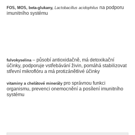
na podporu
FOS, MOS, beta-glukany,
L
actobacillus acidophilus
imunitního systému
– působí antioxidačně, má detoxikační
f
ulvokyselina
účinky, podporuje vstřebávání živin, pomáhá stabilizovat
střevní mikroflóru a má protizánětlivé účinky
pro správnou funkci
v
itaminy a chelátové minerály
organismu, prevenci onemocnění a posílení imunitního
systému