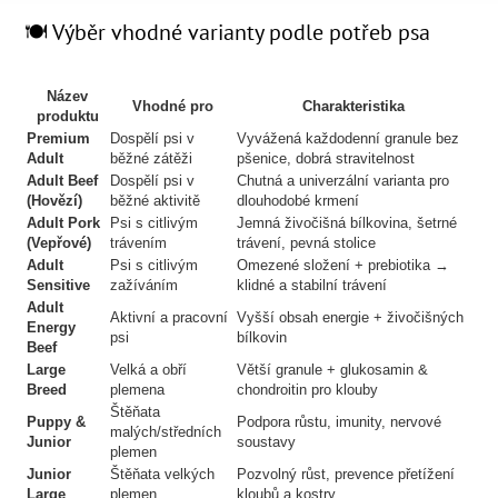
🍽️ Výběr vhodné varianty podle potřeb psa
Název
Vhodné pro
Charakteristika
produktu
Premium
Dospělí psi v
Vyvážená každodenní granule bez
Adult
běžné zátěži
pšenice, dobrá stravitelnost
Adult Beef
Dospělí psi v
Chutná a univerzální varianta pro
(Hovězí)
běžné aktivitě
dlouhodobé krmení
Adult Pork
Psi s citlivým
Jemná živočišná bílkovina, šetrné
(Vepřové)
trávením
trávení, pevná stolice
Adult
Psi s citlivým
Omezené složení + prebiotika →
Sensitive
zažíváním
klidné a stabilní trávení
Adult
Aktivní a pracovní
Vyšší obsah energie + živočišných
Energy
psi
bílkovin
Beef
Large
Velká a obří
Větší granule + glukosamin &
Breed
plemena
chondroitin pro klouby
Štěňata
Puppy &
Podpora růstu, imunity, nervové
malých/středních
Junior
soustavy
plemen
Junior
Štěňata velkých
Pozvolný růst, prevence přetížení
Large
plemen
kloubů a kostry