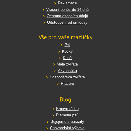
Reklamace
Vrácení peněz do 14 dnů
Ochrana osobních údajů
Odstoupení od smlouvy
Vše pro vaše mazlíčky
Psi
Kočky
Koně
Malá zvířata
Akvaristika
Hospodářská zvířata
Ptactvo
Blog
Krmivo rádce
Plemena psů
Bojujeme s parazity
Chovatelská výbava