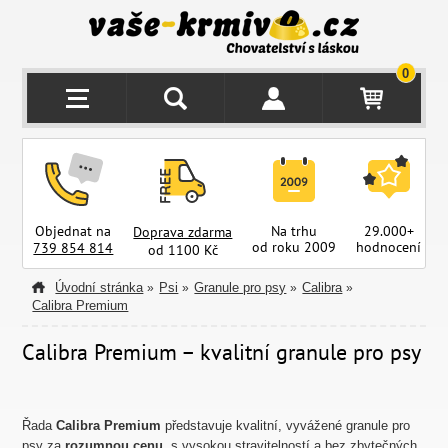
0
Objednat na
Na trhu
29.000+
Doprava zdarma
od roku 2009
hodnocení
z
739 854 814
od 1100 Kč
Úvodní stránka
Psi
Granule pro psy
Calibra
»
»
»
»
Calibra Premium
Calibra Premium – kvalitní granule pro psy
Řada
Calibra Premium
představuje kvalitní, vyvážené granule pro
psy za
rozumnou cenu
, s vysokou stravitelností a bez zbytečných