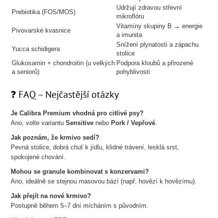
Udržují zdravou střevní
Prebiotika (FOS/MOS)
mikroflóru
Vitamíny skupiny B → energie
Pivovarské kvasnice
a imunita
Snížení plynatosti a zápachu
Yucca schidigera
stolice
Glukosamin + chondroitin (u velkých
Podpora kloubů a přirozené
a seniorů)
pohyblivosti
❓ FAQ – Nejčastější otázky
Je Calibra Premium vhodná pro citlivé psy?
Ano, volte variantu
Sensitive
nebo
Pork / Vepřové
.
Jak poznám, že krmivo sedí?
Pevná stolice, dobrá chuť k jídlu, klidné trávení, lesklá srst,
spokojené chování.
Mohou se granule kombinovat s konzervami?
Ano, ideálně se stejnou masovou bází (např. hovězí k hovězímu).
Jak přejít na nové krmivo?
Postupně během 5–7 dní mícháním s původním.