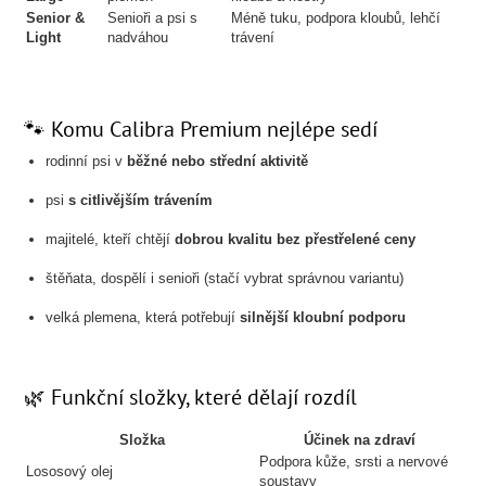
Senior &
Senioři a psi s
Méně tuku, podpora kloubů, lehčí
Light
nadváhou
trávení
🐾 Komu Calibra Premium nejlépe sedí
rodinní psi v
běžné nebo střední aktivitě
psi
s citlivějším trávením
majitelé, kteří chtějí
dobrou kvalitu bez přestřelené ceny
štěňata, dospělí i senioři (stačí vybrat správnou variantu)
velká plemena, která potřebují
silnější kloubní podporu
🌿 Funkční složky, které dělají rozdíl
Složka
Účinek na zdraví
Podpora kůže, srsti a nervové
Lososový olej
soustavy