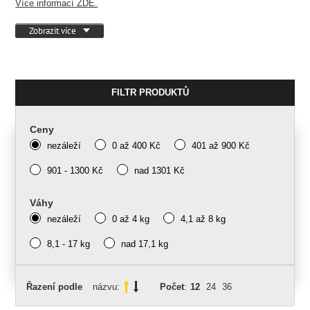
Více informací ZDE.
Zobrazit více
FILTR PRODUKTŮ
Ceny
nezáleží
0 až 400 Kč
401 až 900 Kč
901 - 1300 Kč
nad 1301 Kč
Váhy
nezáleží
0 až 4 kg
4,1 až 8 kg
8,1 - 17 kg
nad 17,1 kg
Řazení podle
názvu:
Počet
:
12
24
36