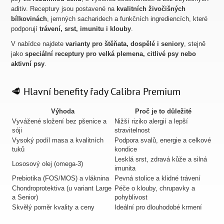
aditiv. Receptury jsou postavené na
kvalitních živočišných
bílkovinách
, jemných sacharidech a funkčních ingrediencích, které
podporují
trávení, srst, imunitu i klouby
.
V nabídce najdete
varianty pro štěňata, dospělé i seniory
, stejně
jako
speciální receptury pro velká plemena, citlivé psy nebo
aktivní psy
.
🥩 Hlavní benefity řady Calibra Premium
Výhoda
Proč je to důležité
Vyvážené složení bez pšenice a
Nižší riziko alergií a lepší
sóji
stravitelnost
Vysoký podíl masa a kvalitních
Podpora svalů, energie a celkové
tuků
kondice
Lesklá srst, zdravá kůže a silná
Lososový olej (omega-3)
imunita
Prebiotika (FOS/MOS) a vláknina
Pevná stolice a klidné trávení
Chondroprotektiva (u variant Large
Péče o klouby, chrupavky a
a Senior)
pohyblivost
Skvělý poměr kvality a ceny
Ideální pro dlouhodobé krmení