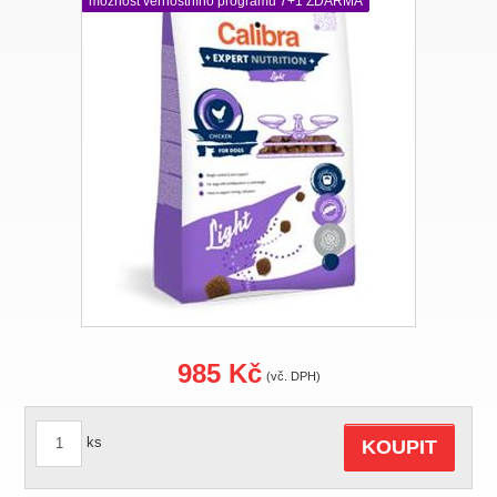
možnost věrnostního programu 7+1 ZDARMA
985 Kč
(vč. DPH)
ks
KOUPIT