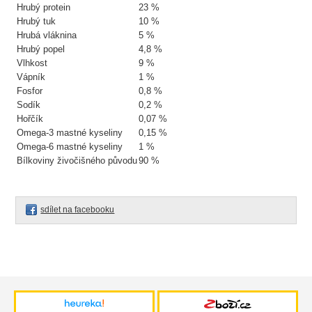
Hrubý protein
23 %
Hrubý tuk
10 %
Hrubá vláknina
5 %
Hrubý popel
4,8 %
Vlhkost
9 %
Vápník
1 %
Fosfor
0,8 %
Sodík
0,2 %
Hořčík
0,07 %
Omega-3 mastné kyseliny
0,15 %
Omega-6 mastné kyseliny
1 %
Bílkoviny živočišného původu
90 %
sdílet na facebooku