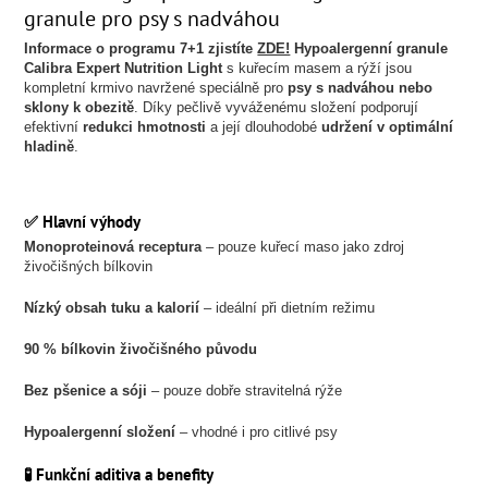
granule pro psy s nadváhou
Informace o programu 7+1 zjistíte
ZDE!
Hypoalergenní granule
Calibra Expert Nutrition Light
s kuřecím masem a rýží jsou
kompletní krmivo navržené speciálně pro
psy s nadváhou nebo
sklony k obezitě
. Díky pečlivě vyváženému složení podporují
efektivní
redukci hmotnosti
a její dlouhodobé
udržení v optimální
hladině
.
✅ Hlavní výhody
Monoproteinová receptura
– pouze kuřecí maso jako zdroj
živočišných bílkovin
Nízký obsah tuku a kalorií
– ideální při dietním režimu
90 % bílkovin živočišného původu
Bez pšenice a sóji
– pouze dobře stravitelná rýže
Hypoalergenní složení
– vhodné i pro citlivé psy
🧪 Funkční aditiva a benefity