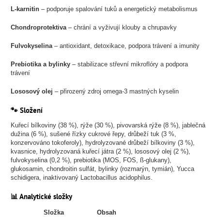
L-karnitin
– podporuje spalování tuků a energetický metabolismus
Chondroprotektiva
– chrání a vyživují klouby a chrupavky
Fulvokyselina
– antioxidant, detoxikace, podpora trávení a imunity
Prebiotika a bylinky
– stabilizace střevní mikroflóry a podpora
trávení
Lososový olej
– přirozený zdroj omega-3 mastných kyselin
🐾 Složení
Kuřecí bílkoviny (38 %), rýže (30 %), pivovarská rýže (8 %), jablečná
dužina (6 %), sušené řízky cukrové řepy, drůbeží tuk (3 %,
konzervováno tokoferoly), hydrolyzované drůbeží bílkoviny (3 %),
kvasnice, hydrolyzovaná kuřecí játra (2 %), lososový olej (2 %),
fulvokyselina (0,2 %), prebiotika (MOS, FOS, ß-glukany),
glukosamin, chondroitin sulfát, bylinky (rozmarýn, tymián), Yucca
schidigera, inaktivovaný Lactobacillus acidophilus.
📊 Analytické složky
Složka
Obsah