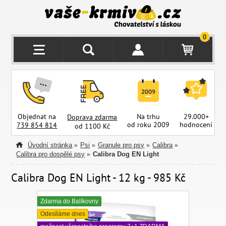
0
Objednat na
Na trhu
29.000+
Doprava zdarma
od roku 2009
hodnocení
z
739 854 814
od 1100 Kč
Úvodní stránka
Psi
Granule pro psy
Calibra
»
»
»
»
Calibra pro dospělé psy
Calibra Dog EN Light
»
Calibra Dog EN Light - 12 kg - 985 Kč
Zdarma do Balíkovny
Odesíláme dnes