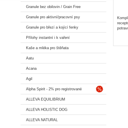
Granule bez obilovin / Grain Free
Granule pro aktivní/pracovní psy
Komple
recept
Granule pro březí a kojící fenky
potrav
Přílohy instantní i k vaření
Kombin
podpor
Kaše a mléka pro štěňata
pleme
Aatu
Recept
Acana
Složen
drůbež
Agil
(0,5 %
paraca
Alpha Spirit - 2% pro registrované
Analyt
ALLEVA EQUILIBRIUM
0,25 %
ALLEVA HOLISTIC DOG
Metabo
ALLEVA NATURAL
Veliko