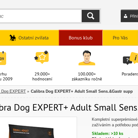
Přih
HLEDAT
Ostatní zvířata
Bonus klub
Pro Vás
trhu
29.000+
100.000+
Poradens
u 2009
hodnocení
zákazníku ročně
ra Dog EXPERT
Calibra Dog EXPERT+ Adult Small Sens.&Gastr supp
»
ibra Dog EXPERT+ Adult Small Sens.
Kompletní superprémiové 
zažíváním a potřebou pod
Skladem: >10 ks