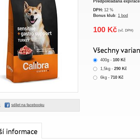
Předpokládaná expirace
DPH:
12 %
Bonus klub
:
1 bod
100 Kč
(vč. DPH)
Všechny varian
400g -
100 Kč
1,5kg -
290 Kč
6kg -
710 Kč
k
sdílet na facebooku
ší informace