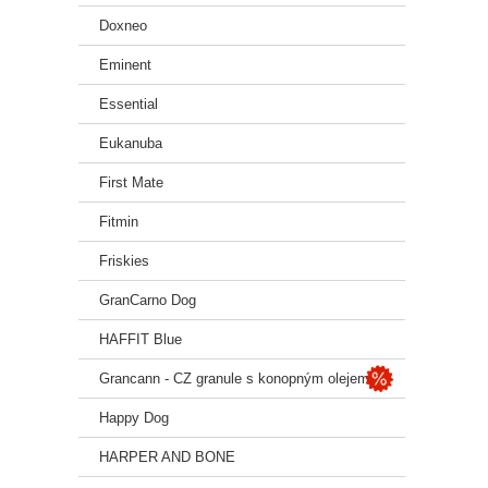
Doxneo
Eminent
Essential
Eukanuba
First Mate
Fitmin
Friskies
GranCarno Dog
HAFFIT Blue
Grancann - CZ granule s konopným olejem
Happy Dog
HARPER AND BONE