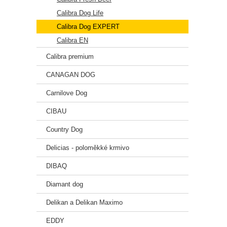
Calibra Dog Life
Calibra Dog EXPERT
Calibra EN
Calibra premium
CANAGAN DOG
Carnilove Dog
CIBAU
Country Dog
Delicias - poloměkké krmivo
DIBAQ
Diamant dog
Delikan a Delikan Maximo
EDDY