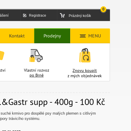
0
lášení
Registrace
Prázdný košík
Kontakt
Prodejny
MENU
tví
Vlastní rozvoz
Znovu koupit
po Brně
z mých objednávek
&Gastr supp - 400g - 100 Kč
suché krmivo pro dospělé psy malých plemen s citlivým
pory trávicího systému.