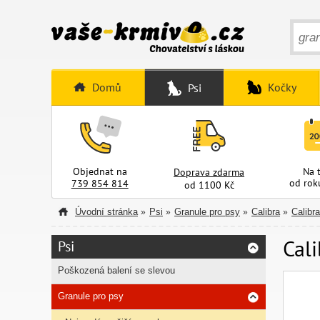
Domů
Kočky
Psi
Objednat na
Na 
Doprava zdarma
od rok
739 854 814
od 1100 Kč
Úvodní stránka
Psi
Granule pro psy
Calibra
Calib
»
»
»
»
Cal
Psi
Poškozená balení se slevou
Granule pro psy