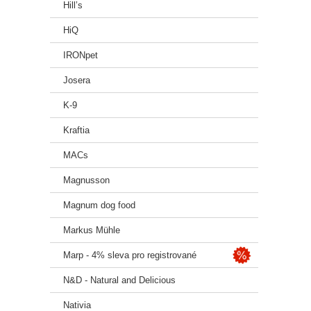
Hill’s
HiQ
IRONpet
Josera
K-9
Kraftia
MACs
Magnusson
Magnum dog food
Markus Mühle
Marp - 4% sleva pro registrované
N&D - Natural and Delicious
Nativia