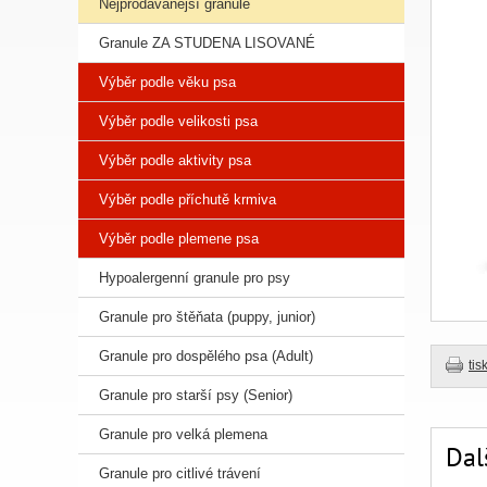
Nejprodávanější granule
Granule ZA STUDENA LISOVANÉ
Výběr podle věku psa
Výběr podle velikosti psa
Výběr podle aktivity psa
Výběr podle příchutě krmiva
Výběr podle plemene psa
Hypoalergenní granule pro psy
Granule pro štěňata (puppy, junior)
Granule pro dospělého psa (Adult)
tis
Granule pro starší psy (Senior)
Granule pro velká plemena
Dal
Granule pro citlivé trávení