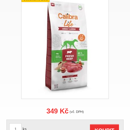
349 Kč
(vč. DPH)
ks