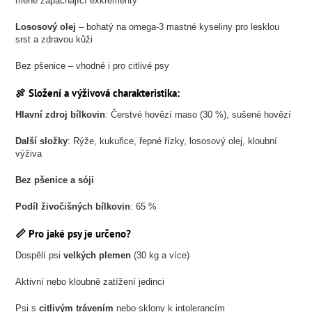
méně zapáchající exkrementy
Lososový olej
– bohatý na omega-3 mastné kyseliny pro lesklou
srst a zdravou kůži
Bez pšenice – vhodné i pro citlivé psy
🍖 Složení a výživová charakteristika:
Hlavní zdroj bílkovin
: Čerstvé hovězí maso (30 %), sušené hovězí
Další složky
: Rýže, kukuřice, řepné řízky, lososový olej, kloubní
výživa
Bez pšenice a sóji
Podíl živočišných bílkovin
: 65 %
📏 Pro jaké psy je určeno?
Dospělí psi
velkých plemen
(30 kg a více)
Aktivní nebo kloubně zatížení jedinci
Psi s
citlivým trávením
nebo sklony k intolerancím