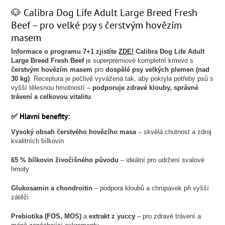
🐶 Calibra Dog Life Adult Large Breed Fresh
Beef – pro velké psy s čerstvým hovězím
masem
Informace o programu 7+1 zjistíte
ZDE!
Calibra Dog Life Adult
Large Breed Fresh Beef
je superprémiové kompletní krmivo s
čerstvým hovězím masem
pro
dospělé psy velkých plemen (nad
30 kg)
. Receptura je pečlivě vyvážená tak, aby pokryla potřeby psů s
vyšší tělesnou hmotností –
podporuje zdravé klouby, správné
trávení a celkovou vitalitu
.
✅ Hlavní benefity:
Vysoký obsah čerstvého hovězího masa
– skvělá chutnost a zdroj
kvalitních bílkovin
65 % bílkovin živočišného původu
– ideální pro udržení svalové
hmoty
Glukosamin a chondroitin
– podpora kloubů a chrupavek při vyšší
zátěži
Prebiotika (FOS, MOS)
a
extrakt z yuccy
– pro zdravé trávení a