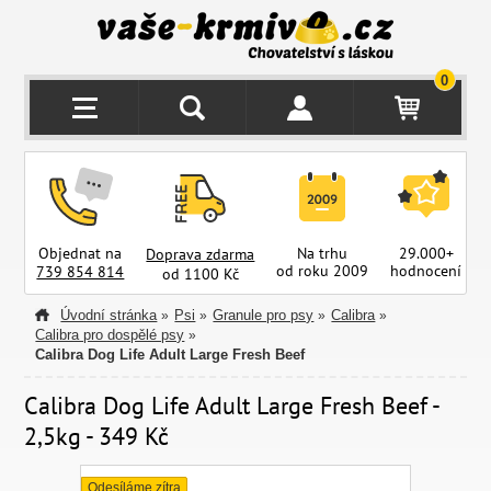
0
Objednat na
Na trhu
29.000+
Doprava zdarma
od roku 2009
hodnocení
z
739 854 814
od 1100 Kč
Úvodní stránka
Psi
Granule pro psy
Calibra
»
»
»
»
Calibra pro dospělé psy
»
Calibra Dog Life Adult Large Fresh Beef
Calibra Dog Life Adult Large Fresh Beef -
2,5kg - 349 Kč
Odesíláme zítra