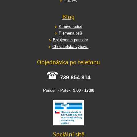
Ptactvo
Blog
Krmivo rádce
Plemena psů
Bojujeme s parazity
Chovatelská výbava
Objednávka po telefonu
739 854 814
Pondělí - Pátek
9:00
-
17:00
Sociální sítě