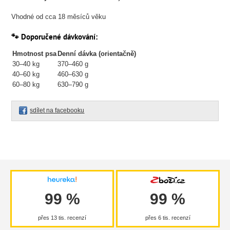
Vhodné od cca 18 měsíců věku
🐾 Doporučené dávkování:
Hmotnost psa
Denní dávka (orientačně)
30–40 kg
370–460 g
40–60 kg
460–630 g
60–80 kg
630–790 g
sdílet na facebooku
99 %
99 %
přes 13 tis. recenzí
přes 6 tis. recenzí