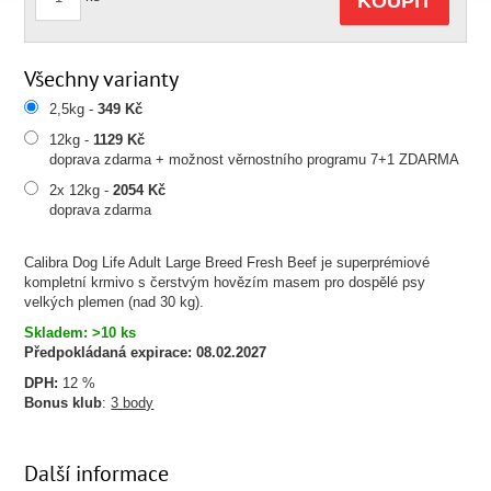
KOUPIT
Všechny varianty
2,5kg -
349 Kč
12kg -
1129 Kč
doprava zdarma + možnost věrnostního programu 7+1 ZDARMA
2x 12kg -
2054 Kč
doprava zdarma
Calibra Dog Life Adult Large Breed Fresh Beef je superprémiové
kompletní krmivo s čerstvým hovězím masem pro dospělé psy
velkých plemen (nad 30 kg).
Skladem: >10 ks
Předpokládaná expirace:
08.02.2027
DPH:
12 %
Bonus klub
:
3 body
Další informace