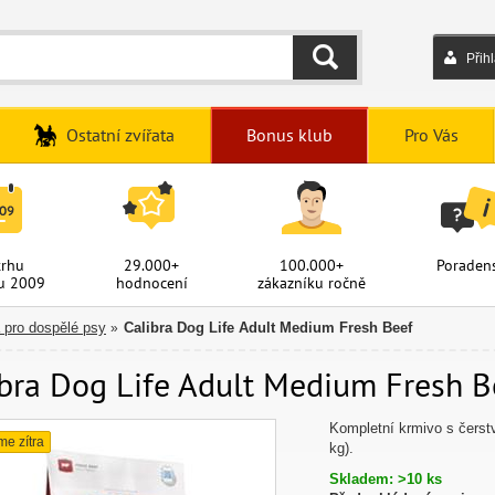
Přih
HLEDAT
Ostatní zvířata
Bonus klub
Pro Vás
trhu
29.000+
100.000+
Poradens
u 2009
hodnocení
zákazníku ročně
a pro dospělé psy
Calibra Dog Life Adult Medium Fresh Beef
»
bra Dog Life Adult Medium Fresh Be
Kompletní krmivo s čers
me zítra
kg).
Skladem: >10 ks