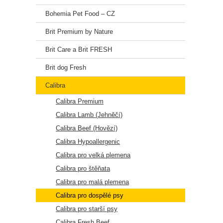
Vápník
Bohemia Pet Food – CZ
Živoč
Brit Premium by Nature
💊 Vi
Brit Care a Brit FRESH
Vitamí
Brit dog Fresh
Vitamí
Calibra
Chelát
Calibra Premium
Calibra Lamb (Jehněčí)
📦 Me
Calibra Beef (Hovězí)
3 790 
Calibra Hypoallergenic
🐕 Do
Calibra pro velká plemena
Calibra pro štěňata
Váha 
10 kg
Calibra pro malá plemena
15 kg
Calibra pro dospělé psy
20 kg
25 kg
Calibra pro starší psy
30 kg
Calibra Fresh Beef