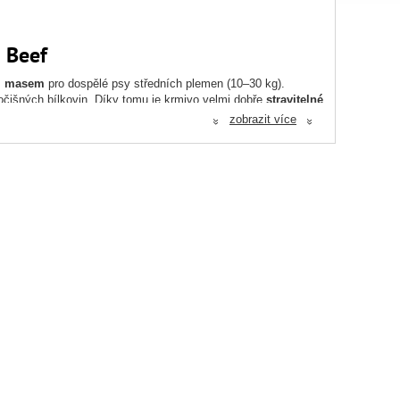
 Beef
ím masem
pro dospělé psy středních plemen (10–30 kg).
očišných bílkovin. Díky tomu je krmivo velmi dobře
stravitelné
zobrazit více
«
«
vní mikroflóru a lepší imunitu