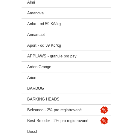
Almi
Losos
Amanova
Hydro
Anka - od 59 Kč/kg
🐾 Sl
Annamaet
Čerstv
lososo
Aport - od 39 Kč/kg
oligos
APPLAWS - granule pro psy
📊 An
Arden Grange
Hrubý 
Arion
Hrubý 
BARDOG
Hrubá 
BARKING HEADS
Hrubý 
Belcando - 2% pro registrované
Omega
Best Breeder - 2% pro registrované
Vlhkos
Bosch