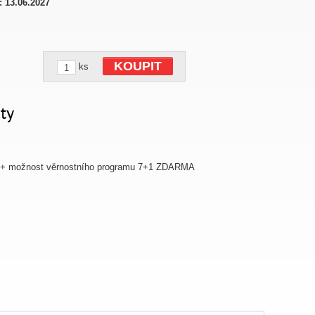
:
13.06.2027
KOUPIT
ks
ty
 + možnost věrnostního programu 7+1 ZDARMA