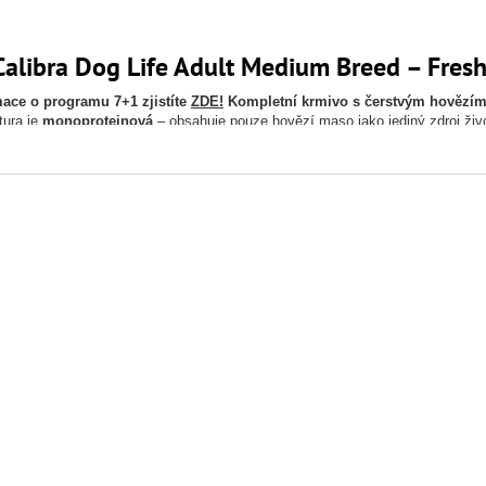
Calibra Dog Life Adult Medium Breed – Fresh
mace o programu 7+1 zjistíte
ZDE!
Kompletní krmivo s čerstvým hověz
tura je
monoproteinová
– obsahuje pouze hovězí maso jako jediný zdroj živ
né i pro psy s citlivým zažíváním nebo alergií na kuřecí
.
avní výhody
hovězí jako jediný živočišný protein
– ideální pro citlivé psy
proteinů živočišného původu
– vysoká nutriční hodnota
epku a bez kuřecího
– hypoalergenní receptura
í aditiva pro zdravé zažívání, srst a kůži
íny a chelátové minerály
pro podporu imunity
 krmivo obsahuje navíc:
tika (Lactobacillus helveticus)
a
prebiotika (FOS, MOS)
– pro zdravou stře