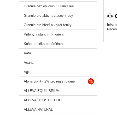
Granule bez obilovin / Grain Free
🐶
Granule pro aktivní/pracovní psy
Infor
Granule pro březí a kojící fenky
Recep
a vhod
Přílohy instantní i k vaření
✅ Hl
Kaše a mléka pro štěňata
100% 
Aatu
85 % 
Acana
Agil
Bez l
Alpha Spirit - 2% pro registrované
Funkčn
ALLEVA EQUILIBRIUM
Vitam
ALLEVA HOLISTIC DOG
🧪 Co
ALLEVA NATURAL
Probio