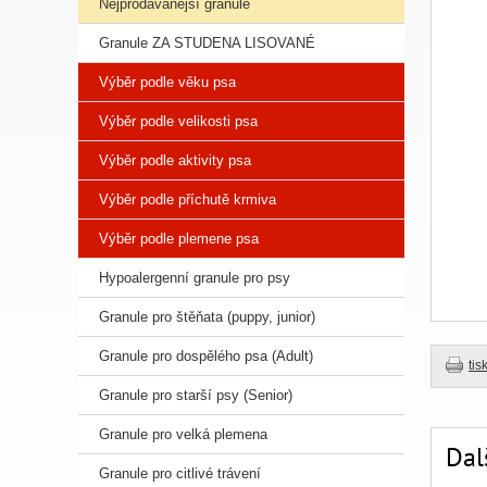
Nejprodávanější granule
Granule ZA STUDENA LISOVANÉ
Výběr podle věku psa
Výběr podle velikosti psa
Výběr podle aktivity psa
Výběr podle příchutě krmiva
Výběr podle plemene psa
Hypoalergenní granule pro psy
Granule pro štěňata (puppy, junior)
Granule pro dospělého psa (Adult)
tis
Granule pro starší psy (Senior)
Granule pro velká plemena
Dal
Granule pro citlivé trávení