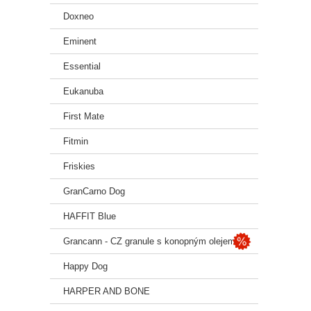
Doxneo
Eminent
Essential
Eukanuba
First Mate
Fitmin
Friskies
GranCarno Dog
HAFFIT Blue
Grancann - CZ granule s konopným olejem
Happy Dog
HARPER AND BONE