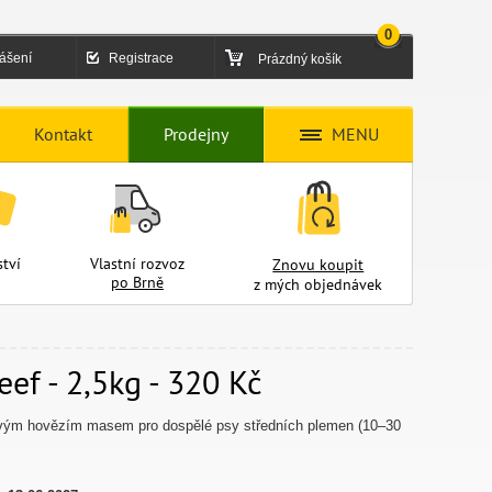
0
lášení
Registrace
Prázdný košík
Kontakt
Prodejny
MENU
tví
Vlastní rozvoz
Znovu koupit
po Brně
z mých objednávek
ef - 2,5kg - 320 Kč
tvým hovězím masem pro dospělé psy středních plemen (10–30