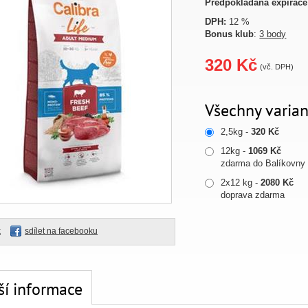
Předpokládaná expirace
DPH:
12 %
Bonus klub
:
3 body
320 Kč
(vč. DPH)
Všechny varian
2,5kg -
320 Kč
12kg -
1069 Kč
zdarma do Balíkovny
2x12 kg -
2080 Kč
doprava zdarma
k
sdílet na facebooku
ší informace