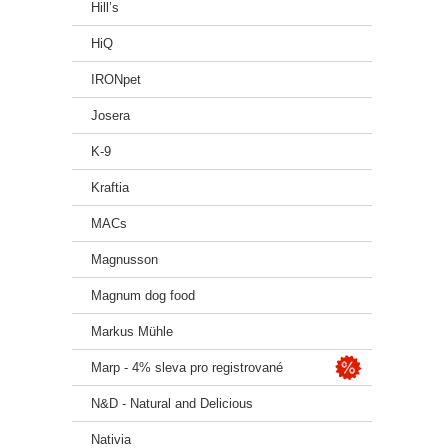
Hill’s
HiQ
IRONpet
Josera
K-9
Kraftia
MACs
Magnusson
Magnum dog food
Markus Mühle
Marp - 4% sleva pro registrované
N&D - Natural and Delicious
Nativia