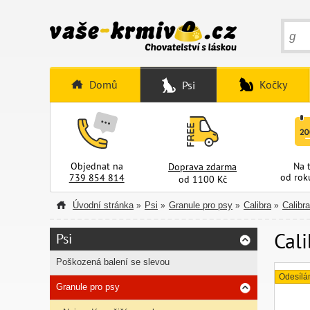
Domů
Kočky
Psi
Objednat na
Na 
Doprava zdarma
od rok
739 854 814
od 1100 Kč
Úvodní stránka
Psi
Granule pro psy
Calibra
Calibr
»
»
»
»
Cali
Psi
Poškozená balení se slevou
Odesílá
Granule pro psy