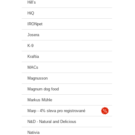
Hill’s
HiQ
IRONpet
Josera
K-9
Kraftia
MACs
Magnusson
Magnum dog food
Markus Mühle
Marp - 4% sleva pro registrované
N&D - Natural and Delicious
Nativia