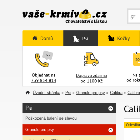
Domů
Kočky
Psi
Objednat na
Na 
Doprava zdarma
od rok
739 854 814
od 1100 Kč
Úvodní stránka
Psi
Granule pro psy
Calibra
Calibr
»
»
»
»
Cali
Psi
Poškozená balení se slevou
Odesílá
Granule pro psy