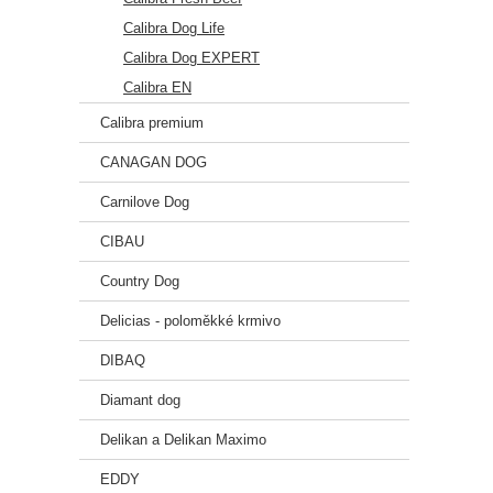
📏 K
Calibra Dog Life
Váha 
Calibra Dog EXPERT
1 kg
Calibra EN
2 kg
4 kg
Calibra premium
5 kg
6 kg
CANAGAN DOG
8 kg
Carnilove Dog
10 kg
CIBAU
Country Dog
Delicias - poloměkké krmivo
DIBAQ
Diamant dog
Delikan a Delikan Maximo
EDDY