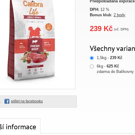
Předpokládaná expirace
DPH:
12 %
Bonus klub
:
2 body
239 Kč
(vč. DPH)
Všechny varian
1,5kg -
239 Kč
6kg -
625 Kč
zdarma do Balíkovny
k
sdílet na facebooku
ší informace