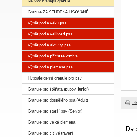
Nejprodávanější granule
Granule ZA STUDENA LISOVANÉ
Výběr podle věku psa
Výběr podle velikosti psa
Výběr podle aktivity psa
Výběr podle příchutě krmiva
Výběr podle plemene psa
Hypoalergenní granule pro psy
Granule pro štěňata (puppy, junior)
Granule pro dospělého psa (Adult)
tis
Granule pro starší psy (Senior)
Granule pro velká plemena
Dal
Granule pro citlivé trávení