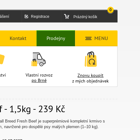
0
lášení
Registrace
Prázdný košík
Kontakt
Prodejny
MENU
tví
Vlastní rozvoz
Znovu koupit
po Brně
z mých objednávek
 - 1,5kg - 239 Kč
mall Breed Fresh Beef je superprémiové kompletní krmivo s
 navržené pro dospělé psy malých plemen (1–10 kg).