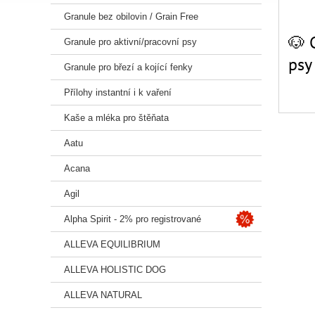
Granule bez obilovin / Grain Free
🐶 
Granule pro aktivní/pracovní psy
psy
Granule pro březí a kojící fenky
Infor
Přílohy instantní i k vaření
hověz
bílkov
Kaše a mléka pro štěňata
✅ Klí
Aatu
Monop
Acana
Bez k
Agil
85 % 
Alpha Spirit - 2% pro registrované
Vysoká
ALLEVA EQUILIBRIUM
Probi
ALLEVA HOLISTIC DOG
ALLEVA NATURAL
Losos