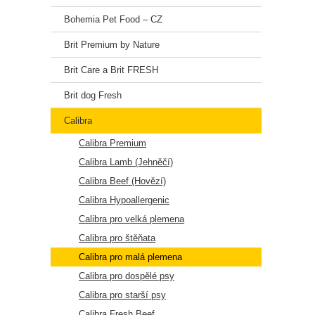
Hrubý 
Bohemia Pet Food – CZ
Vlhkos
Brit Premium by Nature
Vápník
Brit Care a Brit FRESH
Sodík:
Brit dog Fresh
Omega
Calibra
Metab
Calibra Premium
Calibra Lamb (Jehněčí)
💊 Nu
Calibra Beef (Hovězí)
Vitami
Calibra Hypoallergenic
Vitami
Calibra pro velká plemena
Calibra pro štěňata
Cholin
Calibra pro malá plemena
Chelá
Calibra pro dospělé psy
Calibra pro starší psy
Přírod
Calibra Fresh Beef