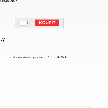
:
15.07.2027
KOUPIT
ks
ty
 + možnost věrnostního programu 7+1 ZDARMA