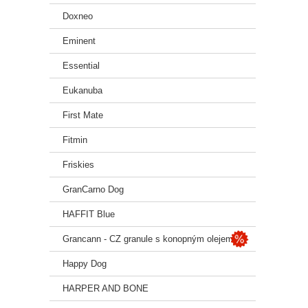
Doxneo
Eminent
Essential
Eukanuba
First Mate
Fitmin
Friskies
GranCarno Dog
HAFFIT Blue
Grancann - CZ granule s konopným olejem
Happy Dog
HARPER AND BONE