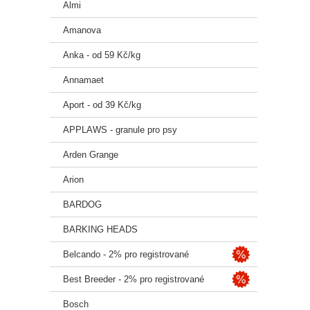
Almi
Chelá
Amanova
🍖 Sl
Anka - od 59 Kč/kg
Hovězí
Annamaet
Rýže (
Aport - od 39 Kč/kg
Hydrol
APPLAWS - granule pro psy
Hracho
Arden Grange
Yucca
Arion
Lactob
BARDOG
🔬 An
BARKING HEADS
Hrubý 
Belcando - 2% pro registrované
Hrubý 
Best Breeder - 2% pro registrované
Hrubá 
Bosch