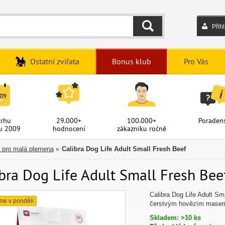
Přih
HLEDAT
Ostatní zvířata
Bonus klub
Pro Vás
trhu
29.000+
100.000+
Poradens
u 2009
hodnocení
zákazníku ročně
a pro malá plemena
Calibra Dog Life Adult Small Fresh Beef
»
bra Dog Life Adult Small Fresh Beef
Calibra Dog Life Adult S
me v pondělí
čerstvým hovězím masem,
Skladem: >10 ks