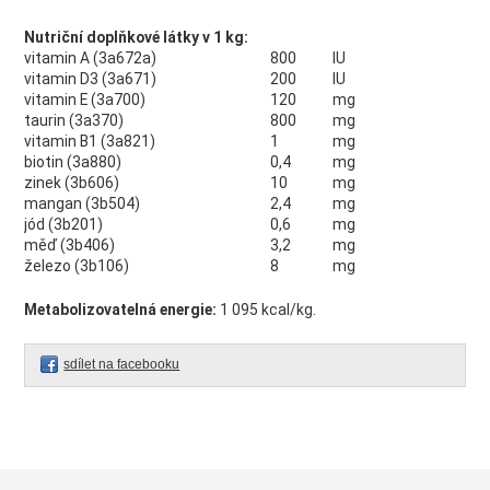
Nutriční doplňkové látky v 1 kg:
vitamin A (3a672a)
800
IU
vitamin D3 (3a671)
200
IU
vitamin E (3a700)
120
mg
taurin (3a370)
800
mg
vitamin B1 (3a821)
1
mg
biotin (3a880)
0,4
mg
zinek (3b606)
10
mg
mangan (3b504)
2,4
mg
jód (3b201)
0,6
mg
měď (3b406)
3,2
mg
železo (3b106)
8
mg
Metabolizovatelná energie:
1 095 kcal/kg.
sdílet na facebooku