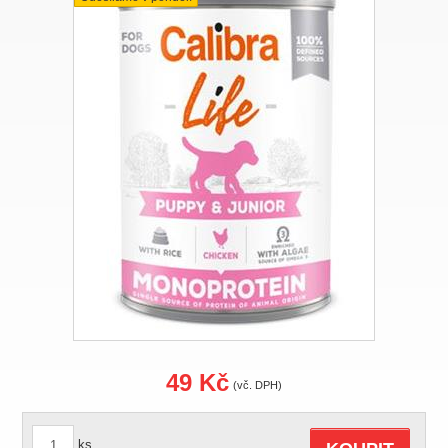
49 Kč
(vč. DPH)
ks