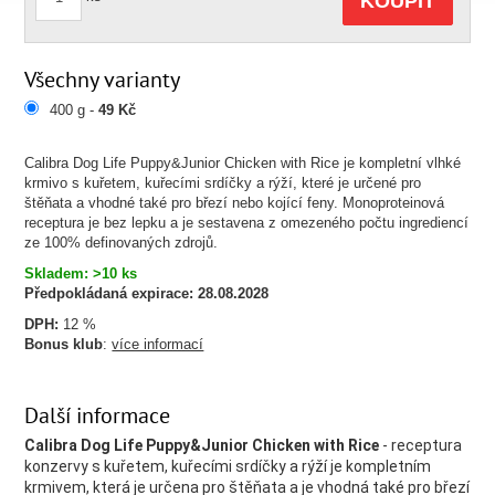
KOUPIT
Všechny varianty
400 g -
49 Kč
Calibra Dog Life Puppy&Junior Chicken with Rice je kompletní vlhké
krmivo s kuřetem, kuřecími srdíčky a rýží, které je určené pro
štěňata a vhodné také pro březí nebo kojící feny. Monoproteinová
receptura je bez lepku a je sestavena z omezeného počtu ingrediencí
ze 100% definovaných zdrojů.
Skladem: >10 ks
Předpokládaná expirace:
28.08.2028
DPH:
12 %
Bonus klub
:
více informací
Další informace
Calibra Dog Life Puppy&
Junior Chicken with Rice
- receptura
konzervy s kuřetem, kuřecími srdíčky a rýží je kompletním
krmivem, která je určena pro štěňata a je vhodná také pro březí