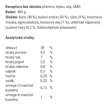
Receptura bez obsahu
pšenice, lepku, sóji, GMO
Balení:
400 g
Složení:
kuře (40 %), kuřecí srdce (30 %), rýže (4 %), hrachová
mouka, lignocelulóza, lososový olej (1 %), uhličitan vápenatý,
sušené řasy (0,2 %,
Schizochytrium limacinum
).
Analytické složky:
vlhkost
78
%
hrubý protein
9,5
%
hrubý tuk
7
%
hrubý popel
2,5
%
hrubá vláknina
0,8
%
vápník
0,3
%
fosfor
0,25
%
sodík
0,25
%
omega-3 mastné
0,15
%
kyseliny
omega-6 mastné
1
%
kyseliny