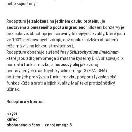
nebo kojící feny.
Receptura
je založena na jediném druhu proteinu, je
sestavena z omezeného počtu ingrediencí
. Složení konzervy je
bezlepkové, obsahuje jen suroviny té nejvyšší kvality, které jsou
ze 100% definovaných zdrojů, což spolu s nízkým obsahem
rýže má vliv na lehkou stravitelnost.
Receptura obsahuje sušené řasy
Schizochytrium limacinum
,
které jsou zdrojem omega 3 mastné kyseliny DHA přispívající k
normální funkci mozku, a
lo
sosový olej
jako zdroj
nenasycených mastných kyselin omega-3 (EPA, DHA)
potřebných pro vývoj a funkci mozku, podporu fyziologické
funkce kůže a srsti a jejich kvality. Mají také protizánětlivý
účinek.
Receptura v kostce:
s rýží
kuřecí
obohaceno o řasy – zdroj omega 3