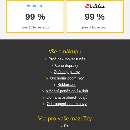
99 %
99 %
přes 13 tis. recenzí
přes 6 tis. recenzí
Vše o nákupu
Proč nakupovat u nás
Cena dopravy
Způsoby platby
Obchodní podmínky
Reklamace
Vrácení peněz do 14 dnů
Ochrana osobních údajů
Odstoupení od smlouvy
Vše pro vaše mazlíčky
Psi