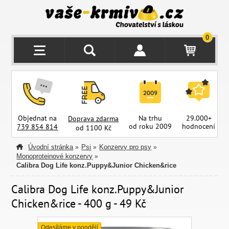
0
Objednat na
Na trhu
29.000+
Doprava zdarma
od roku 2009
hodnocení
z
739 854 814
od 1100 Kč
Úvodní stránka
Psi
Konzervy pro psy
»
»
»
Monoproteinové konzervy
»
Calibra Dog Life konz.Puppy&Junior Chicken&rice
Calibra Dog Life konz.Puppy&Junior
Chicken&rice - 400 g - 49 Kč
Odesíláme v pondělí