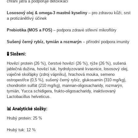
chrání játra a podporuje detoxikaci
Lososový olej & omega-3 mastné kyseliny
– pro zdravou kůži, srst
a protizánětlivý účinek
Prebiotika (MOS a FOS)
– podpora zdravé střevní mikroflóry
Sušený černý rybíz, tymián a rozmarýn
– přírodní podpora imunity
🧪 Složení:
Hovězí protein (26 %), čerstvé hovězí (26 %), rýže (26 %), sušená
jablečná dužina, hovězí tuk, hydrolyzované kvasnice, lososový olej,
vaječné skořápky (zdroj vápníku), hrachová mouka, semeno
ostropestřce (0,5 %), sušený černý rybíz, glukosamin (310 mg/kg),
chondroitin sulfát (210 mg/kg), mannan-oligosacharidy, rozmarýn,
tymián, Yucca schidigera, frukto-oligosacharidy, inaktivovaný
Lactobacillus helveticus.
📊 Analytické složky:
Hrubý protein: 25 %
Hrubý tuk: 12 %