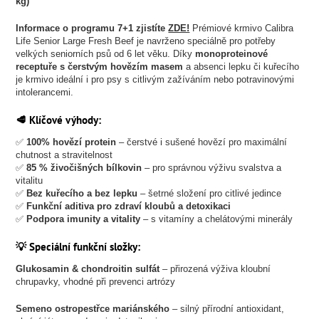
kg)
Informace o programu 7+1 zjistíte
ZDE!
Prémiové krmivo Calibra
Life Senior Large Fresh Beef je navrženo speciálně pro potřeby
velkých seniorních psů od 6 let věku. Díky
monoproteinové
receptuře s čerstvým hovězím masem
a absenci lepku či kuřecího
je krmivo ideální i pro psy s citlivým zažíváním nebo potravinovými
intolerancemi.
🥩 Klíčové výhody:
✅
100% hovězí protein
– čerstvé i sušené hovězí pro maximální
chutnost a stravitelnost
✅
85 % živočišných bílkovin
– pro správnou výživu svalstva a
vitalitu
✅
Bez kuřecího a bez lepku
– šetrné složení pro citlivé jedince
✅
Funkční aditiva pro zdraví kloubů a detoxikaci
✅
Podpora imunity a vitality
– s vitamíny a chelátovými minerály
💡 Speciální funkční složky:
Glukosamin & chondroitin sulfát
– přirozená výživa kloubní
chrupavky, vhodné při prevenci artrózy
Semeno ostropestřce mariánského
– silný přírodní antioxidant,