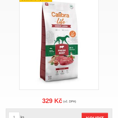
329 Kč
(vč. DPH)
ks