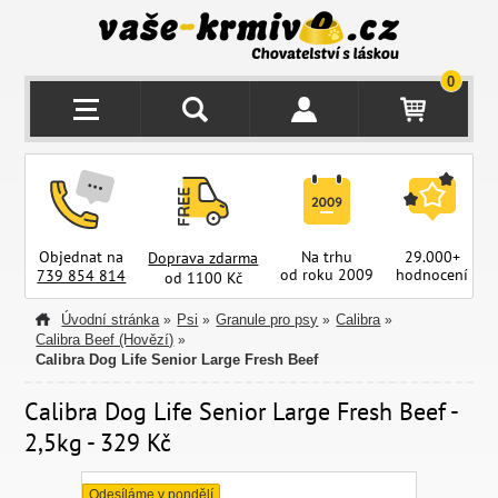
0
Objednat na
Na trhu
29.000+
Doprava zdarma
od roku 2009
hodnocení
z
739 854 814
od 1100 Kč
Úvodní stránka
Psi
Granule pro psy
Calibra
»
»
»
»
Calibra Beef (Hovězí)
»
Calibra Dog Life Senior Large Fresh Beef
Calibra Dog Life Senior Large Fresh Beef -
2,5kg - 329 Kč
Odesíláme v pondělí