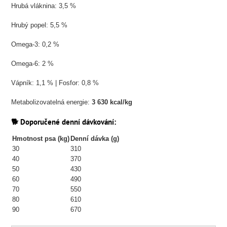
Hrubá vláknina: 3,5 %
Hrubý popel: 5,5 %
Omega-3: 0,2 %
Omega-6: 2 %
Vápník: 1,1 % | Fosfor: 0,8 %
Metabolizovatelná energie:
3 630 kcal/kg
🐕 Doporučené denní dávkování:
Hmotnost psa (kg)
Denní dávka (g)
30
310
40
370
50
430
60
490
70
550
80
610
90
670