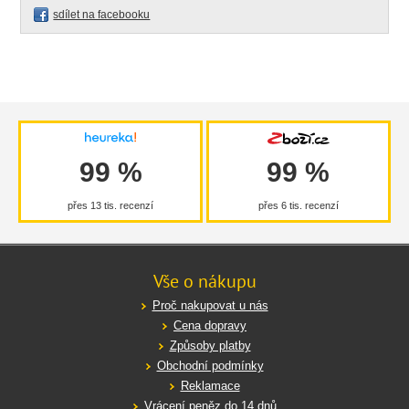
sdílet na facebooku
99 %
99 %
přes 13 tis. recenzí
přes 6 tis. recenzí
Vše o nákupu
Proč nakupovat u nás
Cena dopravy
Způsoby platby
Obchodní podmínky
Reklamace
Vrácení peněz do 14 dnů