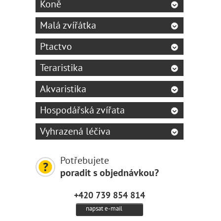
Koně
Malá zvířátka
Ptactvo
Teraristika
Akvaristika
Hospodářská zvířata
Vyhrazená léčiva
Potřebujete
poradit s objednávkou?
+420 739 854 814
napsat e-mail