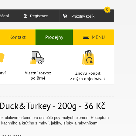
0
lášení
Registrace
Prázdný košík
Kontakt
Prodejny
MENU
tví
Vlastní rozvoz
Znovu koupit
po Brně
z mých objednávek
 Duck&Turkey - 200g - 36 Kč
ez obilovin určené pro dospělé psy malých plemen. Recepturu
kachního a krůtího s mrkví, jablky, šípky a rakytníkem.