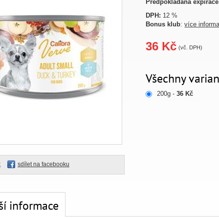
Předpokládaná expirace
DPH:
12 %
Bonus klub
:
více inform
36 Kč
(vč. DPH)
Všechny varian
200g -
36 Kč
k
sdílet na facebooku
ší informace