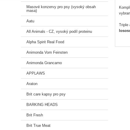
Masové konzervy pro psy (vysoký obsah
Komple
masa)
vybra
Aatu
Triple
losos
All Animals - CZ, vysoký podíl proteinu
kůže a
Alpha Spirit Real Food
šípk
y
Animonda Vom Feinsten
rakytn
Animonda Grancarno
cirkul
APPLAWS
Recept
Araton
Slože
Brit care kapsy pro psy
sušený
BARKING HEADS
Krmný
Brit Fresh
prostř
Brit True Meat
Analyt