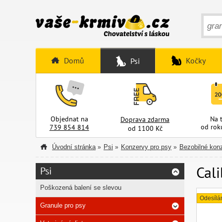
Domů
Kočky
Psi
Objednat na
Na 
Doprava zdarma
od rok
739 854 814
od 1100 Kč
Úvodní stránka
Psi
Konzervy pro psy
Bezobilné kon
»
»
»
Cal
Psi
Poškozená balení se slevou
Odesílá
Granule pro psy