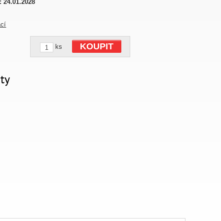
:
24.01.2028
ací
KOUPIT
ks
ty