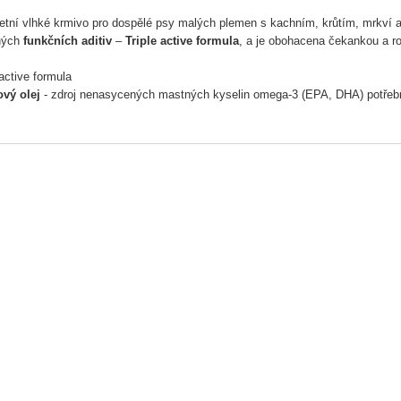
tní vlhké krmivo pro dospělé psy malých plemen s kachním, krůtím, mrkví a 
ných
funkčních aditiv
–
Triple active formula
, a je obohacena čekankou a 
 active formula
ový olej
- zdroj nenasycených mastných kyselin omega-3 (EPA, DHA) potřebn
 srsti a jejich kvality. Mají také protizánětlivý účinek.
- zdroj vitamínů (C, E, A, karotenoidů), flavonoidů, polyfenolů a triterpenů. 
ík řešetlákový -
jeden z nejbohatších zdrojů bioaktivních látek (vitaminů, an
aci krve, trávení a metabolismus
ura bez obsahu obilovin, lepku, GMO.
ní:
krůta a (43 %), kachna a (27 %), mrkev (4 %), jablko (4 %), zeleninové de
 rakytník řešetlákový (0,5 %), sušený rozmarýn (0,1 %), sušená čekanka (0
 návod:
Obsah konzervy podávejte při pokojové teplotě. Velikost krmné dávky
edí. Čerstvá voda musí být vždy k dispozici.
ické složky: