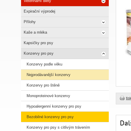
Veterinární diety
Expirační výprodej
Přílohy
Kaše a mléka
Kapsičky pro psy
Konzervy pro psy
Konzervy podle věku
Nejprodávanější konzervy
Konzervy pro štěně
Monoproteinové konzervy
tis
Hypoalergenní konzervy pro psy
Bezobilné konzervy pro psy
Dal
Konzervy pro psy s citlivým trávením