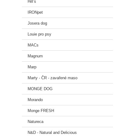
Hill’s
IRONpet
Josera dog
Louie pro psy
MACs
Magnum
Marp
Marty - ČR - zavařené maso
MONGE DOG
Morando
Monge FRESH
Natureca
N&D - Natural and Delicious