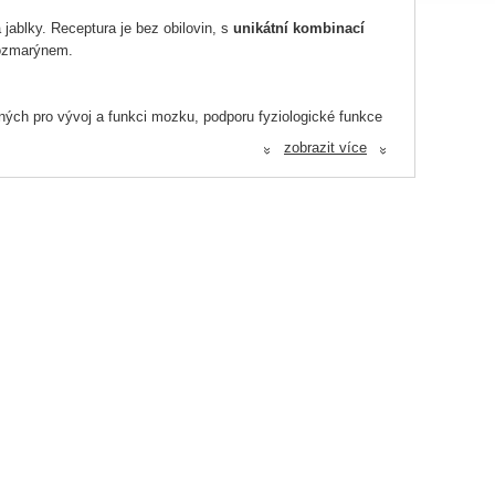
jablky. Receptura je bez obilovin, s
unikátní kombinací
rozmarýnem.
ých pro vývoj a funkci mozku, podporu fyziologické funkce
zobrazit více
«
«
Má silné antioxidační účinky a pomáhá podporovat imunitu.
tioxidantů, esenciálních mastných kyselin), podporuje imunitu,
riváty (2,7 %), lososový olej (1,5 %), sušené šípky (0,5 %),
,1 %).
 se může lišit v závislosti na úrovni aktivity vašeho psa a