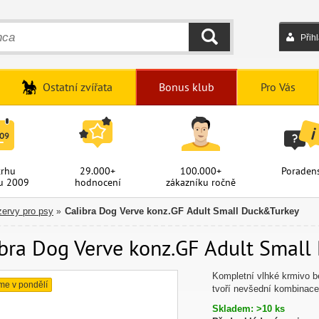
Přih
HLEDAT
Ostatní zvířata
Bonus klub
Pro Vás
trhu
29.000+
100.000+
Poradens
u 2009
hodnocení
zákazníku ročně
zervy pro psy
Calibra Dog Verve konz.GF Adult Small Duck&Turkey
»
ibra Dog Verve konz.GF Adult Small
Kompletní vlhké krmivo b
me v pondělí
tvoří nevšední kombinace 
Skladem: >10 ks