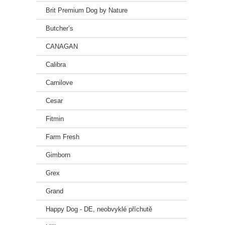
Brit Premium Dog by Nature
hrubý 
hrubý 
Butcher’s
hrubý 
vlhkos
CANAGAN
hrubá 
vápní
Calibra
fosfor
sodík
Carnilove
Nutrič
vitami
Cesar
vitami
Fitmin
vitami
zinek 
Farm Fresh
železo
manga
Gimborn
jodid 
měď (
Grex
taurin
Techn
Grand
karubi
Happy Dog - DE, neobvyklé příchutě
Metab