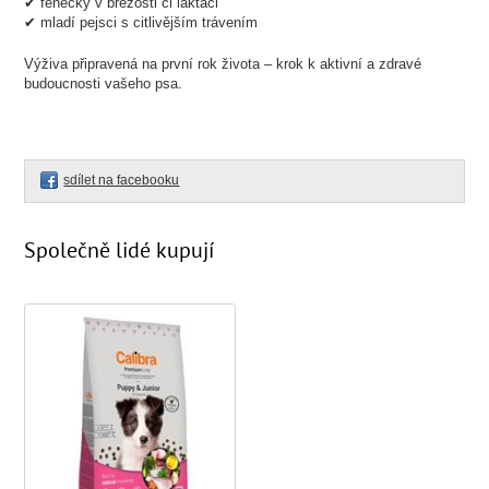
✔ fenečky v březosti či laktaci
✔ mladí pejsci s citlivějším trávením
Výživa připravená na první rok života – krok k aktivní a zdravé
budoucnosti vašeho psa.
sdílet na facebooku
Společně lidé kupují