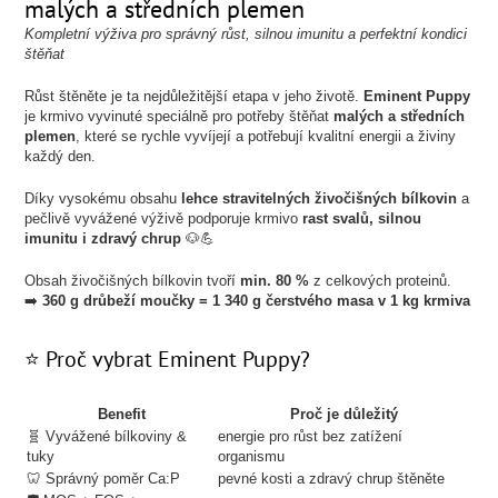
malých a středních plemen
Kompletní výživa pro správný růst, silnou imunitu a perfektní kondici
štěňat
Růst štěněte je ta nejdůležitější etapa v jeho životě.
Eminent Puppy
je krmivo vyvinuté speciálně pro potřeby štěňat
malých a středních
plemen
, které se rychle vyvíjejí a potřebují kvalitní energii a živiny
každý den.
Díky vysokému obsahu
lehce stravitelných živočišných bílkovin
a
pečlivě vyvážené výživě podporuje krmivo
rast svalů, silnou
imunitu i zdravý chrup
🐶💪
Obsah živočišných bílkovin tvoří
min. 80 %
z celkových proteinů.
➡️
360 g drůbeží moučky = 1 340 g čerstvého masa v 1 kg krmiva
⭐ Proč vybrat Eminent Puppy?
Benefit
Proč je důležitý
🧬 Vyvážené bílkoviny &
energie pro růst bez zatížení
tuky
organismu
🦷 Správný poměr Ca:P
pevné kosti a zdravý chrup štěněte