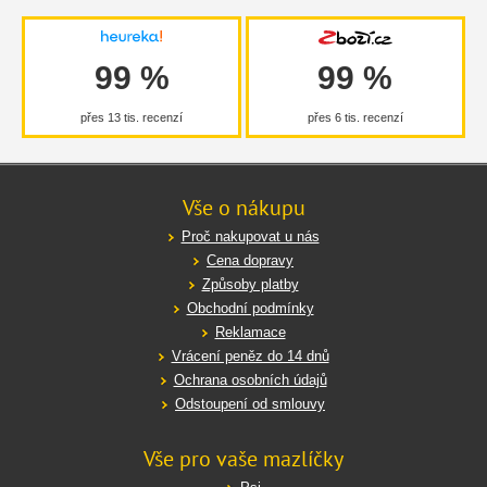
99 %
99 %
přes 13 tis. recenzí
přes 6 tis. recenzí
Vše o nákupu
Proč nakupovat u nás
Cena dopravy
Způsoby platby
Obchodní podmínky
Reklamace
Vrácení peněz do 14 dnů
Ochrana osobních údajů
Odstoupení od smlouvy
Vše pro vaše mazlíčky