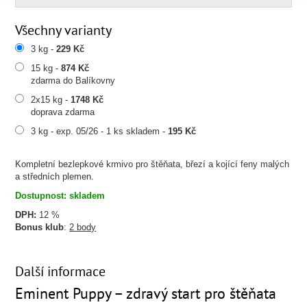
Všechny varianty
3 kg -
229 Kč
15 kg -
874 Kč
zdarma do Balíkovny
2x15 kg -
1748 Kč
doprava zdarma
3 kg - exp. 05/26 - 1 ks skladem -
195 Kč
Kompletní bezlepkové krmivo pro štěňata, březí a kojící feny malých
a středních plemen.
Dostupnost: skladem
DPH:
12 %
Bonus klub
:
2 body
Další informace
Eminent Puppy – zdravý start pro štěňata