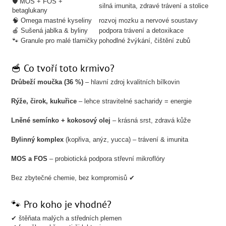
🛡️ MOS + FOS +
silná imunita, zdravé trávení a stolice
betaglukany
🧠 Omega mastné kyseliny
rozvoj mozku a nervové soustavy
🍎 Sušená jablka & byliny
podpora trávení a detoxikace
🐾 Granule pro malé tlamičky
pohodlné žvýkání, čištění zubů
🥣 Co tvoří toto krmivo?
Drůbeží moučka (36 %)
– hlavní zdroj kvalitních bílkovin
Rýže, čirok, kukuřice
– lehce stravitelné sacharidy = energie
Lněné semínko + kokosový olej
– krásná srst, zdravá kůže
Bylinný komplex
(kopřiva, anýz, yucca) – trávení & imunita
MOS a FOS
– probiotická podpora střevní mikroflóry
Bez zbytečné chemie, bez kompromisů ✔
🐾 Pro koho je vhodné?
✔ štěňata malých a středních plemen