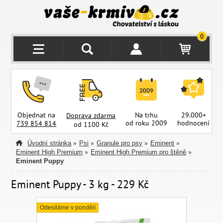
0
Objednat na
Na trhu
29.000+
Doprava zdarma
od roku 2009
hodnocení
z
739 854 814
od 1100 Kč
Úvodní stránka
Psi
Granule pro psy
Eminent
»
»
»
»
Eminent High Premium
Eminent High Premium pro štěně
»
»
Eminent Puppy
Eminent Puppy - 3 kg - 229 Kč
Odesíláme v pondělí