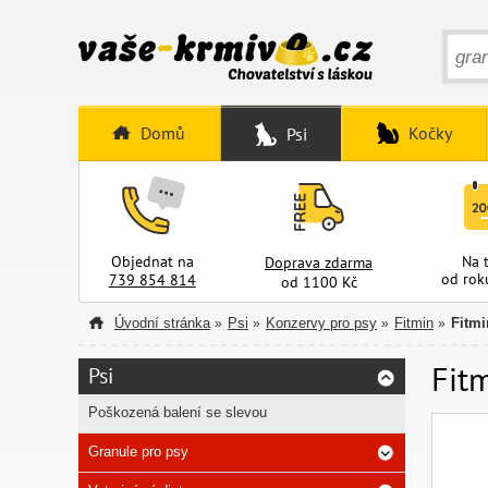
Domů
Kočky
Psi
Objednat na
Na 
Doprava zdarma
od rok
739 854 814
od 1100 Kč
Úvodní stránka
Psi
Konzervy pro psy
Fitmin
Fitmi
»
»
»
»
Fitm
Psi
Poškozená balení se slevou
Granule pro psy