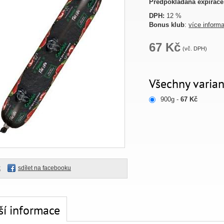
Předpokládaná expirace
DPH:
12 %
Bonus klub
:
více inform
67 Kč
(vč. DPH)
Všechny varian
900g -
67 Kč
k
sdílet na facebooku
ší informace