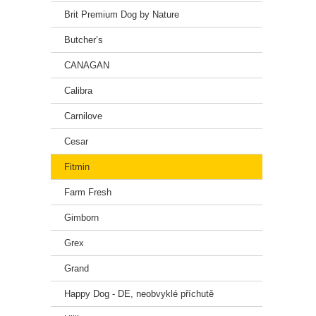
Brit Premium Dog by Nature
Steril
kolage
Butcher’s
CANAGAN
Calibra
Dávko
Carnilove
Hmotno
Cesar
Porce 
Fitmin
Farm Fresh
Krmný
Gimborn
Před p
jeho s
Grex
kosti.
Grand
Sklado
Happy Dog - DE, neobvyklé příchutě