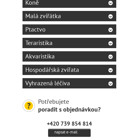
Koně
Malá zvířátka
Ptactvo
Teraristika
Akvaristika
Hospodářská zvířata
Vyhrazená léčiva
Potřebujete
poradit s objednávkou?
+420 739 854 814
napsat e-mail