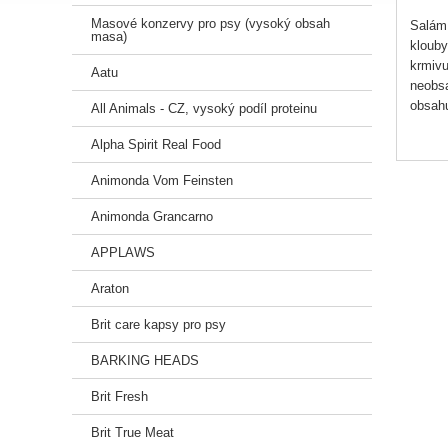
Masové konzervy pro psy (vysoký obsah
Salám 
masa)
klouby
krmivu
Aatu
neobsa
obsahu
All Animals - CZ, vysoký podíl proteinu
psy Fi
Alpha Spirit Real Food
vyrobe
Animonda Vom Feinsten
90 % 
Animonda Grancarno
Bez ba
Přírod
APPLAWS
Bez l
Araton
Slože
Brit care kapsy pro psy
Kuřecí
BARKING HEADS
%, kuk
Brit Fresh
Analyt
Brit True Meat
Hrubý 