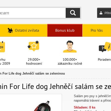
Přih
HLEDAT
Ostatní zvířata
Bonus klub
Pro Vás
trhu
29.000+
100.000+
Poradens
u 2009
hodnocení
zákazníku ročně
n For Life dog Jehněčí salám se zeleninou
in For Life dog Jehněčí salám se ze
Salám pro psy s jehněčím
napomáhá trávení a přírod
Skladem: 0 ks