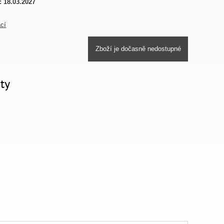
:
18.03.2027
ací
Zboží je dočasně nedostupné
ty