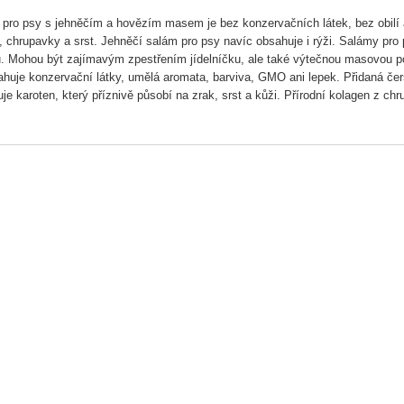
pro psy s jehněčím a hovězím masem je bez konzervačních látek, bez obilí 
, chrupavky a srst. Jehněčí salám pro psy navíc obsahuje i rýži. Salámy 
. Mohou být zajímavým zpestřením jídelníčku, ale také výtečnou masovou po
huje konzervační látky, umělá aromata, barviva, GMO ani lepek. Přidaná čer
je karoten, který příznivě působí na zrak, srst a kůži. Přírodní kolagen z ch
tmin for Life neobsahuje obilí, což má příznivý vliv na trávení a vstřebávání p
ný výhradně z přírodních surovin. Pravidelná a vyvážená strava posiluje imun
masových složek
rviv a konzervačních látek
ní kolagen zajišťuje zdraví kloubů a kvalitní srst
epku
ní:
 maso 55 % (kuřecí čtvrtky, chrupavky), hovězí maso 25 % (svalovina, srdce,
uřice.
ické složky:
protein 14 %, hrubé oleje a tuky 10 %, hrubý popel 2,9 %, hrubá vláknina 1 