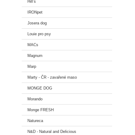
Hill’s
IRONpet
Josera dog
Louie pro psy
MACs
Magnum
Marp
Marty - ČR - zavařené maso
MONGE DOG
Morando
Monge FRESH
Natureca
N&D - Natural and Delicious