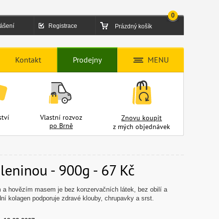
0
lášení
Registrace
Prázdný košík
Kontakt
Prodejny
MENU
tví
Vlastní rozvoz
Znovu koupit
po Brně
z mých objednávek
leninou - 900g - 67 Kč
 a hovězím masem je bez konzervačních látek, bez obilí a
ní kolagen podporuje zdravé klouby, chrupavky a srst.