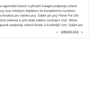
a napomáhá trávení a přírodní kolagen podporuje zdravé
pro psy jsou vhodným doplňkem ke kompletnímu suchému
choutkou pro vašeho psa. Salám pro psy Fitmin For Life
stvá zelenina a rýže dodá salámu vynikající chuť. Mrkev
rupavek podporuje zdravé klouby a kvalitnější srst. Salám pro
otravy. Salám pro psy Fitmin for Life je sterilizovaný produkt,
zobrazit více
«
«
itu a celkově zlepšuje zdravotní stav psa.
 plíce, játra), jehněčí 10 %, rýže 3 %, mrkev 3 %, hrášek 2
%, vlhkost 68 %.